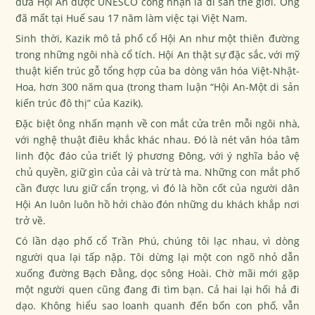
đưa Hội An được UNESCO công nhận là di sản thế giới. Ông
đã mất tại Huế sau 17 năm làm việc tại Việt Nam.
Sinh thời, Kazik mô tả phố cổ Hội An như một thiên đường
trong những ngôi nhà cổ tích. Hội An thật sự đặc sắc, với mỹ
thuật kiến trúc gỗ tổng hợp của ba dòng văn hóa Việt-Nhật-
Hoa, hơn 300 năm qua (trong tham luận “Hội An-Một di sản
kiến trúc đô thị” của Kazik).
Đặc biệt ông nhấn mạnh về con mắt cửa trên mỗi ngôi nhà,
với nghệ thuật điêu khắc khác nhau. Đó là nét văn hóa tâm
linh độc đáo của triết lý phương Đông, với ý nghĩa bảo vệ
chủ quyền, giữ gìn của cải và trừ tà ma. Những con mắt phố
cần được lưu giữ cẩn trọng, vì đó là hồn cốt của người dân
Hội An luôn luôn hồ hởi chào đón những du khách khắp nơi
trở về.
Có lần dạo phố cổ Trần Phú, chúng tôi lạc nhau, vì dòng
người qua lại tấp nập. Tôi dừng lại một con ngõ nhỏ dẫn
xuống đường Bạch Đằng, dọc sông Hoài. Chờ mãi mới gặp
một người quen cũng đang đi tìm bạn. Cả hai lại hối hả đi
dạo. Không hiểu sao loanh quanh đến bốn con phố, vẫn