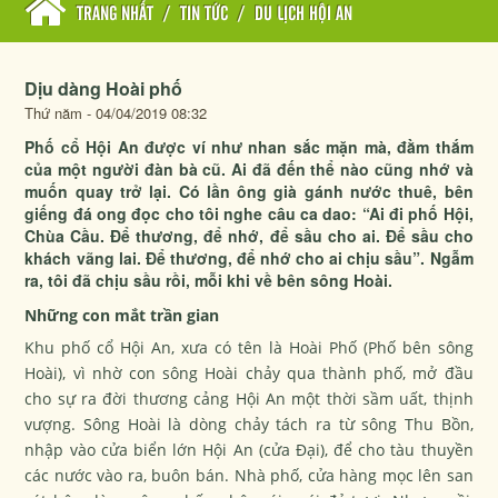
TRANG NHẤT
/
TIN TỨC
/
DU LỊCH HỘI AN
Dịu dàng Hoài phố
Thứ năm - 04/04/2019 08:32
Phố cổ Hội An được ví như nhan sắc mặn mà, đằm thắm
của một người đàn bà cũ. Ai đã đến thể nào cũng nhớ và
muốn quay trở lại. Có lần ông già gánh nước thuê, bên
giếng đá ong đọc cho tôi nghe câu ca dao: “Ai đi phố Hội,
Chùa Cầu. Để thương, để nhớ, để sầu cho ai. Để sầu cho
khách vãng lai. Để thương, để nhớ cho ai chịu sầu”. Ngẫm
ra, tôi đã chịu sầu rồi, mỗi khi về bên sông Hoài.
Những con mắt trần gian
Khu phố cổ Hội An, xưa có tên là Hoài Phố (Phố bên sông
Hoài), vì nhờ con sông Hoài chảy qua thành phố, mở đầu
cho sự ra đời thương cảng Hội An một thời sầm uất, thịnh
vượng. Sông Hoài là dòng chảy tách ra từ sông Thu Bồn,
nhập vào cửa biển lớn Hội An (cửa Đại), để cho tàu thuyền
các nước vào ra, buôn bán. Nhà phố, cửa hàng mọc lên san