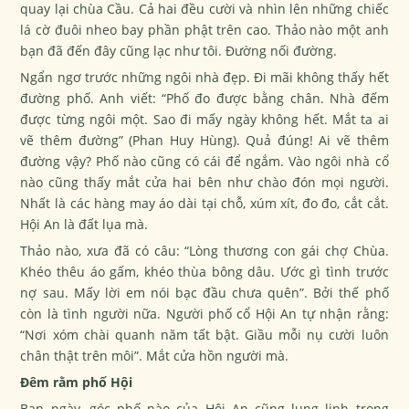
quay lại chùa Cầu. Cả hai đều cười và nhìn lên những chiếc
lá cờ đuôi nheo bay phần phật trên cao. Thảo nào một anh
bạn đã đến đây cũng lạc như tôi. Đường nối đường.
Ngẩn ngơ trước những ngôi nhà đẹp. Đi mãi không thấy hết
đường phố. Anh viết: “Phố đo được bằng chân. Nhà đếm
được từng ngôi một. Sao đi mấy ngày không hết. Mắt ta ai
vẽ thêm đường” (Phan Huy Hùng). Quả đúng! Ai vẽ thêm
đường vậy? Phố nào cũng có cái để ngắm. Vào ngôi nhà cổ
nào cũng thấy mắt cửa hai bên như chào đón mọi người.
Nhất là các hàng may áo dài tại chỗ, xúm xít, đo đo, cắt cắt.
Hội An là đất lụa mà.
Thảo nào, xưa đã có câu: “Lòng thương con gái chợ Chùa.
Khéo thêu áo gấm, khéo thùa bông dâu. Ước gì tình trước
nợ sau. Mấy lời em nói bạc đầu chưa quên”. Bởi thế phố
còn là tình người nữa. Người phố cổ Hội An tự nhận rằng:
“Nơi xóm chài quanh năm tất bật. Giầu mỗi nụ cười luôn
chân thật trên môi”. Mắt cửa hồn người mà.
Đêm rằm phố Hội
Ban ngày, góc phố nào của Hội An cũng lung linh trong