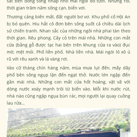
sát bên dòng sông nhấp nhô mái ngói đỏ tươi. Nhưng rồi,
thời gian trăm năm sông cạn, biển vơi.
Thương cảng biến mất, đất người bơ vơ. Khu phố cổ Hội An
bị bỏ quên. Hiu hắt cô đơn bên sông suốt cả chiều dài lịch
sử chiến tranh. Nhan sắc của những ngôi nhà phai tàn theo
thời gian. Rêu phong. Cây cỏ trên mái nhà. Những con mắt
cửa (bằng gỗ được tạc hai bên trên khung cửa ra vào) đục
mờ, mệt mỏi. Phố liền phố. Nhà liền nhà. Mái ngói lô xô ủ
rũ với rêu xanh và lá vàng rơi.
Vào cữ tháng chín hàng năm, mùa mưa lụt đến, mấy dãy
phố bên sông ngụp lặn đến ngạt thở. Nước lớn ngập đến
gần mái nhà. Những con mắt cửa hốt hoảng, vật vã với
dòng nước xoáy mạnh trôi từ biển vào. Mỗi khi nước rút,
nhà nào cũng ngập ngụa bùn rác, mọi người lại quay cuồng
lau rửa…