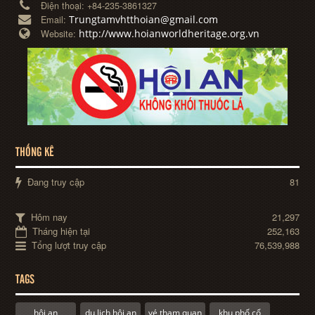
Điện thoại:
+84-235-3861327
Trungtamvhtthoian@gmail.com
Email:
http://www.hoianworldheritage.org.vn
Website:
THỐNG KÊ
Đang truy cập
81
Hôm nay
21,297
Tháng hiện tại
252,163
Tổng lượt truy cập
76,539,988
TAGS
hội an
du lịch hội an
vé tham quan
khu phố cổ