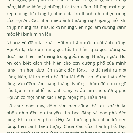
nắng không khác gì những bức tranh đẹp. Những mái ngói
xếp chồng, lớp lang tự nhiên, đã trở thành nhịp điệu riêng
của Hội An. Các nhà nhiếp ảnh thường ngỡ ngàng mỗi khi
chụp những mái nhà, lô xô những viên ngói âm dương xanh
mốc khi bình minh lên.
Nhưng về đêm lại khác. Hội An trầm mặc dưới ánh trăng.
Hội An lại đẹp ở những góc tối. In thẫm qua góc tường và
dưới mái hiên mơ màng trong giấc mộng. Nhưng người Hội
An còn biết cách thể hiện cho con đường phố của mình
lung linh hơn dưới ánh sáng đèn lồng. Họ đã nghĩ ra một
sáng kiến, tất cả mọi nhà đều tắt điện, chỉ được thắp đèn
lồng, vào đêm rằm hàng tháng. Những chùm đèn hoa ngũ
sắc tạo nên một lễ hội ánh sáng kỳ ảo làm cho đường phố
Hội An có một nhan sắc riêng. Mộng mị. Thần tiên.
Đã chục năm nay, đêm rằm nào cũng thế, du khách lại
nhộn nhịp đến du thuyền, thả hoa đăng và dạo phố đèn
lồng. Khi nói đến phố cổ Hội An, thường phải nhắc tới đèn
lồng, bên cạnh biểu tượng Chùa Cầu của thành phố. Đặc