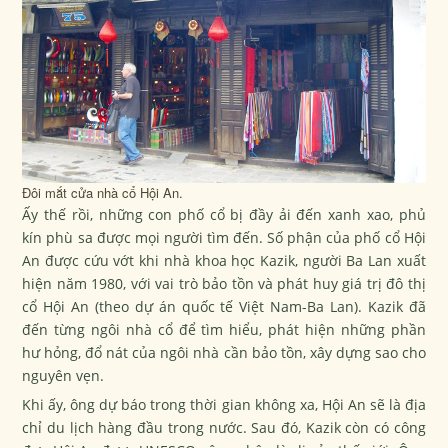
Đôi mắt cửa nhà cổ Hội An.
Ấy thế rồi, những con phố cổ bị đầy ải đến xanh xao, phủ
kín phù sa được mọi người tìm đến. Số phận của phố cổ Hội
An được cứu vớt khi nhà khoa học Kazik, người Ba Lan xuất
hiện năm 1980, với vai trò bảo tồn và phát huy giá trị đô thị
cổ Hội An (theo dự án quốc tế Việt Nam-Ba Lan). Kazik đã
đến từng ngôi nhà cổ để tìm hiểu, phát hiện những phần
hư hỏng, đổ nát của ngôi nhà cần bảo tồn, xây dựng sao cho
nguyên vẹn.
Khi ấy, ông dự báo trong thời gian không xa, Hội An sẽ là địa
chỉ du lịch hàng đầu trong nước. Sau đó, Kazik còn có công