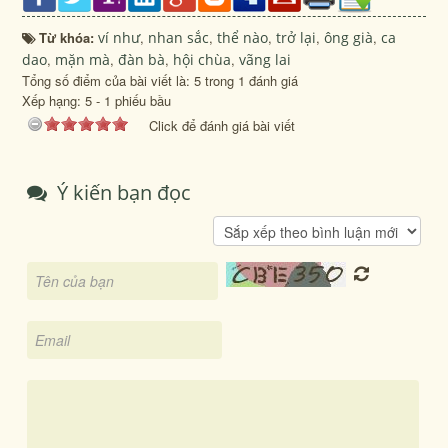
Từ khóa:
ví như
,
nhan sắc
,
thể nào
,
trở lại
,
ông già
,
ca
dao
,
mặn mà
,
đàn bà
,
hội chùa
,
vãng lai
Tổng số điểm của bài viết là: 5 trong 1 đánh giá
Xếp hạng:
5
-
1
phiếu bầu
Click để đánh giá bài viết
Ý kiến bạn đọc