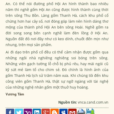
An. Có thể nói đường phố Hội An hình thành bao nhiêu
năm thì nghề gốm Hội An cũng được hình thành cùng thời
trên sông Thu Bồn. Làng gốm Thanh Hà, cách khu phố cổ
chừng hơn hai cây số, nơi đóng góp làm nên hình dáng thơ
mộng của thành phố Hội An bên sông Hoài. Nghề gốm ra
đời song song bên cạnh nghề làm đèn lồng ở Hội An.
Nguồn đất đỏ nơi đây như có keo dính, chuốt đến mịn như
nhung, trên mọi sản phẩm.
Ai đi dạo trên phố cổ đều có thể cảm nhận được gốm qua
những ngôi nhà nghiêng nghiêng soi bóng trên sông.
Những viên gạch tường lỗ chỗ bị phủ rêu, hay mái ngói cũ
kỹ sứt mẻ làm tổ cho chim sẻ. Đó chính là hình ảnh của
gốm Thanh Hà lịch sử trăm năm xưa. Khi chúng tôi đến khu
công viên gốm Thanh Hà, thật sự ngỡ ngàng với tài nghệ
của những nghệ nhân gốm một thuở huy hoàng.
Vương Tâm
Nguồn tin:
vnca.cand.com.vn