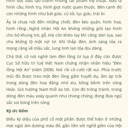
hình độc đáo, tạo thành những tác phẩm mỹ thuật. Nào là
hình cầu, hình trụ, hình giọt nước quen thuộc. Bên cạnh đó
còn những hình như bát giác, củ tỏi, lục giác, trái bí.
Ấy là chưa nói đến những chiếc đèn kéo quân, hình hoa,
hình rồng…Nghệ nhân Hội An không những giỏi tạo hình
cho bộ khung tre, gỗ, mà còn khéo tay khi căng dán lụa, sao
cho không lộ một sợi tơ. Khi thắp đèn, ánh sáng tỏa ra
mọng căng về mầu sắc, lung linh lan tỏa dịu dàng.
Chả thế, cô nói nghề làm đèn lồng tơ lụa ở đây còn được
Cục Sở hữu trí tuệ Việt Nam chứng nhận nhãn hiệu “Đèn
lồng Hội An” (năm 2008). Nói rồi cô cười rất vui. Phía trước
mũi đò được treo một đèn lồng gấm huyết dụ, ấm áp trôi
trong dòng đèn hoa đăng nhỏ xíu, bồng bềnh trên sông
Hoài. Gió hướng Nam thổi ào tới. Con đò tròng trành, trong
dòng đèn màu xoáy quanh như chong chóng, đong đưa ngũ
sắc soi bóng trên sông.
Ký ức Gốm
Điều kỳ diệu của phố cổ một phần được thể hiện ở những
mái ngói âm dương màu đỏ, gắn liền với nghề gốm của Hội