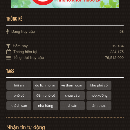
THỐNG KÊ
Đang truy cập
58
Hôm nay
19,184
Tháng hiện tại
224,175
Tổng lượt truy cập
76,512,000
TAGS
hội an
du lịch hội an
vé tham quan
khu phố cổ
phố cổ
đêm phố cổ
chùa cầu
hợp xướng
khách sạn
nhà hàng
di sản
ẩm thực
Nhận tin tự động