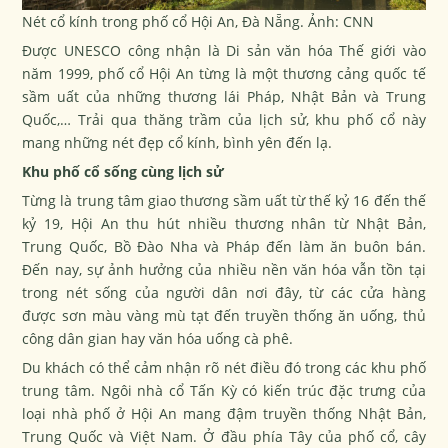
Nét cổ kính trong phố cổ Hội An, Đà Nẵng. Ảnh: CNN
Được UNESCO công nhận là Di sản văn hóa Thế giới vào
năm 1999, phố cổ Hội An từng là một thương cảng quốc tế
sầm uất của những thương lái Pháp, Nhật Bản và Trung
Quốc,… Trải qua thăng trầm của lịch sử, khu phố cổ này
mang những nét đẹp cổ kính, bình yên đến lạ.
Khu phố cổ sống cùng lịch sử
Từng là trung tâm giao thương sầm uất từ thế kỷ 16 đến thế
kỷ 19, Hội An thu hút nhiều thương nhân từ Nhật Bản,
Trung Quốc, Bồ Đào Nha và Pháp đến làm ăn buôn bán.
Đến nay, sự ảnh hưởng của nhiều nền văn hóa vẫn tồn tại
trong nét sống của người dân nơi đây, từ các cửa hàng
được sơn màu vàng mù tạt đến truyền thống ăn uống, thủ
công dân gian hay văn hóa uống cà phê.
Du khách có thể cảm nhận rõ nét điều đó trong các khu phố
trung tâm. Ngôi nhà cổ Tấn Kỳ có kiến trúc đặc trưng của
loại nhà phố ở Hội An mang đậm truyền thống Nhật Bản,
Trung Quốc và Việt Nam. Ở đầu phía Tây của phố cổ, cây