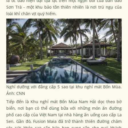
là ốc đảo hiện đại tọa lạc trên một ngọn đồi của bán đảo
Sơn Trà - một khu bảo tồn thiên nhiên là nơi trú ngụ của
loài khỉ chân vịt quý hiếm.
Nghỉ dưỡng với đẳng cấp 5 sao tại khu nghỉ mát Bốn Mùa.
Ảnh: CNN
Tiếp đến là Khu nghỉ mát Bốn Mùa Nam Hải dọc theo bờ
biển, nơi bạn có thể dùng bữa với những món ăn đường
phố cao cấp của Việt Nam tại nhà hàng ăn uống cao cấp La
Sen. Gần đó, Fusion Maia đã trở thành thiên đường chăm
sóc sức khỏe cao cấp hứa hẹn cung cấp cho quý khách