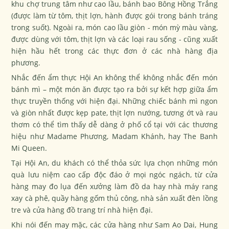
khu chợ trung tâm như cao lầu, bánh bao Bông Hồng Trắng
(được làm từ tôm, thịt lợn, hành được gói trong bánh tráng
trong suốt). Ngoài ra, món cao lầu giòn - món mỳ màu vàng,
được dùng với tôm, thịt lợn và các loại rau sống - cũng xuất
hiện hầu hết trong các thực đơn ở các nhà hàng địa
phương.
Nhắc đến ẩm thực Hội An không thể không nhắc đến món
bánh mì – một món ăn được tạo ra bởi sự kết hợp giữa ẩm
thực truyền thống với hiện đại. Những chiếc bánh mì ngon
và giòn nhất được kẹp pate, thịt lợn nướng, tương ớt và rau
thơm có thể tìm thấy dễ dàng ở phố cổ tại với các thương
hiệu như Madame Phương, Madam Khánh, hay The Banh
Mi Queen.
Tại Hội An, du khách có thể thỏa sức lựa chọn những món
quà lưu niệm cao cấp độc đáo ở mọi ngóc ngách, từ cửa
hàng may đo lụa đến xưởng làm đồ da hay nhà máy rang
xay cà phê, quầy hàng gốm thủ công, nhà sản xuất đèn lồng
tre và cửa hàng đồ trang trí nhà hiện đại.
Khi nói đến may mặc, các cửa hàng như Sam Ao Dai, Hung