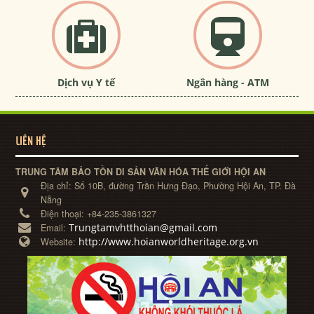
Dịch vụ Y tế
Ngân hàng - ATM
LIÊN HỆ
TRUNG TÂM BẢO TỒN DI SẢN VĂN HÓA THẾ GIỚI HỘI AN
Địa chỉ:
Số 10B, đường Trần Hưng Đạo, Phường Hội An, TP. Đà
Nẵng
Điện thoại:
+84-235-3861327
Trungtamvhtthoian@gmail.com
Email:
http://www.hoianworldheritage.org.vn
Website: