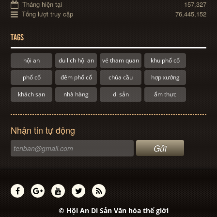
Tháng hiện tại
157,327
Tổng lượt truy cập
76,445,152
TAGS
hội an
du lịch hội an
vé tham quan
khu phố cổ
phố cổ
đêm phố cổ
chùa cầu
hợp xướng
khách sạn
nhà hàng
di sản
ẩm thực
Nhận tin tự động
© Hội An Di Sản Văn hóa thế giới