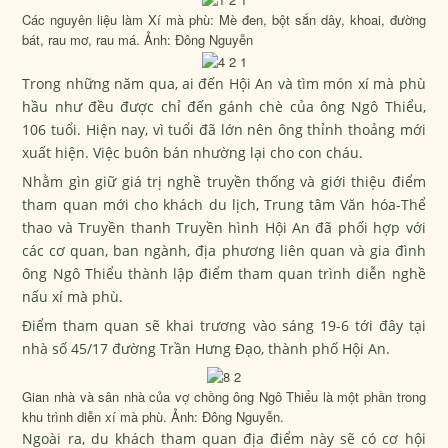
Các nguyên liệu làm Xí mà phù: Mè đen, bột sắn dây, khoai, đường
bát, rau mơ, rau má. Ảnh: Đông Nguyễn
Trong những năm qua, ai đến Hội An và tìm món xí mà phù
hầu như đều được chỉ đến gánh chè của ông Ngô Thiểu,
106 tuổi. Hiện nay, vì tuổi đã lớn nên ông thỉnh thoảng mới
xuất hiện. Việc buôn bán nhường lại cho con cháu.
Nhằm gìn giữ giá trị nghề truyền thống và giới thiệu điểm
tham quan mới cho khách du lịch, Trung tâm Văn hóa-Thể
thao và Truyền thanh Truyền hình Hội An đã phối hợp với
các cơ quan, ban ngành, địa phương liên quan và gia đình
ông Ngô Thiểu thành lập điểm tham quan trình diễn nghề
nấu xí mà phù.
Điểm tham quan sẽ khai trương vào sáng 19-6 tới đây tại
nhà số 45/17 đường Trần Hưng Đạo, thành phố Hội An.
Gian nhà và sân nhà của vợ chồng ông Ngô Thiểu là một phần trong
khu trình diễn xí mà phù. Ảnh: Đông Nguyễn.
Ngoài ra, du khách tham quan địa điểm này sẽ có cơ hội