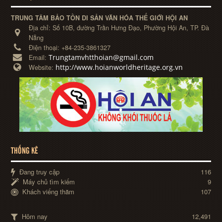
TRUNG TÂM BẢO TỒN DI SẢN VĂN HÓA THẾ GIỚI HỘI AN
Địa chỉ:
Số 10B, đường Trần Hưng Đạo, Phường Hội An, TP. Đà
Nẵng
Điện thoại:
+84-235-3861327
Trungtamvhtthoian@gmail.com
Email:
http://www.hoianworldheritage.org.vn
Website:
THỐNG KÊ
Đang truy cập
116
Máy chủ tìm kiếm
9
Khách viếng thăm
107
Hôm nay
12,491