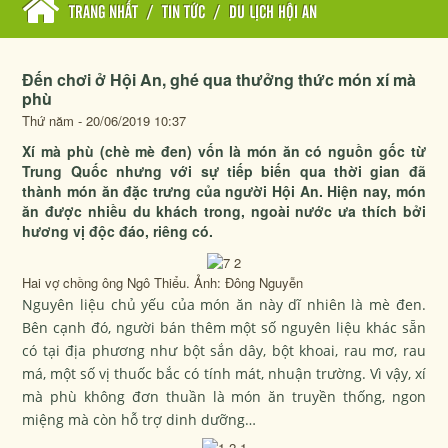
TRANG NHẤT
/
TIN TỨC
/
DU LỊCH HỘI AN
Đến chơi ở Hội An, ghé qua thưởng thức món xí mà
phù
Thứ năm - 20/06/2019 10:37
Xí mà phù (chè mè đen) vốn là món ăn có nguồn gốc từ
Trung Quốc nhưng với sự tiếp biến qua thời gian đã
thành món ăn đặc trưng của người Hội An. Hiện nay, món
ăn được nhiều du khách trong, ngoài nước ưa thích bởi
hương vị độc đáo, riêng có.
Hai vợ chồng ông Ngô Thiểu. Ảnh: Đông Nguyễn
Nguyên liệu chủ yếu của món ăn này dĩ nhiên là mè đen.
Bên cạnh đó, người bán thêm một số nguyên liệu khác sẵn
có tại địa phương như bột sắn dây, bột khoai, rau mơ, rau
má, một số vị thuốc bắc có tính mát, nhuận trường. Vì vậy, xí
mà phù không đơn thuần là món ăn truyền thống, ngon
miệng mà còn hỗ trợ dinh dưỡng…