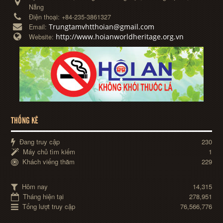
Nẵng
Điện thoại:
+84-235-3861327
Trungtamvhtthoian@gmail.com
Email:
http://www.hoianworldheritage.org.vn
Website:
THỐNG KÊ
Đang truy cập
230
Máy chủ tìm kiếm
1
Khách viếng thăm
229
Hôm nay
14,315
Tháng hiện tại
278,951
Tổng lượt truy cập
76,566,776