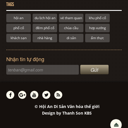
TAGS
hội an
du lịch hội an
vé tham quan
khu phố cổ
phố cổ
đêm phố cổ
chùa cầu
hợp xướng
khách sạn
nhà hàng
di sản
ẩm thực
Nhận tin tự động
© Hội An Di Sản Văn hóa thế giới
Design by
Thanh Son KBS