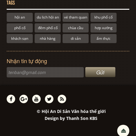
TAGS
hội an
du lịch hội an
vé tham quan
khu phố cổ
phố cổ
đêm phố cổ
chùa cầu
hợp xướng
khách sạn
nhà hàng
di sản
ẩm thực
Nhận tin tự động
© Hội An Di Sản Văn hóa thế giới
Design by
Thanh Son KBS