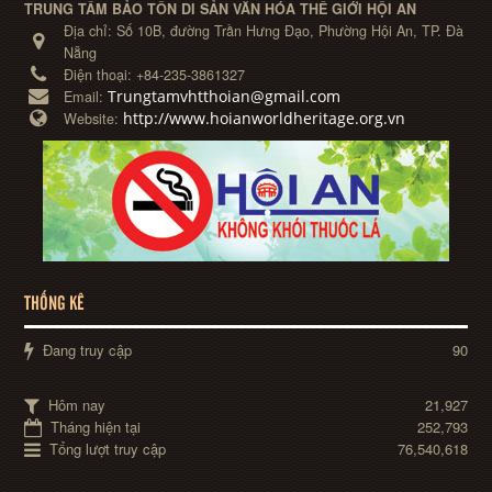
TRUNG TÂM BẢO TỒN DI SẢN VĂN HÓA THẾ GIỚI HỘI AN
Địa chỉ:
Số 10B, đường Trần Hưng Đạo, Phường Hội An, TP. Đà
Nẵng
Điện thoại:
+84-235-3861327
Trungtamvhtthoian@gmail.com
Email:
http://www.hoianworldheritage.org.vn
Website:
THỐNG KÊ
Đang truy cập
90
Hôm nay
21,927
Tháng hiện tại
252,793
Tổng lượt truy cập
76,540,618