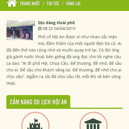
TRANG NHẤT
/
TIN TỨC
/
VÃNG LAI
Dịu dàng Hoài phố
08:32 04/04/2019
Phố cổ Hội An được ví như nhan sắc mặn
mà, đằm thắm của một người đàn bà cũ. Ai
đã đến thể nào cũng nhớ và muốn quay trở lại. Có lần ông
già gánh nước thuê, bên giếng đá ong đọc cho tôi nghe câu
ca dao: “Ai đi phố Hội, Chùa Cầu. Để thương, để nhớ, để sầu
cho ai. Để sầu cho khách vãng lai. Để thương, để nhớ cho ai
chịu sầu”. Ngẫm ra, tôi đã chịu sầu rồi, mỗi khi về bên sông
Hoài.
CẨM NANG DU LỊCH HỘI AN