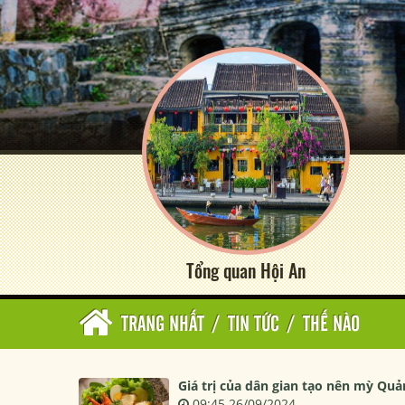
Tổng quan Hội An
TRANG NHẤT
/
TIN TỨC
/
THẾ NÀO
Giá trị của dân gian tạo nên mỳ Quả
09:45 26/09/2024