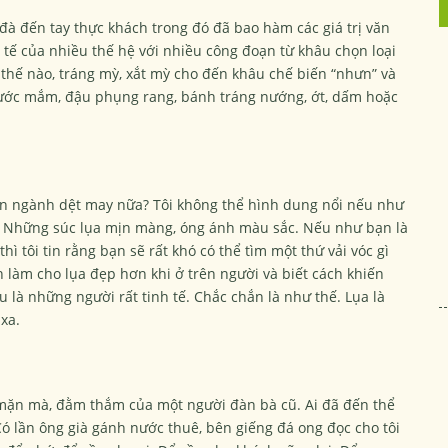
à đến tay thực khách trong đó đã bao hàm các giá trị văn
h tế của nhiều thế hệ với nhiều công đoạn từ khâu chọn loại
 thế nào, tráng mỳ, xắt mỳ cho đến khâu chế biến “nhưn” và
 nước mắm, đậu phụng rang, bánh tráng nướng, ớt, dấm hoặc
òn ngành dệt may nữa? Tôi không thể hình dung nổi nếu như
. Những súc lụa mịn màng, óng ánh màu sắc. Nếu như bạn là
hì tôi tin rằng bạn sẽ rất khó có thể tìm một thứ vải vóc gì
h làm cho lụa đẹp hơn khi ở trên người và biết cách khiến
là những người rất tinh tế. Chắc chắn là như thế. Lụa là
xa.
 mặn mà, đằm thắm của một người đàn bà cũ. Ai đã đến thể
ó lần ông già gánh nước thuê, bên giếng đá ong đọc cho tôi