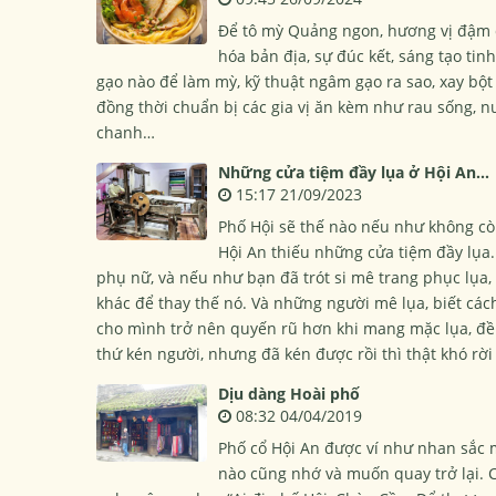
Để tô mỳ Quảng ngon, hương vị đậm đ
hóa bản địa, sự đúc kết, sáng tạo tin
gạo nào để làm mỳ, kỹ thuật ngâm gạo ra sao, xay bột
đồng thời chuẩn bị các gia vị ăn kèm như rau sống,
chanh…
Những cửa tiệm đầy lụa ở Hội An...
15:17 21/09/2023
Phố Hội sẽ thế nào nếu như không c
Hội An thiếu những cửa tiệm đầy lụa
phụ nữ, và nếu như bạn đã trót si mê trang phục lụa, t
khác để thay thế nó. Và những người mê lụa, biết các
cho mình trở nên quyến rũ hơn khi mang mặc lụa, đều 
thứ kén người, nhưng đã kén được rồi thì thật khó rời 
Dịu dàng Hoài phố
08:32 04/04/2019
Phố cổ Hội An được ví như nhan sắc
nào cũng nhớ và muốn quay trở lại. C