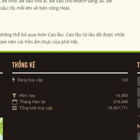
 để nhớ, để sầu cho ai. Để sầu cho khách vãng lai. Để
sầu rồi, mỗi khi về bên sông Hoài.
không thể bỏ qua món Cao lầu. Cao lầu từ lâu đã được nhắc
làm nên cái hồn ẩm thực của phố Hội.
THỐNG KÊ
T
Đang truy cập
132
Hôm nay
14,955
Tháng hiện tại
219,946
Tổng lượt truy cập
76,507,771
N