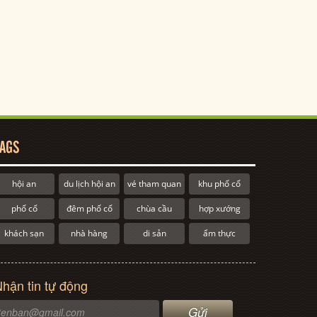
AGS
hội an
du lịch hội an
vé tham quan
khu phố cổ
phố cổ
đêm phố cổ
chùa cầu
hợp xướng
khách sạn
nhà hàng
di sản
ẩm thực
hận tin tự động