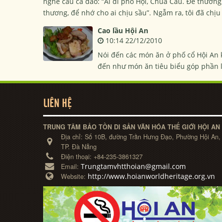
nghe câu ca dao: “Ai đi phố Hội, Chùa Cầu. Để thương,
thương, để nhớ cho ai chịu sầu”. Ngẫm ra, tôi đã chịu 
Cao lầu Hội An
10:14 22/12/2010
Nói đến các món ăn ở phố cổ Hội An 
đến như món ăn tiêu biểu góp phần 
LIÊN HỆ
TRUNG TÂM BẢO TỒN DI SẢN VĂN HÓA THẾ GIỚI HỘI AN
Địa chỉ:
Số 10B, đường Trần Hưng Đạo, Phường Hội An,
TP. Đà Nẵng
Điện thoại:
+84-235-3861327
Trungtamvhtthoian@gmail.com
Email:
http://www.hoianworldheritage.org.vn
Website: