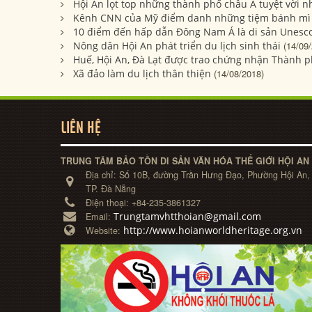
Hội An lọt top những thành phố châu Á tuyệt vời n
Kênh CNN của Mỹ điểm danh những tiệm bánh mì n
10 điểm đến hấp dẫn Đông Nam Á là di sản Unesco
Nông dân Hội An phát triển du lịch sinh thái
(14/09
Huế, Hội An, Đà Lạt được trao chứng nhận Thành p
Xã đảo làm du lịch thân thiện
(14/08/2018)
LIÊN HỆ
TRUNG TÂM BẢO TỒN DI SẢN VĂN HÓA THẾ GIỚI HỘI AN
Địa chỉ:
Số 10B, đường Trần Hưng Đạo, Phường Hội An,
TP. Đà Nẵng
Điện thoại:
+84-235-3861327
Trungtamvhtthoian@gmail.com
Email:
http://www.hoianworldheritage.org.vn
Website: