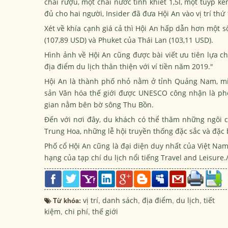
chai rượu, một chai nước tinh khiết 1,5l, một tuýp 
đủ cho hai người, Insider đã đưa Hội An vào vị trí th
Xét về khía cạnh giá cả thì Hội An hấp dẫn hơn một 
(107,89 USD) và Phuket của Thái Lan (103,11 USD).
Hình ảnh về Hội An cũng được bài viết ưu tiên lựa c
địa điểm du lịch thân thiện với ví tiền năm 2019."
Hội An là thành phố nhỏ nằm ở tỉnh Quảng Nam, miền
sản Văn hóa thế giới được UNESCO công nhận là phố
gian nằm bên bờ sông Thu Bồn.
Đến với nơi đây, du khách có thể thăm những ngôi 
Trung Hoa, những lễ hội truyền thống đặc sắc và đặc 
Phố cổ Hội An cũng là đại diện duy nhất của Việt Nam
hạng của tạp chí du lịch nổi tiếng Travel and Leisure.
Từ khóa:
vị trí
,
danh sách
,
địa điểm
,
du lịch
,
tiết
kiệm
,
chi phí
,
thế giới