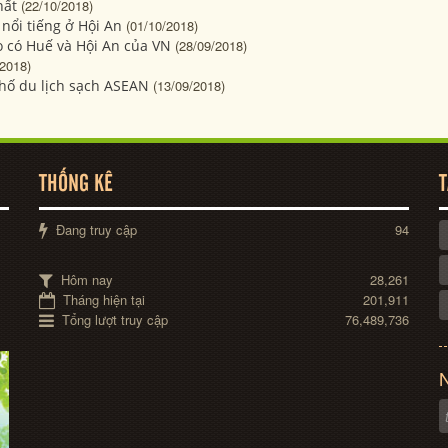
hất
(22/10/2018)
ổi tiếng ở Hội An
(01/10/2018)
 có Huế và Hội An của VN
(28/09/2018)
/2018)
hố du lịch sạch ASEAN
(13/09/2018)
THỐNG KÊ
T
Đang truy cập
94
Hôm nay
28,261
Tháng hiện tại
201,911
Tổng lượt truy cập
76,489,736
N