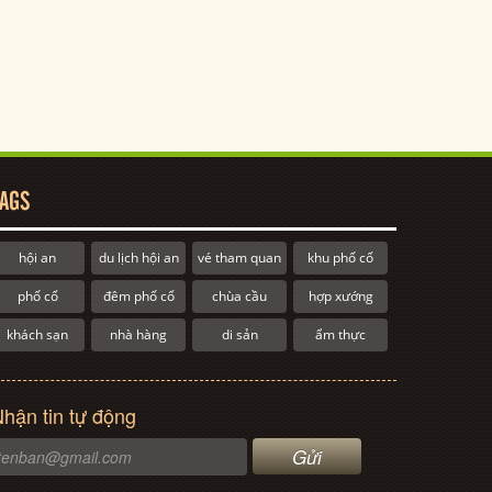
AGS
hội an
du lịch hội an
vé tham quan
khu phố cổ
phố cổ
đêm phố cổ
chùa cầu
hợp xướng
khách sạn
nhà hàng
di sản
ẩm thực
hận tin tự động