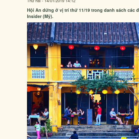
Thứ hai - 14/01/2019 14:12
Hội An dứng ở vị trí thứ 11/19 trong danh sách các đ
Insider (Mỹ).