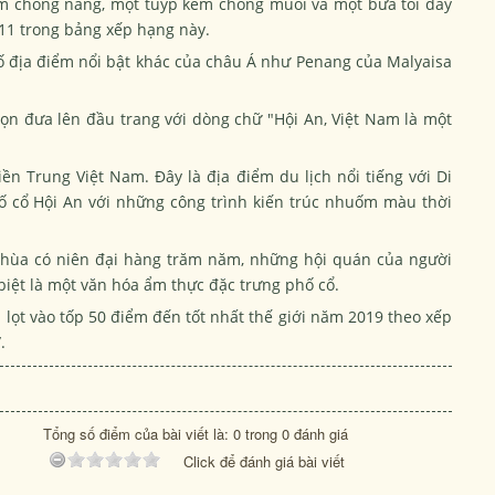
kem chống nắng, một tuýp kem chống muỗi và một bữa tối đầy
ứ 11 trong bảng xếp hạng này.
số địa điểm nổi bật khác của châu Á như Penang của Malyaisa
họn đưa lên đầu trang với dòng chữ "Hội An, Việt Nam là một
 Trung Việt Nam. Đây là địa điểm du lịch nổi tiếng với Di
 cổ Hội An với những công trình kiến trúc nhuốm màu thời
chùa có niên đại hàng trăm năm, những hội quán của người
biệt là một văn hóa ẩm thực đặc trưng phố cổ.
 lọt vào tốp 50 điểm đến tốt nhất thế giới năm 2019 theo xếp
/.
Tổng số điểm của bài viết là: 0 trong 0 đánh giá
Click để đánh giá bài viết