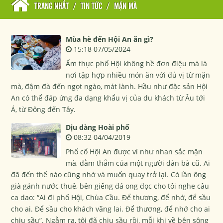
TRANG NHẤT
/
TIN TỨC
/
MẶN MÀ
Mùa hè đến Hội An ăn gì?
15:18 07/05/2024
Ẩm thực phố Hội không hề đơn điệu mà là
nơi tập hợp nhiều món ăn với đủ vị từ mặn
mà, đậm đà đến ngọt ngào, mát lành. Hầu như đặc sản Hội
An có thể đáp ứng đa dạng khẩu vị của du khách từ Âu tới
Á, từ Đông đến Tây.
Dịu dàng Hoài phố
08:32 04/04/2019
Phố cổ Hội An được ví như nhan sắc mặn
mà, đằm thắm của một người đàn bà cũ. Ai
đã đến thể nào cũng nhớ và muốn quay trở lại. Có lần ông
già gánh nước thuê, bên giếng đá ong đọc cho tôi nghe câu
ca dao: “Ai đi phố Hội, Chùa Cầu. Để thương, để nhớ, để sầu
cho ai. Để sầu cho khách vãng lai. Để thương, để nhớ cho ai
chịu sầu”. Ngẫm ra, tôi đã chịu sầu rồi, mỗi khi về bên sông