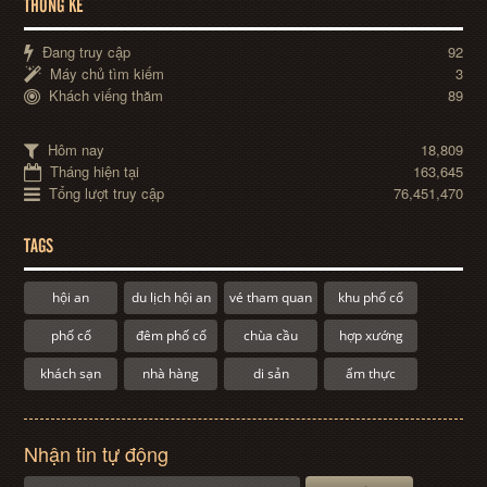
THỐNG KÊ
Đang truy cập
92
Máy chủ tìm kiếm
3
Khách viếng thăm
89
Hôm nay
18,809
Tháng hiện tại
163,645
Tổng lượt truy cập
76,451,470
TAGS
hội an
du lịch hội an
vé tham quan
khu phố cổ
phố cổ
đêm phố cổ
chùa cầu
hợp xướng
khách sạn
nhà hàng
di sản
ẩm thực
Nhận tin tự động