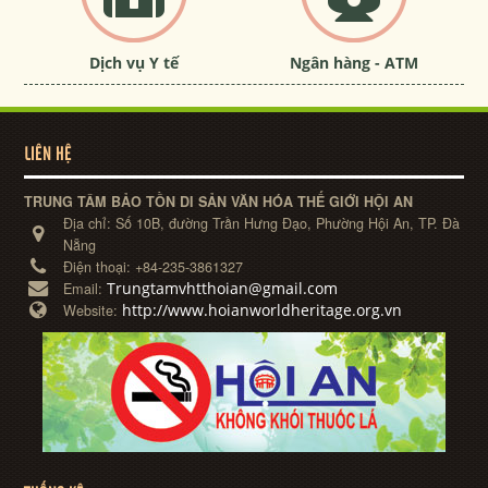
Dịch vụ Y tế
Ngân hàng - ATM
LIÊN HỆ
TRUNG TÂM BẢO TỒN DI SẢN VĂN HÓA THẾ GIỚI HỘI AN
Địa chỉ:
Số 10B, đường Trần Hưng Đạo, Phường Hội An, TP. Đà
Nẵng
Điện thoại:
+84-235-3861327
Trungtamvhtthoian@gmail.com
Email:
http://www.hoianworldheritage.org.vn
Website: