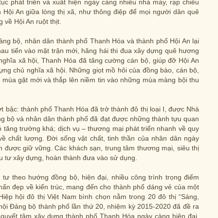
tục phát triển và xuất hiện ngày càng nhiều nhà máy, rạp chiếu
 Hội An giữa lòng thị xã, như thông điệp để mọi người dân quê
về Hội An ruột thịt.
ảng bộ, nhân dân thành phố Thanh Hóa và thành phố Hội An lại
hau tiến vào mặt trận mới, hăng hái thi đua xây dựng quê hương
ghĩa xã hội, Thanh Hóa đã tăng cường cán bộ, giúp đỡ Hội An
dựng chủ nghĩa xã hội. Những giọt mồ hôi của đồng bào, cán bộ,
g mùa gặt mới và thắp lên niềm tin vào những mùa màng bội thu
ợt bậc: thành phố Thanh Hóa đã trở thành đô thị loại I, được Nhà
g bộ và nhân dân thành phố đã đạt được những thành tựu quan
 độ tăng trường khá; dịch vụ – thương mại phát triển nhanh về quy
 chất lượng. Đời sống vật chất, tinh thần của nhân dân ngày
uôn được giữ vững. Các khách sạn, trung tâm thương mại, siêu thị
ầu tư xây dựng, hoàn thành đưa vào sử dụng.
 tư theo hướng đồng bộ, hiện đại, nhiều công trình trọng điểm
hấn đẹp về kiến trúc, mang đến cho thành phố dáng vẻ của một
Hiệp hội đô thị Việt Nam bình chọn nằm trong 20 đô thị “Sáng,
 hội Đảng bộ thành phố lần thứ 20, nhiệm kỳ 2015-2020 đã đề ra
ới quyết tâm xây dựng thành phố Thanh Hóa ngày càng hiện đại,