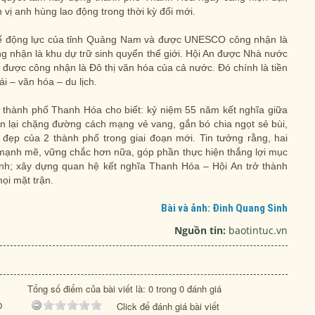
 vị anh hùng lao động trong thời kỳ đổi mới.
 tế động lực của tỉnh Quảng Nam và được UNESCO công nhận là
 nhận là khu dự trữ sinh quyển thế giới. Hội An được Nhà nước
 được công nhận là Đô thị văn hóa của cả nước. Đó chính là tiền
ái – văn hóa – du lịch.
thành phố Thanh Hóa cho biết: kỷ niệm 55 năm kết nghĩa giữa
ôn lại chặng đường cách mạng vẻ vang, gắn bó chia ngọt sẻ bùi,
 đẹp của 2 thành phố trong giai đoạn mới. Tin tưởng rằng, hai
mạnh mẽ, vững chắc hơn nữa, góp phần thực hiện thắng lợi mục
nh; xây dựng quan hệ kết nghĩa Thanh Hóa – Hội An trở thành
ọi mặt trận.
Bài và ảnh: Đinh Quang Sinh
Nguồn tin:
baotintuc.vn
Tổng số điểm của bài viết là: 0 trong 0 đánh giá
p
Click để đánh giá bài viết