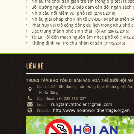
Nhiều trò chơi dân gian trẻ em trong dịp tết
(11/02/
Bồi dưỡng nguồn thu, bảo đảm cân đối ngân sách
Nhịp cầu nối niềm vui phố Hội
(27/01/2016)
Nhiều giải pháp cho kinh tế DV-DL-TM phát triển 
Phát huy vai trò cộng đồng du lịch trong Khu phố c
Đặc trưng thành phố sinh thái Hội An
(29/12/2015)
Từ La Hối đến mạch nguồn âm nhạc phố cổ
(14/12/2
Khẳng định vai trò chủ nhân di sản
(01/12/2015)
LIÊN HỆ
TRUNG TÂM BẢO TỒN DI SẢN VĂN HÓA THẾ GIỚI HỘI AN
Địa chỉ:
Số 10B, đường Trần Hưng Đạo, Phường Hội An,
TP. Đà Nẵng
Điện thoại:
+84-235-3861327
Trungtamvhtthoian@gmail.com
Email:
http://www.hoianworldheritage.org.vn
Website: