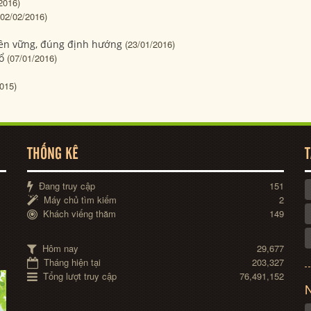
2016)
(02/02/2016)
bền vững, đúng định hướng
(23/01/2016)
ổ
(07/01/2016)
015)
THỐNG KÊ
T
Đang truy cập
151
Máy chủ tìm kiếm
2
Khách viếng thăm
149
Hôm nay
29,677
Tháng hiện tại
203,327
Tổng lượt truy cập
76,491,152
N