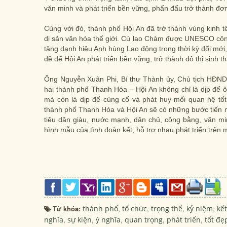
văn minh và phát triển bền vững, phấn đấu trở thành đơn
Cùng với đó, thành phố Hội An đã trở thành vùng kinh
di sản văn hóa thế giới. Cù lao Chàm được UNESCO công
tặng danh hiệu Anh hùng Lao động trong thời kỳ đổi mới,
đề để Hội An phát triển bền vững, trở thành đô thị sinh th
Ông Nguyễn Xuân Phi, Bí thư Thành ủy, Chủ tịch HĐND 
hai thành phố Thanh Hóa – Hội An không chỉ là dịp để 
mà còn là dịp để củng cố và phát huy mối quan hệ tốt
thành phố Thanh Hóa và Hội An sẽ có những bước tiến 
tiêu dân giàu, nước mạnh, dân chủ, công bằng, văn mi
hình mẫu của tình đoàn kết, hỗ trợ nhau phát triển trên m
Từ khóa:
thành phố
,
tổ chức
,
trọng thể
,
kỷ niệm
,
kết
nghĩa
,
sự kiện
,
ý nghĩa
,
quan trọng
,
phát triển
,
tốt đẹ