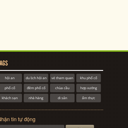
AGS
hội an
du lịch hội an
vé tham quan
khu phố cổ
phố cổ
đêm phố cổ
chùa cầu
hợp xướng
khách sạn
nhà hàng
di sản
ẩm thực
hận tin tự động