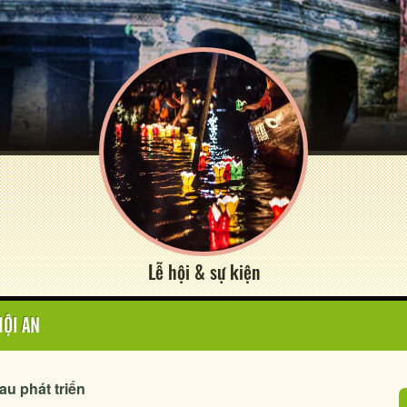
Lễ hội & sự kiện
HỘI AN
u phát triển