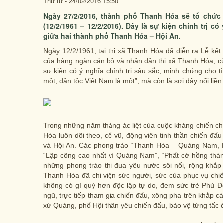
Thứ tư - 24/02/2016 15:50
Ngày 27/2/2016, thành phố Thanh Hóa sẽ tổ chức
(12/2/1961 – 12/2/2016). Đây là sự kiện chính trị c
giữa hai thành phố Thanh Hóa – Hội An.
Ngày 12/2/1961, tại thị xã Thanh Hóa đã diễn ra Lễ kết
của hàng ngàn cán bộ và nhân dân thị xã Thanh Hóa, cù
sự kiện có ý nghĩa chính trị sâu sắc, minh chứng cho
một, dân tộc Việt Nam là một”, mà còn là sợi dây nối liền
Trong những năm tháng ác liệt của cuộc kháng chiến ch
Hóa luôn dõi theo, cổ vũ, động viên tinh thần chiến
và Hội An. Các phong trào “Thanh Hóa – Quảng Nam, Đi
“Lập công cao nhất vì Quảng Nam”, “Phất cờ hồng th
những phong trào thi đua yêu nước sôi nổi, rộng khắp
Thanh Hóa đã chi viện sức người, sức của phục vụ chi
không có gì quý hơn độc lập tự do, đem sức trẻ Phù 
ngũ, trực tiếp tham gia chiến đấu, xông pha trên khắp 
xứ Quảng, phố Hội thân yêu chiến đấu, bảo vệ từng tấc đ