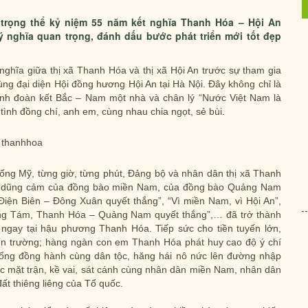
 trọng thể kỷ niệm 55 năm kết nghĩa Thanh Hóa – Hội An
ó ý nghĩa quan trọng, đánh dấu bước phát triển mới tốt đẹp
 nghĩa giữa thị xã Thanh Hóa và thị xã Hội An trước sự tham gia
ng đại diện Hội đồng hương Hội An tại Hà Nội. Đây không chỉ là
 tình đoàn kết Bắc – Nam một nhà và chân lý “Nước Việt Nam là
 tình đồng chí, anh em, cùng nhau chia ngọt, sẻ bùi.
ống Mỹ, từng giờ, từng phút, Đảng bộ và nhân dân thị xã Thanh
 đấu dũng cảm của đồng bào miền Nam, của đồng bào Quảng Nam
ện Biên – Đông Xuân quyết thắng”, “Vì miền Nam, vì Hội An”,
áng Tám, Thanh Hóa – Quảng Nam quyết thắng”,… đã trở thành
 ngay tại hậu phương Thanh Hóa. Tiếp sức cho tiền tuyến lớn,
ến trường; hàng ngàn con em Thanh Hóa phát huy cao độ ý chí
Đổng đồng hành cùng dân tộc, hăng hái nô nức lên đường nhập
các mặt trận, kề vai, sát cánh cùng nhân dân miền Nam, nhân dân
ất thiêng liêng của Tổ quốc.