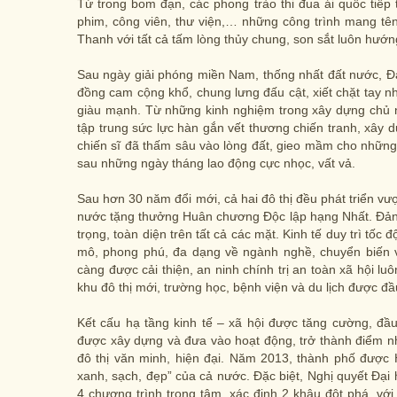
Từ trong bom đạn, các phong trào thi đua ái quốc tiếp 
phim, công viên, thư viện,… những công trình mang tên
Thanh với tất cả tấm lòng thủy chung, son sắt luôn hướng 
Sau ngày giải phóng miền Nam, thống nhất đất nước, Đ
đồng cam cộng khổ, chung lưng đấu cật, xiết chặt tay n
giàu mạnh. Từ những kinh nghiệm trong xây dựng chủ n
tập trung sức lực hàn gắn vết thương chiến tranh, xây 
chiến sĩ đã thấm sâu vào lòng đất, gieo mầm cho nhữn
sau những ngày tháng lao động cực nhọc, vất vả.
Sau hơn 30 năm đổi mới, cả hai đô thị đều phát triển vư
nước tặng thưởng Huân chương Độc lập hạng Nhất. Đản
trọng, toàn diện trên tất cả các mặt. Kinh tế duy trì tốc
mô, phong phú, đa dạng về ngành nghề, chuyển biến về
càng được cải thiện, an ninh chính trị an toàn xã hội l
khu đô thị mới, trường học, bệnh viện và du lịch được đ
Kết cấu hạ tầng kinh tế – xã hội được tăng cường, đầu
được xây dựng và đưa vào hoạt động, trở thành điểm n
đô thị văn minh, hiện đại. Năm 2013, thành phố được 
xanh, sạch, đẹp” của cả nước. Đặc biệt, Nghị quyết Đại
4 chương trình trọng tâm, xác định 2 khâu đột phá, v