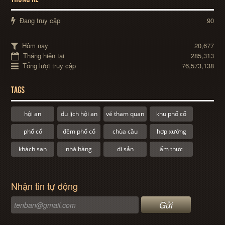
Đang truy cập
90
Hôm nay
20,677
Tháng hiện tại
285,313
Tổng lượt truy cập
76,573,138
TAGS
hội an
du lịch hội an
vé tham quan
khu phố cổ
phố cổ
đêm phố cổ
chùa cầu
hợp xướng
khách sạn
nhà hàng
di sản
ẩm thực
Nhận tin tự động