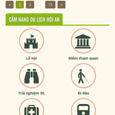
«
1
2
...
15
»
CẨM NANG DU LỊCH HỘI AN
Lễ hội
Điểm tham quan
Trải nghiệm DL
Đi đâu