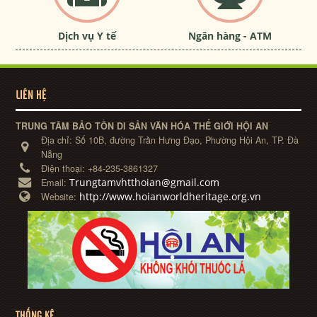
Dịch vụ Y tế
Ngân hàng - ATM
LIÊN HỆ
TRUNG TÂM BẢO TỒN DI SẢN VĂN HÓA THẾ GIỚI HỘI AN
Địa chỉ:
Số 10B, đường Trần Hưng Đạo, Phường Hội An, TP. Đà
Nẵng
Điện thoại:
+84-235-3861327
Trungtamvhtthoian@gmail.com
Email:
http://www.hoianworldheritage.org.vn
Website:
THỐNG KÊ