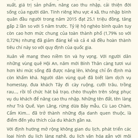
xuất, giá trị sản phẩm, nâng cao thu nhập, cải thiện đời
sống của người dân. Tính riêng khu vực 4 xã, thu nhập bình
quân đầu người trong năm 2015 đạt 25,1 triệu đồng, tăng
gấp 2 lần so với 5 năm trước. Tỷ lệ hộ nghèo bình quân tuy
còn cao hơn mức chung của toàn thành phố (1,79% so với
0,72%) nhưng đã giảm đáng kể và cả 4 xã đều hoàn thành
tiêu chí này so với quy định của quốc gia.
Xuân về mang theo niềm tin và hy vọng. Với người dân
những vùng quê Hội An, năm mới Bính Thân càng tươi vui
hơn khi mức sống đã được nâng lên, không chỉ ổn định mà
còn khấm khá. Người dân vùng quê đã biết làm dịch vụ
homestay, đưa khách Tây đi cày ruộng, cưỡi trâu, trồng
rau…, rồi tổ chức hát bả trạo, chèo thuyền trên sông phục
vụ du khách để nâng cao thu nhập. Những tên đất, tên làng
như Trà Quế, Vạn Lăng, rừng dừa Bảy mẫu, Cù Lao Chàm,
Cẩm Kim... đã trở thành những địa danh quen thuộc, là
điểm đến yêu thích của du khách gần xa.
Với định hướng mở rộng không gian du lịch, phát triển các
loại hình du lịch làng nghề, du lịch văn hóa gắn với môi