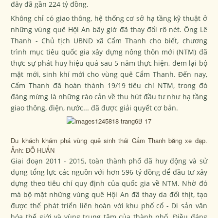
đây đã gần 224 tỷ đồng.
Không chỉ có giao thông, hệ thống cơ sở hạ tầng kỹ thuật ở
những vùng quê Hội An bây giờ đã thay đổi rõ nét. Ông Lê
Thanh - Chủ tịch UBND xã Cẩm Thanh cho biết, chương
trình mục tiêu quốc gia xây dựng nông thôn mới (NTM) đã
thực sự phát huy hiệu quả sau 5 năm thực hiện, đem lại bộ
mặt mới, sinh khí mới cho vùng quê Cẩm Thanh. Đến nay,
Cẩm Thanh đã hoàn thành 19/19 tiêu chí NTM, trong đó
đáng mừng là những rào cản về thu hút đầu tư như hạ tầng
giao thông, điện, nước... đã được giải quyết cơ bản.
Du khách khám phá vùng quê sinh thái Cẩm Thanh bằng xe đạp.
Ảnh: ĐỖ HUẤN
Giai đoạn 2011 - 2015, toàn thành phố đã huy động và sử
dụng tổng lực các nguồn với hơn 596 tỷ đồng để đầu tư xây
dựng theo tiêu chí quy định của quốc gia về NTM. Nhờ đó
mà bộ mặt những vùng quê Hội An đã thay da đổi thịt, tạo
được thế phát triển liên hoàn với khu phố cổ - Di sản văn
hóa thế giới và vùng trung tâm của thành phố. Điều đáng