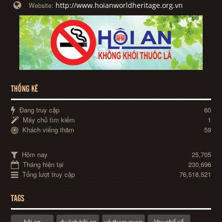
http://www.hoianworldheritage.org.vn
Website:
THỐNG KÊ
Đang truy cập
60
Máy chủ tìm kiếm
1
Khách viếng thăm
59
Hôm nay
25,705
Tháng hiện tại
230,696
Tổng lượt truy cập
76,518,521
TAGS
hội an
du lịch hội an
vé tham quan
khu phố cổ