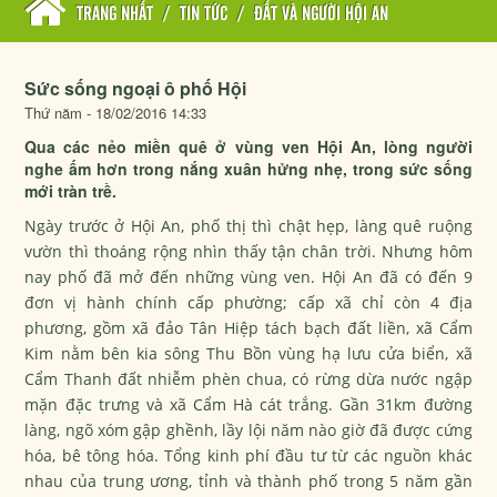
TRANG NHẤT
/
TIN TỨC
/
ĐẤT VÀ NGƯỜI HỘI AN
Sức sống ngoại ô phố Hội
Thứ năm - 18/02/2016 14:33
Qua các nẻo miền quê ở vùng ven Hội An, lòng người
nghe ấm hơn trong nắng xuân hửng nhẹ, trong sức sống
mới tràn trề.
Ngày trước ở Hội An, phố thị thì chật hẹp, làng quê ruộng
vườn thì thoáng rộng nhìn thấy tận chân trời. Nhưng hôm
nay phố đã mở đến những vùng ven. Hội An đã có đến 9
đơn vị hành chính cấp phường; cấp xã chỉ còn 4 địa
phương, gồm xã đảo Tân Hiệp tách bạch đất liền, xã Cẩm
Kim nằm bên kia sông Thu Bồn vùng hạ lưu cửa biển, xã
Cẩm Thanh đất nhiễm phèn chua, có rừng dừa nước ngập
mặn đặc trưng và xã Cẩm Hà cát trắng. Gần 31km đường
làng, ngõ xóm gập ghềnh, lầy lội năm nào giờ đã được cứng
hóa, bê tông hóa. Tổng kinh phí đầu tư từ các nguồn khác
nhau của trung ương, tỉnh và thành phố trong 5 năm gần