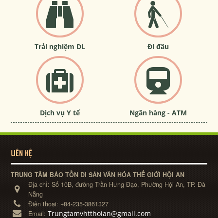
Trải nghiệm DL
Đi đâu
Dịch vụ Y tế
Ngân hàng - ATM
LIÊN HỆ
TRUNG TÂM BẢO TỒN DI SẢN VĂN HÓA THẾ GIỚI HỘI AN
Địa chỉ:
Số 10B, đường Trần Hưng Đạo, Phường Hội An, TP. Đà
Nẵng
Điện thoại:
+84-235-3861327
Trungtamvhtthoian@gmail.com
Email: