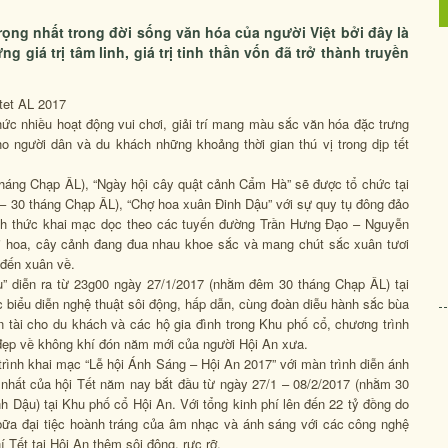
trọng nhất trong đời sống văn hóa của người Việt bởi đây là
giá trị tâm linh, giá trị tinh thần vốn đã trở thành truyền
nhiều hoạt động vui chơi, giải trí mang màu sắc văn hóa đặc trưng
 người dân và du khách những khoảng thời gian thú vị trong dịp tết
 Chạp ÂL), “Ngày hội cây quật cảnh Cẩm Hà” sẽ được tổ chức tại
– 30 tháng Chạp ÂL), “Chợ hoa xuân Đinh Dậu” với sự quy tụ đông đảo
ính thức khai mạc dọc theo các tuyến đường Trần Hưng Đạo – Nguyễn
i hoa, cây cảnh đang đua nhau khoe sắc và mang chút sắc xuân tươi
 đến xuân về.
iễn ra từ 23g00 ngày 27/1/2017 (nhằm đêm 30 tháng Chạp ÂL) tại
 biểu diễn nghệ thuật sôi động, hấp dẫn, cùng đoàn diễu hành sắc bùa
 tài cho du khách và các hộ gia đình trong Khu phố cổ, chương trình
t đẹp về không khí đón năm mới của người Hội An xưa.
nh khai mạc “Lễ hội Ánh Sáng – Hội An 2017” với màn trình diễn ánh
 nhất của hội Tết năm nay bắt đầu từ ngày 27/1 – 08/2/2017 (nhằm 30
Dậu) tại Khu phố cổ Hội An. Với tổng kinh phí lên đến 22 tỷ đồng do
bữa đại tiệc hoành tráng của âm nhạc và ánh sáng với các công nghệ
í Tết tại Hội An thêm sôi động, rực rỡ.