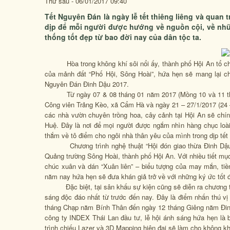
Thứ sáu - 06/01/2017 09:40
Tết Nguyên Đán là ngày lễ tết thiêng liêng và quan 
dịp để mỗi người được hướng về nguồn cội, về những 
thống tốt đẹp từ bao đời nay của dân tộc ta.
Hòa trong không khí sôi nổi ấy, thành phố Hội An tổ chức 
của mảnh đất “Phố Hội, Sông Hoài”, hứa hẹn sẽ mang lại cho
Nguyên Đán Đinh Dậu 2017.
Từ ngày 07 & 08 tháng 01 năm 2017 (Mồng 10 và 11 tháng
Công viên Trảng Kèo, xã Cẩm Hà và ngày 21 – 27/1/2017 (24 
các nhà vườn chuyên trồng hoa, cây cảnh tại Hội An sẽ ch
Huệ. Đây là nơi để mọi người được ngắm nhìn hàng chục loà
thắm về tô điểm cho ngôi nhà thân yêu của mình trong dịp tết
Chương trình nghệ thuật “Hội đón giao thừa Đinh Dậu” d
Quảng trường Sông Hoài, thành phố Hội An. Với nhiều tiết mục
chúc xuân và dán “Xuân liên” – biểu tượng của may mắn, tiền
năm nay hứa hẹn sẽ đưa khán giả trở về với những ký ức tố
Đặc biệt, tại sân khấu sự kiện cũng sẽ diễn ra chương trì
sáng độc đáo nhất từ trước đến nay. Đây là điểm nhấn thú vị
tháng Chạp năm Bính Thân đến ngày 12 tháng Giêng năm Đinh 
công ty INDEX Thái Lan đầu tư, lễ hội ánh sáng hứa hẹn là 
trình chiếu Lazer và 3D Mapping hiện đại sẽ làm cho không kh