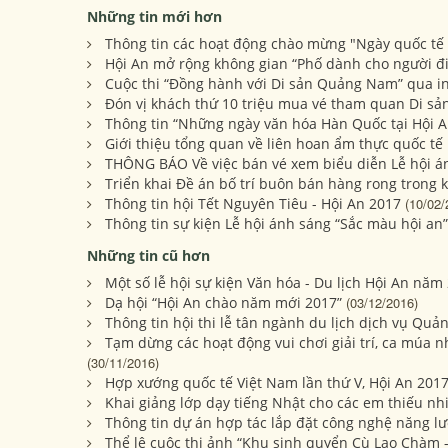
Những tin mới hơn
Thông tin các hoạt động chào mừng "Ngày quốc tế 
Hội An mở rộng không gian “Phố dành cho người đi
Cuộc thi “Đồng hành với Di sản Quảng Nam” qua i
Đón vị khách thứ 10 triệu mua vé tham quan Di sản
Thông tin “Những ngày văn hóa Hàn Quốc tại Hội 
Giới thiệu tổng quan về liên hoan ẩm thực quốc tế
THÔNG BÁO Về việc bán vé xem biểu diễn Lễ hội á
Triển khai Đề án bố trí buôn bán hàng rong trong 
Thông tin hội Tết Nguyên Tiêu - Hội An 2017
(10/02/
Thông tin sự kiện Lễ hội ánh sáng “Sắc màu hội an
Những tin cũ hơn
Một số lễ hội sự kiện Văn hóa - Du lịch Hội An năm
Dạ hội “Hội An chào năm mới 2017”
(03/12/2016)
Thông tin hội thi lễ tân ngành du lịch dịch vụ Quả
Tạm dừng các hoạt động vui chơi giải trí, ca múa n
(30/11/2016)
Hợp xướng quốc tế Việt Nam lần thứ V, Hội An 201
Khai giảng lớp dạy tiếng Nhật cho các em thiếu nhi
Thông tin dự án hợp tác lắp đặt công nghệ năng lư
Thể lệ cuộc thi ảnh “Khu sinh quyển Cù Lao Chàm -