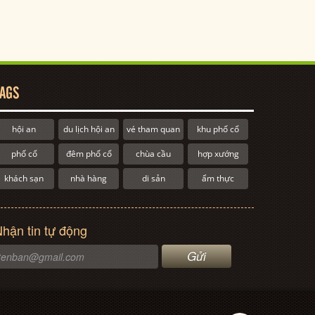
AGS
hội an
du lịch hội an
vé tham quan
khu phố cổ
phố cổ
đêm phố cổ
chùa cầu
hợp xướng
khách sạn
nhà hàng
di sản
ẩm thực
hận tin tự động