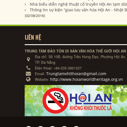
Nhà biểu diễn nghệ thuật cổ truyền Hội An tạm d
Thông tin sự kiện “giao lưu văn hóa Hội An - Nhật 
(02/08/2016)
LIÊN HỆ
TRUNG TÂM BẢO TỒN DI SẢN VĂN HÓA THẾ GIỚI HỘI AN
Địa chỉ:
Số 10B, đường Trần Hưng Đạo, Phường Hội An,
TP. Đà Nẵng
Điện thoại:
+84-235-3861327
Trungtamvhtthoian@gmail.com
Email:
http://www.hoianworldheritage.org.vn
Website: