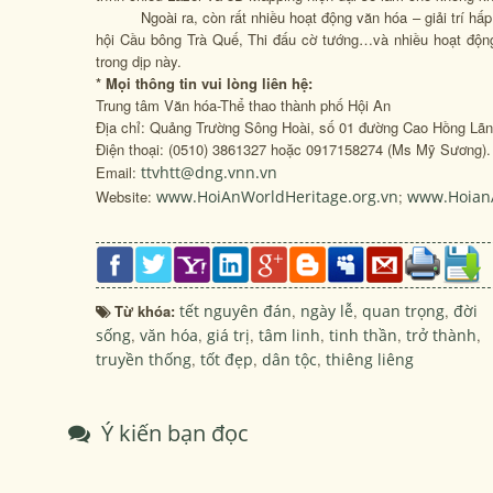
Ngoài ra, còn rất nhiều hoạt động văn hóa – giải trí hấp 
hội Cầu bông Trà Quế, Thi đấu cờ tướng…và nhiều hoạt động
trong dịp này.
* Mọi thông tin vui lòng liên hệ:
Trung tâm Văn hóa-Thể thao thành phố Hội An
Địa chỉ: Quảng Trường Sông Hoài, số 01 đường Cao Hồng Lãn
Điện thoại: (0510) 3861327 hoặc 0917158274 (Ms Mỹ Sương).
Email:
ttvhtt@dng.vnn.vn
Website:
www.HoiAnWorldHeritage.org.vn
;
www.Hoian
Từ khóa:
tết nguyên đán
,
ngày lễ
,
quan trọng
,
đời
sống
,
văn hóa
,
giá trị
,
tâm linh
,
tinh thần
,
trở thành
,
truyền thống
,
tốt đẹp
,
dân tộc
,
thiêng liêng
Ý kiến bạn đọc