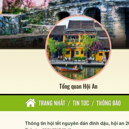
Tổng quan Hội An
TRANG NHẤT
/
TIN TỨC
/
THÔNG BÁO
Thông tin hội tết nguyên đán đinh dậu, hội an 