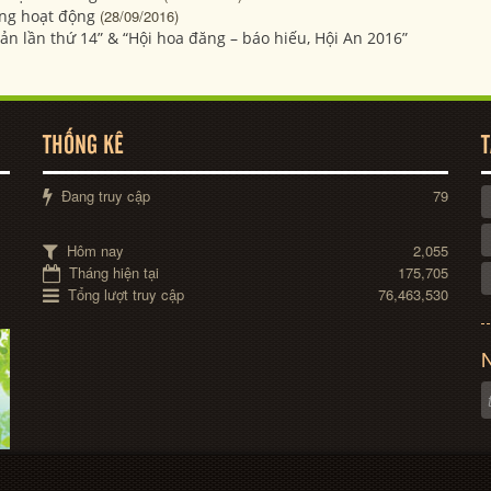
ừng hoạt động
(28/09/2016)
Bản lần thứ 14” & “Hội hoa đăng – báo hiếu, Hội An 2016”
THỐNG KÊ
T
Đang truy cập
79
Hôm nay
2,055
Tháng hiện tại
175,705
Tổng lượt truy cập
76,463,530
N