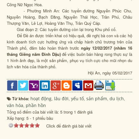
Công Nữ Ngọc Hoa.
- Phường Minh An: Các tuyến đường Nguyễn Phúc Chu,
Nguyễn Hoàng, Bạch Đằng, Nguyễn Thái Học, Trần Phú, Châu
Thượng Văn, Lê Lợi, Hoàng Văn Thụ, Trần Quý Cáp.
Giai đoạn 2: Các tuyến đường còn lại trong Khu phố cổ.
Để Đề án được triển khai có hiệu quả, đề nghị bà con và các hộ
kinh doanh tích cực hưởng ứng và chấp hành chủ trương trên của
Thành phố, đảm bảo hoàn thành trước
ngày 12/02/2017 (nhằm 16
tháng Giêng năm Đinh Dậu)
để việc buôn bán hàng rong thực sự là
1 hình ảnh đẹp, là một sản phẩm, phục vụ tích cực cho mũi nhọn du
lịch văn hóa của thành phố.
Hội An, ngày 05/02/2017
Từ khóa:
hoạt động
,
lâu đời
,
yếu tố
,
sản phẩm
,
du lịch
,
văn hóa
,
phần hồn
Tổng số điểm của bài viết là: 5 trong 1 đánh giá
Xếp hạng:
5
-
1
phiếu bầu
Click để đánh giá bài viết