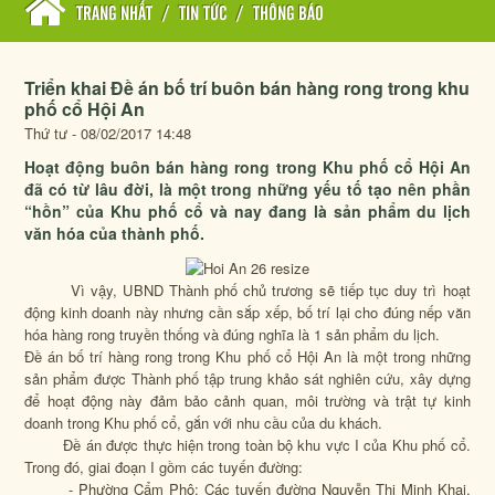
TRANG NHẤT
/
TIN TỨC
/
THÔNG BÁO
Triển khai Đề án bố trí buôn bán hàng rong trong khu
phố cổ Hội An
Thứ tư - 08/02/2017 14:48
Hoạt động buôn bán hàng rong trong Khu phố cổ Hội An
đã có từ lâu đời, là một trong những yếu tố tạo nên phần
“hồn” của Khu phố cổ và nay đang là sản phẩm du lịch
văn hóa của thành phố.
Vì vậy, UBND Thành phố chủ trương sẽ tiếp tục duy trì hoạt
động kinh doanh này nhưng cần sắp xếp, bố trí lại cho đúng nếp văn
hóa hàng rong truyền thống và đúng nghĩa là 1 sản phẩm du lịch.
Đề án bố trí hàng rong trong Khu phố cổ Hội An là một trong những
sản phẩm được Thành phố tập trung khảo sát nghiên cứu, xây dựng
để hoạt động này đảm bảo cảnh quan, môi trường và trật tự kinh
doanh trong Khu phố cổ, gắn với nhu cầu của du khách.
Đề án được thực hiện trong toàn bộ khu vực I của Khu phố cổ.
Trong đó, giai đoạn I gồm các tuyến đường:
- Phường Cẩm Phô: Các tuyến đường Nguyễn Thị Minh Khai,