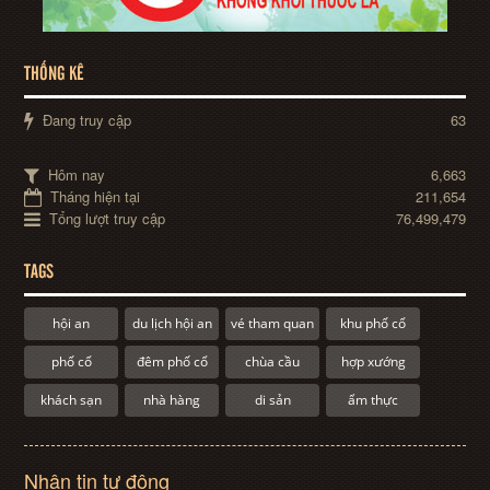
THỐNG KÊ
Đang truy cập
63
Hôm nay
6,663
Tháng hiện tại
211,654
Tổng lượt truy cập
76,499,479
TAGS
hội an
du lịch hội an
vé tham quan
khu phố cổ
phố cổ
đêm phố cổ
chùa cầu
hợp xướng
khách sạn
nhà hàng
di sản
ẩm thực
Nhận tin tự động