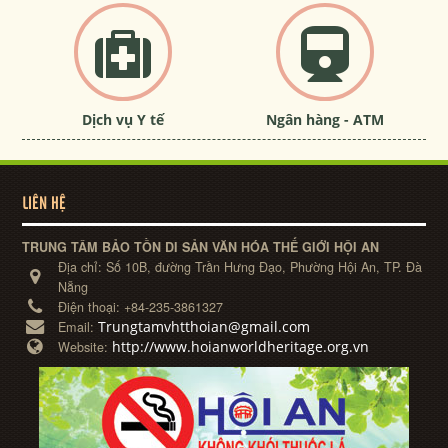
Dịch vụ Y tế
Ngân hàng - ATM
LIÊN HỆ
TRUNG TÂM BẢO TỒN DI SẢN VĂN HÓA THẾ GIỚI HỘI AN
Địa chỉ:
Số 10B, đường Trần Hưng Đạo, Phường Hội An, TP. Đà
Nẵng
Điện thoại:
+84-235-3861327
Trungtamvhtthoian@gmail.com
Email:
http://www.hoianworldheritage.org.vn
Website: