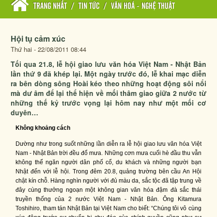
TRANG NHẤT
/
TIN TỨC
/
VĂN HOÁ - NGHỆ THUẬT
Hội tụ cảm xúc
Thứ hai - 22/08/2011 08:44
Tối qua 21.8, lễ hội giao lưu văn hóa Việt Nam - Nhật Bản
lần thứ 9 đã khép lại. Một ngày trước đó, lễ khai mạc diễn
ra bên dòng sông Hoài kéo theo những hoạt động sôi nổi
mà dư âm để lại thể hiện về mối thâm giao giữa 2 nước từ
những thế kỷ trước vọng lại hôm nay như một mối cơ
duyên…
Không khoảng cách
Dường như trong suốt những lần diễn ra lễ hội giao lưu văn hóa Việt
Nam - Nhật Bản trời đều đổ mưa. Những cơn mưa cuối hè đầu thu vẫn
không thể ngăn người dân phố cổ, du khách và những người bạn
Nhật đến với lễ hội. Trong đêm 20.8, quảng trường bên cầu An Hội
chật kín chỗ. Hàng nghìn người với đủ màu da, sắc tộc đã tập trung về
đây cùng thưởng ngoạn một không gian văn hóa đậm đà sắc thái
truyền thống của 2 nước Việt Nam - Nhật Bản. Ông Kitamura
Toshihiro, tham tán Nhật Bản tại Việt Nam cho biết: “Chúng tôi vô cùng