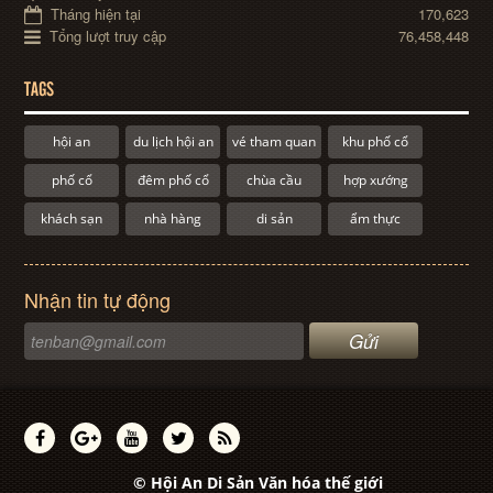
Tháng hiện tại
170,623
Tổng lượt truy cập
76,458,448
TAGS
hội an
du lịch hội an
vé tham quan
khu phố cổ
phố cổ
đêm phố cổ
chùa cầu
hợp xướng
khách sạn
nhà hàng
di sản
ẩm thực
Nhận tin tự động
© Hội An Di Sản Văn hóa thế giới