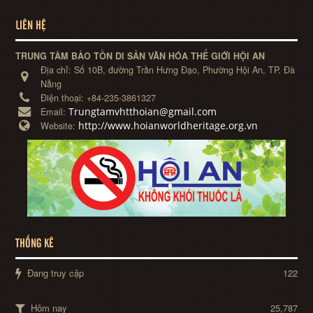
LIÊN HỆ
TRUNG TÂM BẢO TỒN DI SẢN VĂN HÓA THẾ GIỚI HỘI AN
Địa chỉ:
Số 10B, đường Trần Hưng Đạo, Phường Hội An, TP. Đà
Nẵng
Điện thoại:
+84-235-3861327
Trungtamvhtthoian@gmail.com
Email:
http://www.hoianworldheritage.org.vn
Website:
THỐNG KÊ
Đang truy cập
122
Hôm nay
25,787