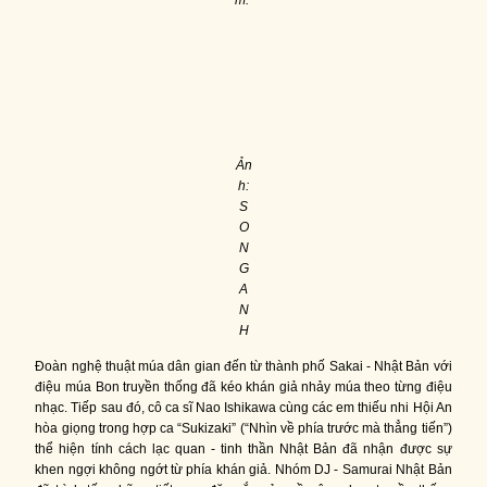
Ản
h:
S
O
N
G
A
N
H
Đoàn nghệ thuật múa dân gian đến từ thành phố Sakai - Nhật Bản với
điệu múa Bon truyền thống đã kéo khán giả nhảy múa theo từng điệu
nhạc. Tiếp sau đó, cô ca sĩ Nao Ishikawa cùng các em thiếu nhi Hội An
hòa giọng trong hợp ca “Sukizaki” (“Nhìn về phía trước mà thẳng tiến”)
thể hiện tính cách lạc quan - tinh thần Nhật Bản đã nhận được sự
khen ngợi không ngớt từ phía khán giả. Nhóm DJ - Samurai Nhật Bản