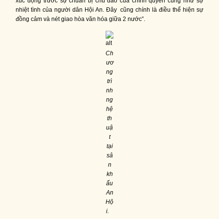
xúc động trước sự chuẩn bị chu đáo của chính quyền cũng như sự
nhiệt tình của người dân Hội An. Đây cũng chính là điều thể hiện sự
đồng cảm và nét giao hòa văn hóa giữa 2 nước”.
Ch
ươ
ng
trì
nh
ng
hệ
th
uậ
t
tại
sâ
n
kh
ấu
An
Hộ
i.