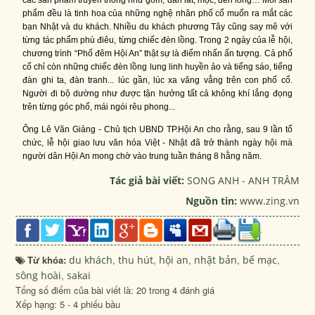
phẩm đều là tinh hoa của những nghệ nhân phố cổ muốn ra mắt các
bạn Nhật và du khách. Nhiều du khách phương Tây cũng say mê với
từng tác phẩm phù điêu, từng chiếc đèn lồng. Trong 2 ngày của lễ hội,
chương trình “Phố đêm Hội An” thật sự là điểm nhấn ấn tượng. Cả phố
cổ chỉ còn những chiếc đèn lồng lung linh huyền ảo và tiếng sáo, tiếng
đàn ghi ta, đàn tranh... lúc gần, lúc xa văng vẳng trên con phố cổ.
Người đi bộ dường như được tận hưởng tất cả không khí lắng đọng
trên từng góc phố, mái ngói rêu phong...
Ông Lê Văn Giảng - Chủ tịch UBND TP.Hội An cho rằng, sau 9 lần tổ
chức, lễ hội giao lưu văn hóa Việt - Nhật đã trở thành ngày hội mà
người dân Hội An mong chờ vào trung tuần tháng 8 hằng năm.
Tác giả bài viết:
SONG ANH - ANH TRÂM
Nguồn tin:
www.zing.vn
Từ khóa:
du khách
,
thu hút
,
hội an
,
nhật bản
,
bế mạc
,
sông hoài
,
sakai
Tổng số điểm của bài viết là: 20 trong 4 đánh giá
Xếp hạng:
5
-
4
phiếu bầu