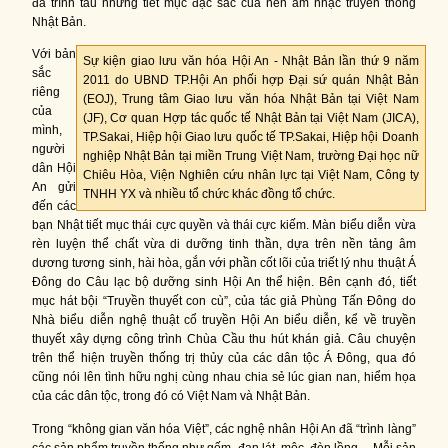
đã trình tấu những tiết mục đặc sắc của nền âm nhạc truyền thống
Nhật Bản.
Với bản
Sự kiện giao lưu văn hóa Hội An - Nhật Bản lần thứ 9 năm
sắc
2011 do UBND TP.Hội An phối hợp Đại sứ quán Nhật Bản
riêng
(EOJ), Trung tâm Giao lưu văn hóa Nhật Bản tại Việt Nam
của
(JF), Cơ quan Hợp tác quốc tế Nhật Bản tại Việt Nam (JICA),
mình,
TP.Sakai, Hiệp hội Giao lưu quốc tế TP.Sakai, Hiệp hội Doanh
người
nghiệp Nhật Bản tại miền Trung Việt Nam, trường Đại học nữ
dân Hội
Chiêu Hòa, Viện Nghiên cứu nhân lực tại Việt Nam, Công ty
An gửi
TNHH YX và nhiều tổ chức khác đồng tổ chức.
đến các
bạn Nhật tiết mục thái cực quyền và thái cực kiếm. Màn biểu diễn vừa
rèn luyện thể chất vừa di dưỡng tinh thần, dựa trên nền tảng âm
dương tương sinh, hài hòa, gắn với phần cốt lõi của triết lý nhu thuật Á
Đông do Câu lạc bộ dưỡng sinh Hội An thể hiện. Bên cạnh đó, tiết
mục hát bội “Truyền thuyết con cù”, của tác giả Phùng Tấn Đông do
Nhà biểu diễn nghệ thuật cổ truyền Hội An biểu diễn, kể về truyền
thuyết xây dựng công trình Chùa Cầu thu hút khán giả. Câu chuyện
trên thể hiện truyền thống trị thủy của các dân tộc Á Đông, qua đó
cũng nói lên tình hữu nghị cùng nhau chia sẻ lúc gian nan, hiểm họa
của các dân tộc, trong đó có Việt Nam và Nhật Bản.
Trong “không gian văn hóa Việt”, các nghệ nhân Hội An đã “trình làng”
các sản phẩm truyền thống như gốm, đan lát, mộc, đèn lồng… Mỗi sản