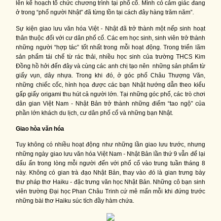
lên kế hoạch tổ chức chương trình tại phố cổ. Mình có cảm giác đang
ở trong “phố người Nhật” đã từng tồn tại cách đây hàng trăm năm”.
Sự kiện giao lưu văn hóa Việt - Nhật đã trở thành một nếp sinh hoạt
thân thuộc đối với cư dân phố cổ. Các em học sinh, sinh viên trở thành
những người “hợp tác” tốt nhất trong mỗi hoạt động. Trong triển lãm
sản phẩm tái chế từ rác thải, nhiều học sinh của trường THCS Kim
Đồng hồ hởi đến đây và cùng các anh chị tạo nên những sản phẩm từ
giấy vụn, dây nhựa. Trong khi đó, ở góc phố Châu Thượng Văn,
những chiếc cốc, hình họa được các bạn Nhật hướng dẫn theo kiểu
gấp giấy origami thu hút cả người lớn. Tại những góc phố, các trò chơi
dân gian Việt Nam - Nhật Bản trở thành những điểm “tao ngộ” của
phần lớn khách du lịch, cư dân phố cổ và những bạn Nhật.
Giao hòa văn hóa
Tuy không có nhiều hoạt động như những lần giao lưu trước, nhưng
những ngày giao lưu văn hóa Việt Nam - Nhật Bản lần thứ 9 vẫn để lại
dấu ấn trong lòng mỗi người đến với phố cổ vào trung tuần tháng 8
này. Không có gian trà đạo Nhật Bản, thay vào đó là gian trưng bày
thư pháp thơ Haiku - đặc trưng văn học Nhật Bản. Những cô bạn sinh
viên trường Đại học Phan Châu Trinh cứ mê mẩn mỗi khi đứng trước
những bài thơ Haiku súc tích đầy hàm chứa.