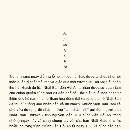
Ản
h:
MI
N
H
H
ẢI
Trong những ngày diễn ra lễ hội, nhiều hội thảo được tổ chức như hội
thảo quản lý chất thải rắn và giáo dục môi trường tại Hội An; giải pháp
thu hút khách du lịch Nhật Bản đến Hội An… nhận được sự quan tâm
của chính quyền cũng như cư dân phố cổ. Đặc biệt, buổi hòa nhạc từ
thiện ủng hộ nạn nhân bị thảm họa động đất và sóng thần ở Nhật Bản
đã thu hút đông đảo nhân dân và du khách. Khuôn viên Tam Tam cà
phê vừa đủ rộng để nhận những “tấm chân tình” gửi đến người dân
Nhật. Nari Chikako - tình nguyện viên JICA cũng đến Hội An trong
những ngày này và cùng chung tay với các bạn Nhật khác tổ chức
nhiều chương trình. “Mình đến Hội An từ ngày 18.8 và cùng các bạn