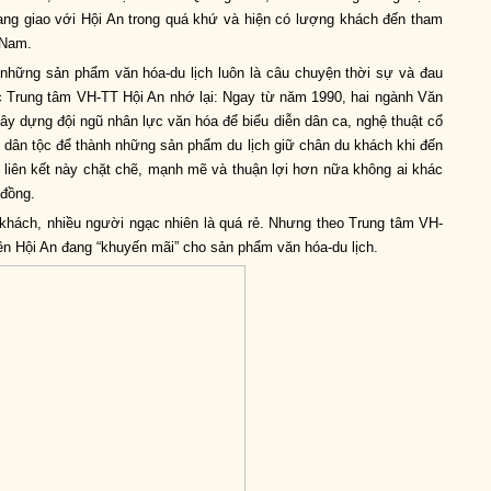
ang giao với Hội An trong quá khứ và hiện có lượng khách đến tham
 Nam.
 những sản phẩm văn hóa-du lịch luôn là câu chuyện thời sự và đau
 Trung tâm VH-TT Hội An nhớ lại: Ngay từ năm 1990, hai ngành Văn
 xây dựng đội ngũ nhân lực văn hóa để biểu diễn dân ca, nghệ thuật cổ
 dân tộc để thành những sản phẩm du lịch giữ chân du khách khi đến
 liên kết này chặt chẽ, mạnh mẽ và thuận lợi hơn nữa không ai khác
 đồng.
/khách, nhiều người ngạc nhiên là quá rẻ. Nhưng theo Trung tâm VH-
yền Hội An đang “khuyến mãi” cho sản phẩm văn hóa-du lịch.