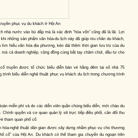
truyền phục vụ du khách ở Hội An
h nhà nước vào bù đắp mà là xác định “hòa vốn” cũng đã là lãi. Lợi
 khi những sản phẩm văn hóa-du lịch này đã giúp níu chân du khách,
ìm hiểu văn hóa địa phương, kéo dài thêm thời gian lưu trú của du
, mà cả doanh nghiệp, cộng đồng cùng bắt tay chăm chút, đầu tư cho
t cổ truyền được tổ chức biểu diễn bán vé hằng đêm tại số nhà 75
trình biểu diễn nghệ thuật phục vụ khách du lịch trong chương trình
oàn miễn phí và do các diễn viên quần chúng biểu diễn, mời chào du
. Chính quyền và cơ quan quản lý sẽ trực tiếp điều phối, cân đối thu
 vé tham quan phố cổ.
n hóa-nghệ thuật dân gian được xây dựng nhằm phục vụ cho thương
hố cổ” của Hội An. Du khách có thể tham gia chuyến du ngoạn trên