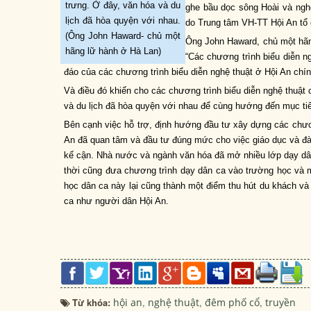
trưng. Ở đây, văn hóa và du
ghe bầu dọc sông Hoài và ngh
lịch đã hòa quyện với nhau.
do Trung tâm VH-TT Hội An tổ
(Ông John Haward- chủ một
Ông John Haward, chủ một hãng
hãng lữ hành ở Hà Lan)
“Các chương trình biểu diễn ng
đáo của các chương trình biểu diễn nghệ thuật ở Hội An chính
Và điều đó khiến cho các chương trình biểu diễn nghệ thuật
và du lịch đã hòa quyện với nhau để cùng hướng đến mục tiê
Bên cạnh việc hỗ trợ, định hướng đầu tư xây dựng các chươ
An đã quan tâm và đầu tư đúng mức cho việc giáo dục và đào
kế cận. Nhà nước và ngành văn hóa đã mở nhiều lớp dạy dân
thời cũng đưa chương trình dạy dân ca vào trường học và m
học dân ca này lại cũng thành một điểm thu hút du khách và
ca như người dân Hội An.
Từ khóa:
hội an
,
nghệ thuật
,
đêm phố cổ
,
truyền