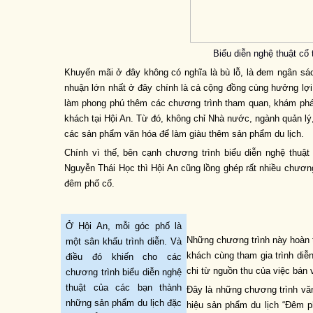
Biểu diễn nghệ thuật cổ 
Khuyến mãi ở đây không có nghĩa là bù lỗ, là đem ngân sác
nhuận lớn nhất ở đây chính là cả cộng đồng cùng hưởng lợi
làm phong phú thêm các chương trình tham quan, khám phá t
khách tại Hội An. Từ đó, không chỉ Nhà nước, ngành quản lý
các sản phẩm văn hóa để làm giàu thêm sản phẩm du lịch.
Chính vì thế, bên cạnh chương trình biểu diễn nghệ thuậ
Nguyễn Thái Học thì Hội An cũng lồng ghép rất nhiều chương 
đêm phố cổ.
Ở Hội An, mỗi góc phố là
Những chương trình này hoàn t
một sân khấu trình diễn. Và
khách cùng tham gia trình diễn
điều đó khiến cho các
chi từ nguồn thu của việc bán
chương trình biểu diễn nghệ
thuật của các bạn thành
Đây là những chương trình vă
những sản phẩm du lịch đặc
hiệu sản phẩm du lịch “Đêm p