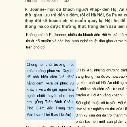
Thứ hai - 22/08/2011 11:02
R. Joanne- một du khách người Pháp- đến Hội An v
thời gian lưu trú đến 3 đêm, rồi đi Hà Nội, Sa Pa và
thay đổi kế hoạch chỉ vì muốn quay lại Hội An để
thống mà cô được thưởng thức trong đêm đầu tiên 
Không chỉ có R. Joanne, nhiều du khách đến Hội An đã mê mẩ
thuật cổ truyền và các loại hình nghệ thuật dân gian được b
trên phố cổ.
Chúng tôi chủ trương một
Ở Hội An, những chương trình
khách cũng phục vụ. Duy trì
sang trọng mà được hòa vào cu
để nhà biểu diễn “đỏ đèn”
lại đêm phố cổ Hội An những 
hằng đêm, vừa để phục vụ
là những sô diễn đầu tư quá 
khách, vừa để giữ ngọn lửa
truyền ở Hội An vắng khách.
nghề nhiệt huyết cho anh
em. (Ông Trần Đình Châu,
Đội nghệ thuật cổ truyền Hội 
Phó Giám đốc Trung tâm
đơn vị sự nghiệp có thu của U
Văn hóa - Thể thao Hội An)
định kỳ của đội đã trở thành “
phần tạo nên một sản phẩm vă