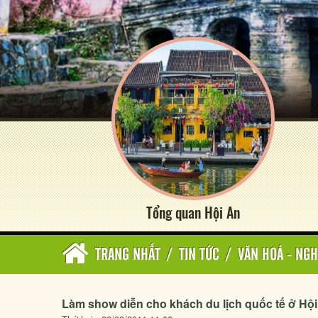
Tổng quan Hội An
TRANG NHẤT
/
TIN TỨC
/
VĂN HOÁ - NGH
Làm show diễn cho khách du lịch quốc tế ở Hội 