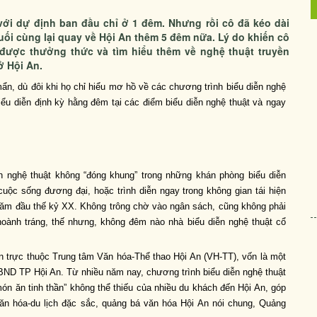
ới dự định ban đầu chỉ ở 1 đêm. Nhưng rồi cô đã kéo dài
 cuối cùng lại quay về Hội An thêm 5 đêm nữa. Lý do khiến cô
 được thưởng thức và tìm hiểu thêm về nghệ thuật truyền
ở Hội An.
n, dù đôi khi họ chỉ hiểu mơ hồ về các chương trình biểu diễn nghệ
iểu diễn định kỳ hằng đêm tại các điểm biểu diễn nghệ thuật và ngay
 nghệ thuật không “đóng khung” trong những khán phòng biểu diễn
ộc sống đương đại, hoặc trình diễn ngay trong không gian tái hiện
năm đầu thế kỷ XX. Không trông chờ vào ngân sách, cũng không phải
hoành tráng, thế nhưng, không đêm nào nhà biểu diễn nghệ thuật cổ
An trực thuộc Trung tâm Văn hóa-Thể thao Hội An (VH-TT), vốn là một
BND TP Hội An. Từ nhiều năm nay, chương trình biểu diễn nghệ thuật
món ăn tinh thần” không thể thiếu của nhiều du khách đến Hội An, góp
n hóa-du lịch đặc sắc, quảng bá văn hóa Hội An nói chung, Quảng