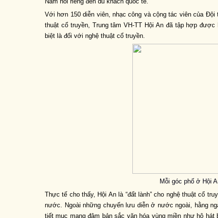
Nam nói riêng đến du khách quốc tế.
Với hơn 150 diễn viên, nhạc công và cộng tác viên của Đội 
thuật cổ truyền, Trung tâm VH-TT Hội An đã tập hợp được 
biệt là đối với nghệ thuật cổ truyền.
Mỗi góc phố ở Hội A
Thực tế cho thấy, Hội An là “đất lành” cho nghệ thuật cổ tr
nước. Ngoài những chuyến lưu diễn ở nước ngoài, hằng ngà
tiết mục mang đậm bản sắc văn hóa vùng miền như hô hát b