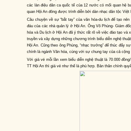
các làn điệu dân ca quốc tế của 12 nước có mối quan hệ b
quan Hội An đông được trình diễn bởi dàn nhạc dân tộc Việt
Câu chuyện về sự “bắt tay” của văn hóa-du lịch để tạo nên
đáu của các nhà quản lý ở Hội An. Ông Võ Phùng- Giám đốc
hóa và Du lịch ở Hội An đã ý thức rất rõ về việc đào tạo và
truyền và xây dựng những chương trình biểu diễn nghệ thuật
Hội An. Cũng theo ông Phùng, “nhạc trưởng” để thúc đẩy sự
chính là ngành Văn hóa, cùng với sự chung tay của cả cộng
Với giá vé mỗi lần xem biểu diễn nghệ thuật là 70.000 đồng
TT Hội An thì giá vé như thế là phù hợp. Bản thân chính qu