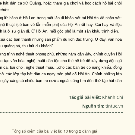
e hát dân ca xứ Quảng, hoặc tham gia chơi và học cách hô bài chòi
 chức.
 lữ hành ở Hà Lan trong một lần đi khảo sát tại Hội An đã nhận xét:
hệ thuật (có bán vé lẫn miễn phí) của Hội An rất hay. Cái hay và độc
 là ở sự giản dị. Ở Hội An, mỗi góc phố là một sân khấu trình diễn.
 của các bạn thành những sản phẩm du lịch đặc trưng. Ở đây, văn hóa
u quảng bá, thu hút du khách”.
ng trình nghệ thuật phong phú, những năm gần đây, chính quyền Hội
 tạo văn hóa, nghệ thuật dân tộc cho thế hệ trẻ để xây dựng đội ngũ
 ca, bài chòi, nghệ thuật múa,…cho các bạn trẻ có năng khiếu, đồng
ở các lớp tập hát dân ca ngay trên phố cổ Hội An. Chính những lớp
 ngày càng có nhiều bạn trẻ nước ngoài cũng tìm đến thử tập hát dân
Tác giả bài viết:
Khánh Chi
Nguồn tin:
tintuc.vn
Tổng số điểm của bài viết là: 10 trong 2 đánh giá