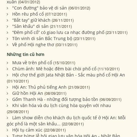
xuân
(04/01/2012)
"Con đường" bảo vệ di sản
(06/01/2012)
Hồn rêu phố cổ
(07/12/2011)
“Bắt tay” giữ khách
(26/11/2011)
"Sân khấu" di sản
(21/11/2011)
“Đêm phố cổ” có giao lưu ca nhạc đường phố
(23/11/2011)
Tôn vinh di sản Bắc Trung bộ
(23/11/2011)
Về phố Hội nghe thơ
(03/11/2011)
Những tin cũ hơn
Mưa về trên phố cổ
(15/10/2011)
Chùm ảnh: Mê hoặc đêm bài chòi phố cổ
(11/10/2011)
Hội chợ thế giới Jata Nhật Bản - Sắc màu phố cổ Hội An
(01/10/2011)
Hội An: Thủ phủ tiếng Anh
(21/09/2011)
Giữ hồn Hội An
(08/09/2011)
Gốm Thanh Hà - những đối tượng bảo tồn
(06/09/2011)
Khi văn hóa và du lịch cùng hòa quyện với nhau
(29/08/2011)
Làm show diễn cho khách du lịch quốc tế ở Hội An: Mỗi
góc phố là một sân khấu...
(22/08/2011)
Hội tụ cảm xúc
(22/08/2011)
Tưng bừng lễ hội giao lưu văn hóa Hội An - Nhật Bản