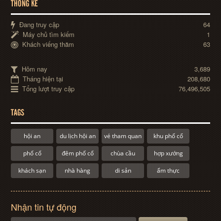
THỐNG KÊ
Đang truy cập
64
Máy chủ tìm kiếm
1
Khách viếng thăm
63
Hôm nay
3,689
Tháng hiện tại
208,680
Tổng lượt truy cập
76,496,505
TAGS
hội an
du lịch hội an
vé tham quan
khu phố cổ
phố cổ
đêm phố cổ
chùa cầu
hợp xướng
khách sạn
nhà hàng
di sản
ẩm thực
Nhận tin tự động