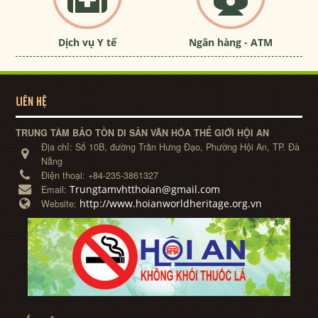
Dịch vụ Y tế
Ngân hàng - ATM
LIÊN HỆ
TRUNG TÂM BẢO TỒN DI SẢN VĂN HÓA THẾ GIỚI HỘI AN
Địa chỉ:
Số 10B, đường Trần Hưng Đạo, Phường Hội An, TP. Đà
Nẵng
Điện thoại:
+84-235-3861327
Trungtamvhtthoian@gmail.com
Email:
http://www.hoianworldheritage.org.vn
Website: