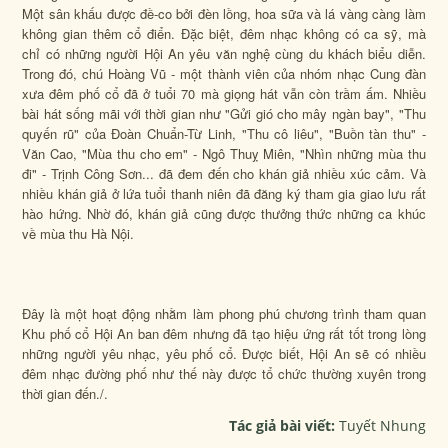
Một sân khấu được đề-co bởi đèn lồng, hoa sữa và lá vàng càng làm
không gian thêm cổ điển. Đặc biệt, đêm nhạc không có ca sỹ, mà
chỉ có những người Hội An yêu văn nghệ cùng du khách biểu diễn.
Trong đó, chú Hoàng Vũ - một thành viên của nhóm nhạc Cung đàn
xưa đêm phố cổ đã ở tuổi 70 mà giọng hát vẫn còn trầm ấm. Nhiều
bài hát sống mãi với thời gian như "
Gửi gió cho mây ngàn bay
", "
Thu
quyến rũ
" của Đoàn Chuẩn-Từ Linh, "
Thu cô liêu", "Buồn tàn thu
" -
Văn Cao, "
Mùa thu cho em
" - Ngô Thuỵ Miên, "
Nhìn những mùa thu
đi
" - Trịnh Công Sơn... đã đem đến cho khán giả nhiều xúc cảm. Và
nhiều khán giả ở lứa tuổi thanh niên đã đăng ký tham gia giao lưu rất
hào hứng. Nhờ đó, khán giả cũng được thưởng thức những ca khúc
về mùa thu Hà Nội.
Đây là một hoạt động nhằm làm phong phú chương trình tham quan
Khu phố cổ Hội An ban đêm nhưng đã tạo hiệu ứng rất tốt trong lòng
những người yêu nhạc, yêu phố cổ. Được biết, Hội An sẽ có nhiều
đêm nhạc đường phố như thế này được tổ chức thường xuyên trong
thời gian đến./.
Tác giả bài viết:
Tuyết Nhung