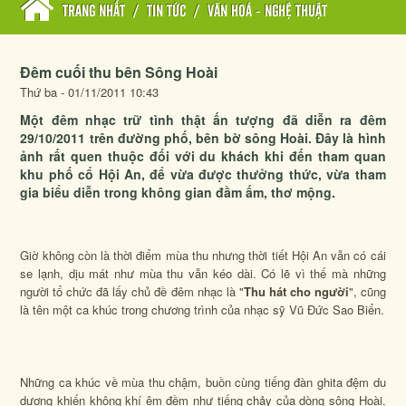
TRANG NHẤT
/
TIN TỨC
/
VĂN HOÁ - NGHỆ THUẬT
Đêm cuối thu bên Sông Hoài
Thứ ba - 01/11/2011 10:43
Một đêm nhạc trữ tình thật ấn tượng đã diễn ra đêm
29/10/2011 trên đường phố, bên bờ sông Hoài. Đây là hình
ảnh rất quen thuộc đối với du khách khi đến tham quan
khu phố cổ Hội An, để vừa được thưởng thức, vừa tham
gia biểu diễn trong không gian đầm ấm, thơ mộng.
Giờ không còn là thời điểm mùa thu nhưng thời tiết Hội An vẫn có cái
se lạnh, dịu mát như mùa thu vẫn kéo dài. Có lẽ vì thế mà những
người tổ chức đã lấy chủ đề đêm nhạc là "
Thu hát cho người
", cũng
là tên một ca khúc trong chương trình của nhạc sỹ Vũ Đức Sao Biển.
Những ca khúc về mùa thu chậm, buồn cùng tiếng đàn ghita đệm du
dương khiến không khí êm đềm như tiếng chảy của dòng sông Hoài.