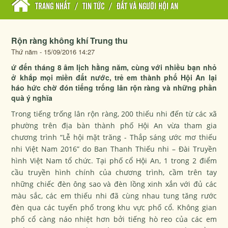
TRANG NHẤT
/
TIN TỨC
/
ĐẤT VÀ NGƯỜI HỘI AN
Rộn ràng không khí Trung thu
Thứ năm - 15/09/2016 14:27
ứ đến tháng 8 âm lịch hằng năm, cùng với nhiều bạn nhỏ
ở khắp mọi miền đất nước, trẻ em thành phố Hội An lại
háo hức chờ đón tiếng trống lân rộn ràng và những phần
quà ý nghĩa
Trong tiếng trống lân rộn ràng, 200 thiếu nhi đến từ các xã
phường trên địa bàn thành phố Hội An vừa tham gia
chương trình “Lễ hội mặt trăng - Thắp sáng ước mơ thiếu
nhi Việt Nam 2016” do Ban Thanh Thiếu nhi – Đài Truyền
hình Việt Nam tổ chức. Tại phố cổ Hội An, 1 trong 2 điểm
cầu truyền hình chính của chương trình, cầm trên tay
những chiếc đèn ông sao và đèn lồng xinh xắn với đủ các
màu sắc, các em thiếu nhi đã cùng nhau tung tăng rước
đèn qua các tuyến phố trong khu vực phố cổ. Không gian
phố cổ càng náo nhiệt hơn bởi tiếng hò reo của các em