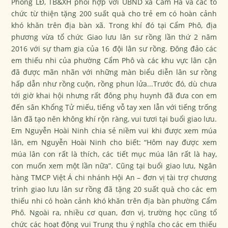
Phòng LĐ, TB&XH phối hợp với UBND xã Cẩm Hà và các tổ
chức từ thiện tặng 200 suất quà cho trẻ em có hoàn cảnh
khó khăn trên địa bàn xã. Trong khí đó tại Cẩm Phô, địa
phương vừa tổ chức Giao lưu lân sư rồng lần thứ 2 năm
2016 với sự tham gia của 16 đội lân sư rồng. Đông đảo các
em thiếu nhi của phường Cẩm Phô và các khu vực lân cận
đã được mãn nhãn với những màn biểu diễn lân sư rồng
hấp dẫn như rồng cuộn, rồng phun lửa...Trước đó, dù chưa
tới giờ khai hội nhưng rất đông phụ huynh đã đưa con em
đến sân Khổng Tử miếu, tiếng vỗ tay xen lẫn với tiếng trống
lân đã tạo nên không khí rộn ràng, vui tươi tại buổi giao lưu.
Em Nguyễn Hoài Ninh chia sẻ niềm vui khi được xem múa
lân, em Nguyễn Hoài Ninh cho biết: “Hôm nay được xem
múa lân con rất là thích, các tiết mục múa lân rất là hay,
con muốn xem một lần nữa”. Cũng tại buổi giao lưu, Ngân
hàng TMCP Việt Á chi nhánh Hội An – đơn vị tài trợ chương
trình giao lưu lân sư rồng đã tặng 20 suất quà cho các em
thiếu nhi có hoàn cảnh khó khăn trên địa bàn phường Cẩm
Phô. Ngoài ra, nhiều cơ quan, đơn vị, trường học cũng tổ
chức các hoạt động vui Trung thu ý nghĩa cho các em thiếu