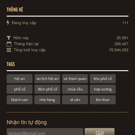
THỐNG KÊ
Đang truy cập
111
Hôm nay
25,561
Tháng hiện tại
256,427
Tổng lượt truy cập
76,544,252
TAGS
hội an
du lịch hội an
vé tham quan
khu phố cổ
phố cổ
đêm phố cổ
chùa cầu
hợp xướng
khách sạn
nhà hàng
di sản
ẩm thực
Nhận tin tự động