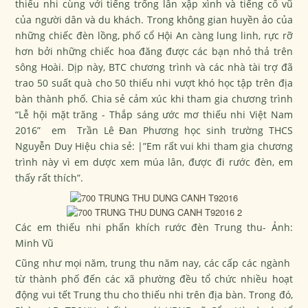
thiếu nhi cùng với tiếng trống lân xập xình và tiếng cổ vũ
của người dân và du khách. Trong không gian huyền ảo của
những chiếc đèn lồng, phố cổ Hội An càng lung linh, rực rỡ
hơn bởi những chiếc hoa đăng được các bạn nhỏ thả trên
sông Hoài. Dịp này, BTC chương trình và các nhà tài trợ đã
trao 50 suất quà cho 50 thiếu nhi vượt khó học tập trên địa
bàn thành phố. Chia sẻ cảm xúc khi tham gia chương trình
“Lễ hội mặt trăng - Thắp sáng ước mơ thiếu nhi Việt Nam
2016” em Trần Lê Đan Phương học sinh trường THCS
Nguyễn Duy Hiệu chia sẻ: |”Em rất vui khi tham gia chương
trình này vì em dược xem múa lân, được đi rước đèn, em
thấy rất thích”.
Các em thiếu nhi phấn khích rước đèn Trung thu- Ảnh:
Minh Vũ
Cũng như mọi năm, trung thu năm nay, các cấp các ngành
từ thành phố đến các xã phường đều tổ chức nhiều hoạt
động vui tết Trung thu cho thiếu nhi trên địa bàn. Trong đó,