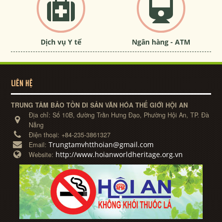
Dịch vụ Y tế
Ngân hàng - ATM
LIÊN HỆ
TRUNG TÂM BẢO TỒN DI SẢN VĂN HÓA THẾ GIỚI HỘI AN
Địa chỉ:
Số 10B, đường Trần Hưng Đạo, Phường Hội An, TP. Đà
Nẵng
Điện thoại:
+84-235-3861327
Trungtamvhtthoian@gmail.com
Email:
http://www.hoianworldheritage.org.vn
Website: