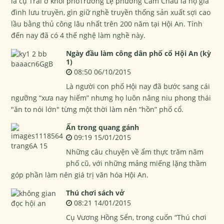
là cụ Trái ở khối phốTrường Lệ phường Cẩm Châu là hộ gia
đình lưu truyền, gìn giữ nghề truyền thống sản xuất sợi cao
lầu bằng thủ công lâu nhất trên 200 năm tại Hội An. Tính
đến nay đã có 4 thế nghệ làm nghề này.
Ngày đầu làm công dân phố cổ Hội An (kỳ
1)
08:50 06/10/2015
Là người con phố Hội nay đã bước sang cái
ngưỡng “xưa nay hiếm” nhưng họ luôn nâng niu phong thái
"ăn to nói lớn" từng một thời làm nên “hồn” phố cổ.
Ẩn trong quang gánh
09:19 15/01/2015
Những câu chuyện về ẩm thực trăm năm
phố cũ, với những mảng miếng lặng thầm
góp phần làm nên giá trị văn hóa Hội An.
Thú chơi sách vở
08:21 14/01/2015
Cụ Vương Hồng Sển, trong cuốn “Thú chơi