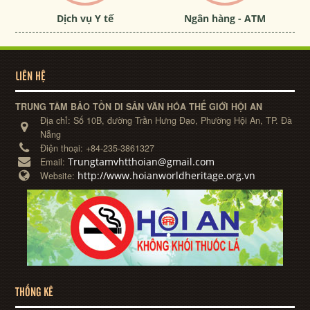
Dịch vụ Y tế
Ngân hàng - ATM
LIÊN HỆ
TRUNG TÂM BẢO TỒN DI SẢN VĂN HÓA THẾ GIỚI HỘI AN
Địa chỉ:
Số 10B, đường Trần Hưng Đạo, Phường Hội An, TP. Đà
Nẵng
Điện thoại:
+84-235-3861327
Trungtamvhtthoian@gmail.com
Email:
http://www.hoianworldheritage.org.vn
Website:
THỐNG KÊ