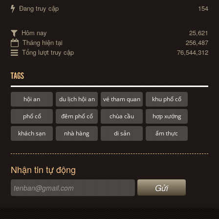
Đang truy cập
154
Hôm nay
25,621
Tháng hiện tại
256,487
Tổng lượt truy cập
76,544,312
TAGS
hội an
du lịch hội an
vé tham quan
khu phố cổ
phố cổ
đêm phố cổ
chùa cầu
hợp xướng
khách sạn
nhà hàng
di sản
ẩm thực
Nhận tin tự động