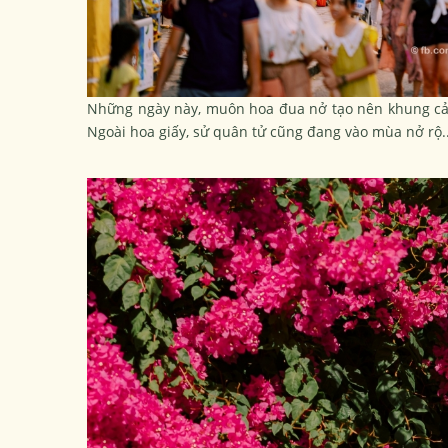
Những ngày này, muôn hoa đua nở tạo nên khung cả
Ngoài hoa giấy, sử quân tử cũng đang vào mùa nở rộ..