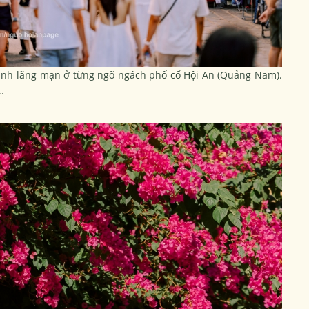
nh lãng mạn ở từng ngõ ngách phố cổ Hội An (Quảng Nam).
.