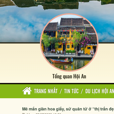
Tổng quan Hội An
TRANG NHẤT
/
TIN TỨC
/
DU LỊCH HỘI A
Mê mẩn giàn hoa giấy, sử quân tử ở “thị trấn đẹ