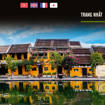
i An
TRANG NHẤT