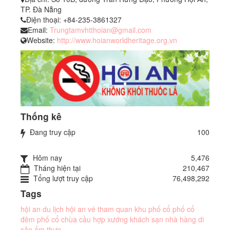
TP. Đà Nẵng
Điện thoại:
+84-235-3861327
Email:
Trungtamvhtthoian@gmail.com
Website:
http://www.hoianworldheritage.org.vn
Thống kê
Đang truy cập
100
Hôm nay
5,476
Tháng hiện tại
210,467
Tổng lượt truy cập
76,498,292
Tags
hội an
du lịch hội an
vé tham quan
khu phố cổ
phố cổ
đêm phố cổ
chùa cầu
hợp xướng
khách sạn
nhà hàng
di
sản
ẩm thực