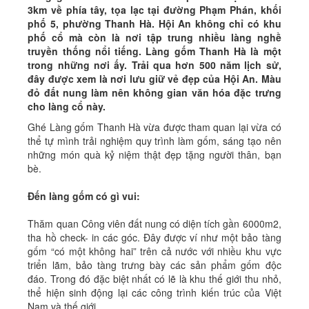
3km về phía tây, tọa lạc tại đường Phạm Phán, khối
phố 5, phường Thanh Hà. Hội An không chỉ có khu
phố cổ mà còn là nơi tập trung nhiều làng nghề
truyền thống nổi tiếng. Làng gốm Thanh Hà là một
trong những nơi ấy. Trải qua hơn 500 năm lịch sử,
đây được xem là nơi lưu giữ vẻ đẹp của Hội An. Màu
đỏ đất nung làm nên không gian văn hóa đặc trưng
cho làng cổ này.
Ghé Làng gốm Thanh Hà vừa được tham quan lại vừa có
thể tự mình trải nghiệm quy trình làm gốm, sáng tạo nên
những món quà kỷ niệm thật đẹp tặng người thân, bạn
bè.
Đến làng gốm có gì vui:
Thăm quan Công viên đất nung có diện tích gần 6000m2,
tha hồ check- in các góc. Đây được ví như một bảo tàng
gốm “có một không hai” trên cả nước với nhiều khu vực
triển lãm, bảo tàng trưng bày các sản phẩm gốm độc
đáo. Trong đó đặc biệt nhất có lẽ là khu thế giới thu nhỏ,
thể hiện sinh động lại các công trình kiến trúc của Việt
Nam và thế giới.