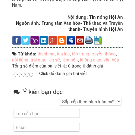
Nam.
Nội dung: Tin nóng Hội An
Nguồn ảnh:
Trung tâm Văn hóa- Thể thao và Truyền
thanh- Truyền hình Hội An
Từ khóa:
thanh hà
,
tọa lạc
,
tập trung
,
truyền thống
,
nổi tiếng
,
trải qua
,
lịch sử
,
làm nên
,
không gian
,
văn hóa
Tổng số điểm của bài viết là: 0 trong 0 đánh giá
Click để đánh giá bài viết
Ý kiến bạn đọc