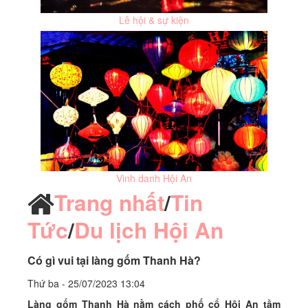
Lễ hội & sự kiện
Vinh danh Hội An
Trang nhất
/
Tin
Tức
/
Du lịch Hội An
Có gì vui tại làng gốm Thanh Hà?
Thứ ba - 25/07/2023 13:04
Làng gốm Thanh Hà nằm cách phố cổ Hội An tầm