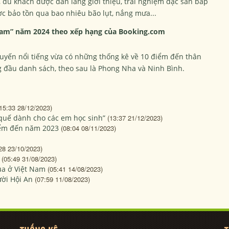
 du khách được dân làng giới thiệu, trải nghiệm đặc sản bắp
 bảo tồn qua bao nhiêu bão lụt, nắng mưa...
 Nam” năm 2024 theo xếp hạng của Booking.com
tuyến nổi tiếng vừa có những thống kê về 10 điểm đến thân
g đầu danh sách, theo sau là Phong Nha và Ninh Bình.
15:33 28/12/2023)
 quế dành cho các em học sinh”
(13:37 21/12/2023)
điểm đến năm 2023
(08:04 08/11/2023)
28 23/10/2023)
(05:49 31/08/2023)
ua ở Việt Nam
(05:41 14/08/2023)
ời Hội An
(07:59 11/08/2023)