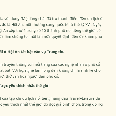
pia với dòng:"Một làng chài đã trở thành điểm đến du lịch ở
đó là Hội An, một thương cảng quốc tế từ thế kỷ XVI. Ngày
ội An xếp thứ 4 trong sô 10 thành phố nổi tiếng thế giới có
 đã làm chúng tôi một lần nữa quyết định đến để khám phá
i ở Hội An tất bật vào vụ Trung thu
n truyền thống vốn nổi tiếng của các nghệ nhân ở phố cổ
t bật. Với họ, nghề làm lồng đèn không chỉ là sinh kế cho
hơi thở văn hóa người dân phố cổ.
ược yêu thích nhất thế giới
 của tạp chí du lịch nổi tiếng hàng đầu Travel+Leisure đã
yêu thích nhất thế giới do độc giả bình chọn, trong đó Hội