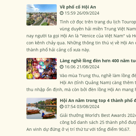
Về phố cổ Hội An
15:59 26/09/2024
Tình cờ đọc trên trang du lịch Touro
vùng duyên hải miền Trung Việt Nam, 
nay người ta gọi Hội An là "Venice của Việt Nam" và H
con kênh chảy qua. Những thông tin thú vị về Hội An
thành phố hải cảng cổ xưa này.
Làng nghề lồng đèn hơn 400 năm tuổ
16:06 21/08/2024
Vào mùa Trung thu, nghề làm lồng đè
Hội An (tỉnh Quảng Nam) càng thêm tấ
thu nhập ổn định, mà còn bởi đèn lồng Hội An mang 
Hội An nằm trong top 4 thành phố đ
07:54 03/08/2024
Giải thưởng World’s Best Awards 2024
công bố danh sách 25 thành phố được 
An vinh dự đứng ở vị trí thứ tư với tổng điểm 90,67.