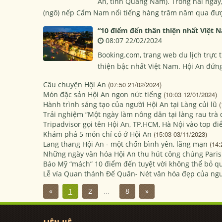
An, tỉnh Quảng Nam). Trong hai ngày,
(ngô) nếp Cẩm Nam nổi tiếng hàng trăm năm qua được
“10 điểm đến thân thiện nhất Việt
08:07 22/02/2024
Booking.com, trang web du lịch trực 
thiện bậc nhất Việt Nam. Hội An đứn
Câu chuyện Hội An
(07:50 21/02/2024)
Món đặc sản Hội An ngon nức tiếng
(10:03 12/01/2024)
Hành trình sáng tạo của người Hội An tại Làng củi lũ
(
Trải nghiệm “Một ngày làm nông dân tại làng rau trà
Tripadvisor gọi tên Hội An, TP.HCM, Hà Nội vào top 
Khám phá 5 món chỉ có ở Hội An
(15:03 03/11/2023)
Lang thang Hội An - một chốn bình yên, lãng mạn
(14:
Những ngày văn hóa Hội An thu hút công chúng Paris
Báo Mỹ “mách” 10 điểm đến tuyệt vời không thể bỏ q
Lễ vía Quan thánh Đế Quân- Nét văn hóa đẹp của ngư
«
1
2
...
8
»