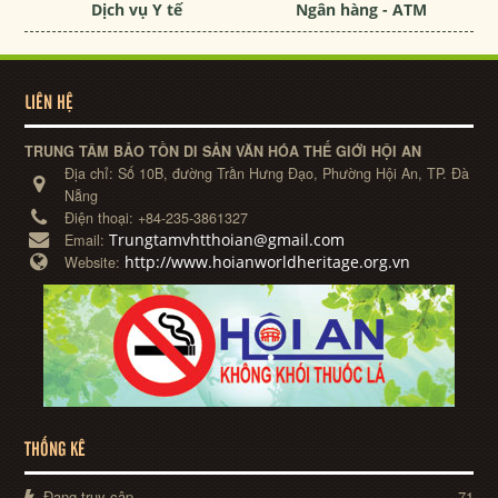
Dịch vụ Y tế
Ngân hàng - ATM
LIÊN HỆ
TRUNG TÂM BẢO TỒN DI SẢN VĂN HÓA THẾ GIỚI HỘI AN
Địa chỉ:
Số 10B, đường Trần Hưng Đạo, Phường Hội An, TP. Đà
Nẵng
Điện thoại:
+84-235-3861327
Trungtamvhtthoian@gmail.com
Email:
http://www.hoianworldheritage.org.vn
Website:
THỐNG KÊ
Đang truy cập
71