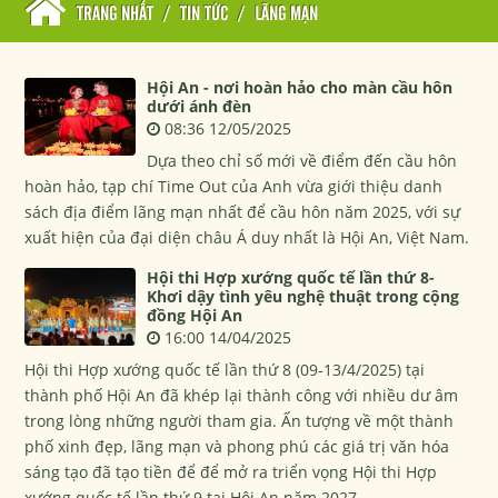
TRANG NHẤT
/
TIN TỨC
/
LÃNG MẠN
Hội An - nơi hoàn hảo cho màn cầu hôn
dưới ánh đèn
08:36 12/05/2025
Dựa theo chỉ số mới về điểm đến cầu hôn
hoàn hảo, tạp chí Time Out của Anh vừa giới thiệu danh
sách địa điểm lãng mạn nhất để cầu hôn năm 2025, với sự
xuất hiện của đại diện châu Á duy nhất là Hội An, Việt Nam.
Hội thi Hợp xướng quốc tế lần thứ 8-
Khơi dậy tình yêu nghệ thuật trong cộng
đồng Hội An
16:00 14/04/2025
Hội thi Hợp xướng quốc tế lần thứ 8 (09-13/4/2025) tại
thành phố Hội An đã khép lại thành công với nhiều dư âm
trong lòng những người tham gia. Ấn tượng về một thành
phố xinh đẹp, lãng mạn và phong phú các giá trị văn hóa
sáng tạo đã tạo tiền để để mở ra triển vọng Hội thi Hợp
xướng quốc tế lần thứ 9 tại Hội An năm 2027.