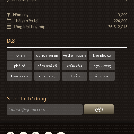
Hôm nay
19,399
Tháng hiện tại
224,390
Tổng lượt truy cập
76,512,215
TAGS
hội an
du lịch hội an
vé tham quan
khu phố cổ
phố cổ
đêm phố cổ
chùa cầu
hợp xướng
khách sạn
nhà hàng
di sản
ẩm thực
Nhận tin tự động