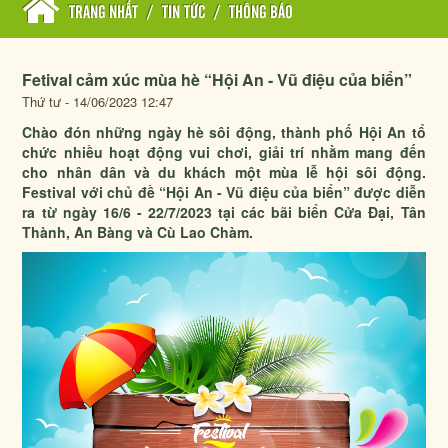
TRANG NHẤT
/
TIN TỨC
/
THÔNG BÁO
Fetival cảm xúc mùa hè “Hội An - Vũ điệu của biển”
Thứ tư - 14/06/2023 12:47
Chào đón những ngày hè sôi động, thành phố Hội An tổ
chức nhiều hoạt động vui chơi, giải trí nhằm mang đến
cho nhân dân và du khách một mùa lễ hội sôi động.
Festival với chủ đề “Hội An - Vũ điệu của biển” được diễn
ra từ ngày 16/6 - 22/7/2023 tại các bãi biển Cửa Đại, Tân
Thành, An Bàng và Cù Lao Chàm.