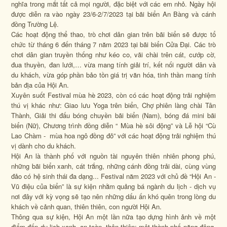
nghĩa trong mắt tất cả mọi người, đặc biệt với các em nhỏ. Ngày hội
được diễn ra vào ngày 23/6-2/7/2023 tại bãi biển An Bàng và cánh
đồng Trường Lệ.
Các hoạt động thể thao, trò chơi dân gian trên bãi biển sẽ được tổ
chức từ tháng 6 đến tháng 7 năm 2023 tại bãi biển Cửa Đại. Các trò
chơi dân gian truyền thống như kéo co, vãi chài trên cát, cướp cờ,
đua thuyền, đan lưới,… vừa mang tính giải trí, kết nối người dân và
du khách, vừa góp phần bảo tồn giá trị văn hóa, tinh thần mang tính
bản địa của Hội An.
Xuyên suốt Festival mùa hè 2023, còn có các hoạt động trải nghiệm
thú vị khác như: Giao lưu Yoga trên biển, Chợ phiên làng chài Tân
Thành, Giải thi đấu bóng chuyền bãi biển (Nam), bóng đá mini bãi
biển (Nữ), Chương trình đồng diễn “ Mùa hè sôi động” và Lễ hội “Cù
Lao Chàm - mùa hoa ngô đồng đỏ” với các hoạt động trải nghiệm thú
vị dành cho du khách.
Hội An là thành phố với nguồn tài nguyên thiên nhiên phong phú,
những bãi biển xanh, cát trắng, những cánh đồng trải dài, cùng vùng
đảo có hệ sinh thái đa dạng... Festival năm 2023 với chủ đề “Hội An -
Vũ điệu của biển” là sự kiện nhằm quảng bá ngành du lịch - dịch vụ
nơi đây với kỳ vọng sẽ tạo nên những dấu ấn khó quên trong lòng du
khách về cảnh quan, thiên thiên, con người Hội An.
Thông qua sự kiện, Hội An một lần nữa tạo dựng hình ảnh về một
điểm đến du lịch xanh, an toàn, thân thiện; một thành phố năng động,