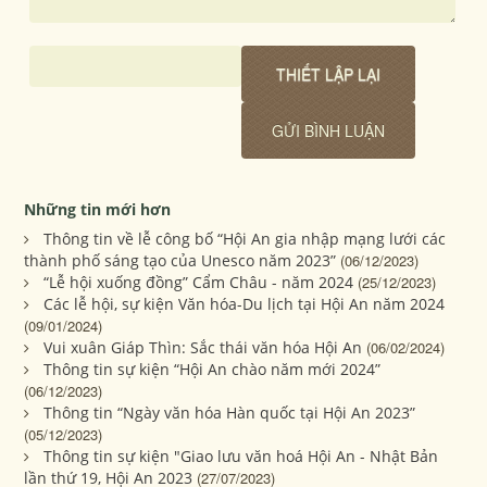
Những tin mới hơn
Thông tin về lễ công bố “Hội An gia nhập mạng lưới các
thành phố sáng tạo của Unesco năm 2023”
(06/12/2023)
“Lễ hội xuống đồng” Cẩm Châu - năm 2024
(25/12/2023)
Các lễ hội, sự kiện Văn hóa-Du lịch tại Hội An năm 2024
(09/01/2024)
Vui xuân Giáp Thìn: Sắc thái văn hóa Hội An
(06/02/2024)
Thông tin sự kiện “Hội An chào năm mới 2024”
(06/12/2023)
Thông tin “Ngày văn hóa Hàn quốc tại Hội An 2023”
(05/12/2023)
Thông tin sự kiện "Giao lưu văn hoá Hội An - Nhật Bản
lần thứ 19, Hội An 2023
(27/07/2023)