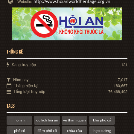
http://www.hoianworldheritage.org.vn
Website:
THỐNG KÊ
Đang truy cập
121
Hôm nay
7,017
Tháng hiện tại
180,667
Tổng lượt truy cập
76,468,492
TAGS
hội an
du lịch hội an
vé tham quan
khu phố cổ
phố cổ
đêm phố cổ
chùa cầu
hợp xướng