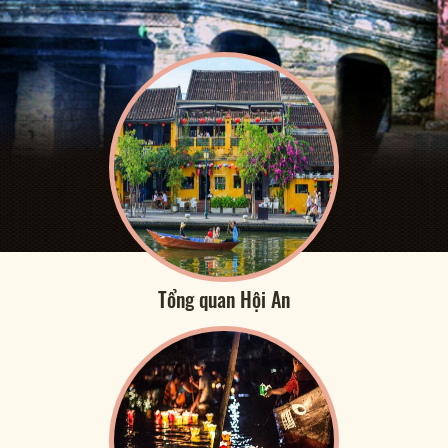
Tổng quan Hội An