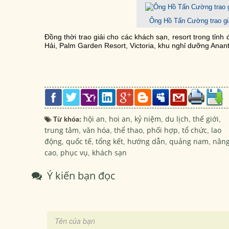
Ông Hồ Tấn Cường trao gi
Đồng thời trao giải cho các khách sạn, resort trong tỉ
Hải, Palm Garden Resort, Victoria, khu nghỉ dưỡng Anan
Từ khóa:
hội an
,
hoi an
,
kỷ niệm
,
du lịch
,
thế giới
,
trung tâm
,
văn hóa
,
thể thao
,
phối hợp
,
tổ chức
,
lao
động
,
quốc tế
,
tổng kết
,
hướng dẫn
,
quảng nam
,
nân
cao
,
phục vụ
,
khách sạn
Ý kiến bạn đọc