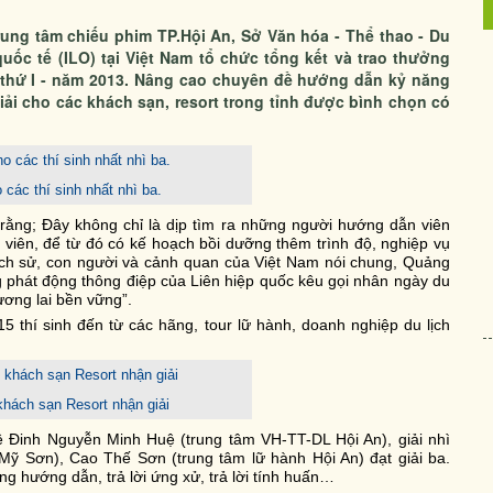
 trung tâm chiếu phim TP.Hội An, Sở Văn hóa - Thể thao - Du
ốc tế (ILO) tại Việt Nam tổ chức tổng kết và trao thưởng
n thứ I - năm 2013. Nâng cao chuyên đề hướng dẫn kỷ năng
giải cho các khách sạn, resort trong tỉnh được bình chọn có
 các thí sinh nhất nhì ba.
ng; Đây không chỉ là dịp tìm ra những người hướng dẫn viên
 viên, để từ đó có kế hoạch bồi dưỡng thêm trình độ, nghiệp vụ
 lịch sử, con người và cảnh quan của Việt Nam nói chung, Quảng
 phát động thông điệp của Liên hiệp quốc kêu gọi nhân ngày du
tương lai bền vững”.
 15 thí sinh đến từ các hãng, tour lữ hành, doanh nghiệp du lịch
khách sạn Resort nhận giải
về Đinh Nguyễn Minh Huệ (trung tâm VH-TT-DL Hội An), giải nhì
 Mỹ Sơn), Cao Thế Sơn (trung tâm lữ hành Hội An) đạt giải ba.
ăng hướng dẫn, trả lời ứng xử, trả lời tính huấn…