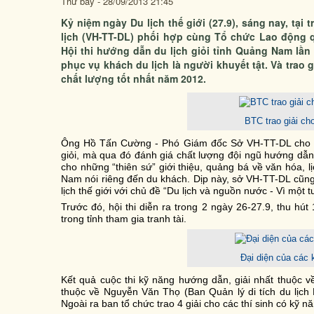
Thứ bảy - 28/09/2013 21:45
Kỷ niệm ngày Du lịch thế giới (27.9), sáng nay, tại
lịch (VH-TT-DL) phối hợp cùng Tổ chức Lao động qu
Hội thi hướng dẫn du lịch giỏi tỉnh Quảng Nam lầ
phục vụ khách du lịch là người khuyết tật. Và trao 
chất lượng tốt nhất năm 2012.
BTC trao giải cho
Ông Hồ Tấn Cường - Phó Giám đốc Sở VH-TT-DL cho rằ
giỏi, mà qua đó đánh giá chất lượng đội ngũ hướng dẫn
cho những “thiên sứ” giới thiệu, quảng bá về văn hóa,
Nam nói riêng đến du khách. Dịp này, sở VH-TT-DL cũng
lịch thế giới với chủ đề “Du lịch và nguồn nước - Vì một 
Trước đó, hội thi diễn ra trong 2 ngày 26-27.9, thu hút
trong tỉnh tham gia tranh tài.
Đại diện của các 
Kết quả cuộc thi kỹ năng hướng dẫn, giải nhất thuộc 
thuộc về Nguyễn Văn Thọ (Ban Quản lý di tích du lịch
Ngoài ra ban tổ chức trao 4 giải cho các thí sinh có kỹ n