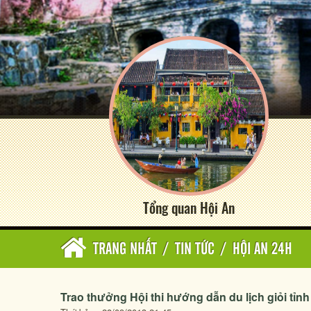
Tổng quan Hội An
TRANG NHẤT
/
TIN TỨC
/
HỘI AN 24H
Trao thưởng Hội thi hướng dẫn du lịch giỏi tỉn