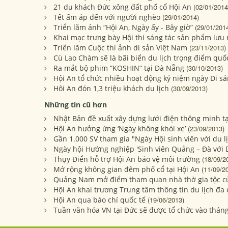
21 du khách Đức xông đất phố cổ Hội An
(02/01/2014
Tết ấm áp đến với người nghèo
(29/01/2014)
Triển lãm ảnh “Hội An, Ngày ấy - Bây giờ”
(29/01/201
Khai mạc trưng bày Hội thi sáng tác sản phẩm lưu n
Triển lãm Cuộc thi ảnh di sản Việt Nam
(23/11/2013)
Cù Lao Chàm sẽ là bãi biển du lịch trọng điểm quố
Ra mắt bộ phim “KOSHIN” tại Đà Nẵng
(30/10/2013)
Hội An tổ chức nhiều hoạt động kỷ niệm ngày Di 
Hôi An đón 1,3 triệu khách du lịch
(30/09/2013)
Những tin cũ hơn
Nhật Bản đề xuất xây dựng lưới điện thông minh tạ
Hội An hưởng ứng ‘Ngày không khói xe’
(23/09/2013)
Gần 1.000 SV tham gia "Ngày Hội sinh viên với du l
Ngày hội Hướng nghiệp 'Sinh viên Quảng – Đà với D
Thụy Điển hỗ trợ Hội An bảo vệ môi trường
(18/09/2
Mở rộng không gian đêm phố cổ tại Hội An
(11/09/2
Quảng Nam mở điểm tham quan nhà thờ gia tộc c
Hội An khai trương Trung tâm thông tin du lịch đa
Hội An qua báo chí quốc tế
(19/06/2013)
Tuần văn hóa VN tại Đức sẽ được tổ chức vào tháng