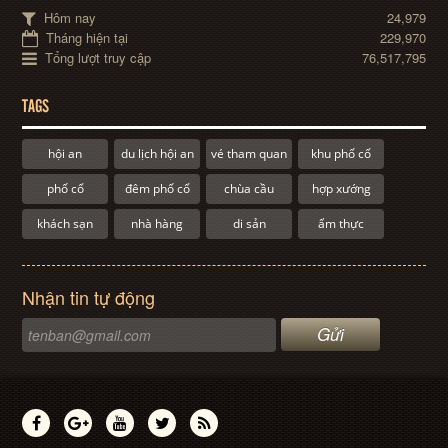
Hôm nay
24,979
Tháng hiện tại
229,970
Tổng lượt truy cập
76,517,795
TAGS
hội an
du lịch hội an
vé tham quan
khu phố cổ
phố cổ
đêm phố cổ
chùa cầu
hợp xướng
khách sạn
nhà hàng
di sản
ẩm thực
Nhận tin tự động