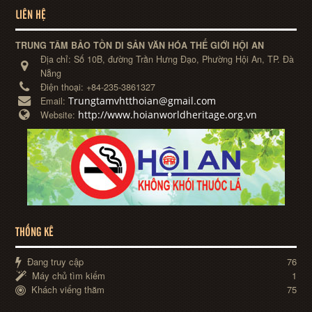
LIÊN HỆ
TRUNG TÂM BẢO TỒN DI SẢN VĂN HÓA THẾ GIỚI HỘI AN
Địa chỉ:
Số 10B, đường Trần Hưng Đạo, Phường Hội An, TP. Đà
Nẵng
Điện thoại:
+84-235-3861327
Trungtamvhtthoian@gmail.com
Email:
http://www.hoianworldheritage.org.vn
Website:
THỐNG KÊ
Đang truy cập
76
Máy chủ tìm kiếm
1
Khách viếng thăm
75