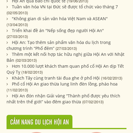
Hội An qua báo chí quốc tế
(19/06/2013)
Tuần văn hóa VN tại Đức sẽ được tổ chức vào tháng 7
(02/05/2013)
"Không gian di sản văn hóa Việt Nam và ASEAN"
(13/04/2013)
Triển khai đề án "Nếp sống đẹp người Hội An"
(27/03/2013)
Hội An: Tạo thêm sản phẩm văn hóa du lịch trong
chương trình “Phố đêm”
(27/03/2013)
Thêm một kết nối hợp tác hữu nghị giữa Hội An với Nhật
Bản
(02/03/2013)
Hơn 10.000 lượt khách tham quan phố cổ Hội An dịp Tết
Quý Tỵ
(18/02/2013)
Khách Tây cùng tranh tài đua ghe ở phố Hội
(16/02/2013)
Phố cổ Hội An giao thừa lung linh đèn lồng, pháo hoa
(11/02/2013)
Hội An đón nhận Giải vàng “Thành phố được yêu thích
nhất trên thế giới” vào đêm giao thừa
(07/02/2013)
CẨM NANG DU LỊCH HỘI AN