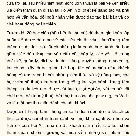
cửa trở lại, sau nhiều năm hoạt động đơn thuần là bán vé đến nhiều
Với thiết kế sáng tạo và phù
địa điểm tham quan di sản tại Hội An.
hợp về văn hóa, đội ngũ nhân viên được đào tạo bài bản và cơ
chế hoạt động hoàn thiện.
Tr
ước đó,
20 học viên (hầu hết là phụ nữ) đã tham gia khóa tập
huấn để được đào tạo về các tiêu chuẩn vận hành
Trung tâm
thông tin du lịch
với tất cả những khía cạnh thực hành tốt, bao
gồm việc đáp ứng các yêu cầu về pháp lý, các yếu tố trong
thiết kế, quản lý, dịch vụ khách hàng, truyền thông, marketing,
tài chính, xây dựng quan hệ hợp tác và nghiên cứu khách
hàng. Được trang bị với những kiến thức và kỹ năng mới, các
học viên sẽ thuận lợi hơn trong công tác vận hành
Trung tâm
thông tin du lịch
mới được cải tạo lại tại Hội An, với cơ sở vật
chất mới, bài trí mỹ thuật bởi thợ thủ công địa phương, có Wi-Fi
và là một nơi thư giãn dành cho du khách
.
Được biết Trung tâm Thông tin sẽ là điểm đến để du khách có
thể có được cái nhìn toàn cảnh về mọi khía cạnh văn hóa và
lịch sử của Hội An, qua đó du khách cân nhắc các lựa chọn
tham quan, chiêm ngưỡng và mua sắm những sản phẩm thủ