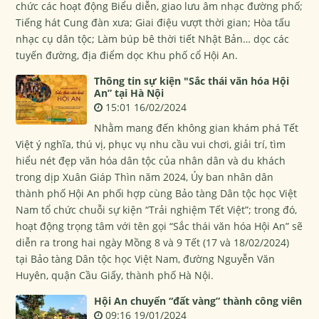
chức các hoạt động Biểu diễn, giao lưu âm nhạc đường phố;
Tiếng hát Cung đàn xưa; Giai điệu vượt thời gian; Hòa tấu
nhạc cụ dân tộc; Làm búp bê thời tiết Nhật Bản… dọc các
tuyến đường, địa điểm dọc Khu phố cổ Hội An.
Thông tin sự kiện "Sắc thái văn hóa Hội
An” tại Hà Nội
15:01 16/02/2024
Nhằm mang đến không gian khám phá Tết
Việt ý nghĩa, thú vị, phục vụ nhu cầu vui chơi, giải trí, tìm
hiểu nét đẹp văn hóa dân tộc của nhân dân và du khách
trong dịp Xuân Giáp Thìn năm 2024, Ủy ban nhân dân
thành phố Hội An phối hợp cùng Bảo tàng Dân tộc học Việt
Nam tổ chức chuỗi sự kiện “Trải nghiệm Tết Việt”; trong đó,
hoạt động trọng tâm với tên gọi “Sắc thái văn hóa Hội An” sẽ
diễn ra trong hai ngày Mồng 8 và 9 Tết (17 và 18/02/2024)
tại Bảo tàng Dân tộc học Việt Nam, đường Nguyễn Văn
Huyên, quận Cầu Giấy, thành phố Hà Nội.
Hội An chuyển “đất vàng” thành công viên
09:16 19/01/2024