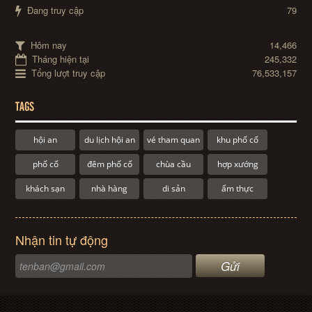
Đang truy cập
79
Hôm nay
14,466
Tháng hiện tại
245,332
Tổng lượt truy cập
76,533,157
TAGS
hội an
du lịch hội an
vé tham quan
khu phố cổ
phố cổ
đêm phố cổ
chùa cầu
hợp xướng
khách sạn
nhà hàng
di sản
ẩm thực
Nhận tin tự động