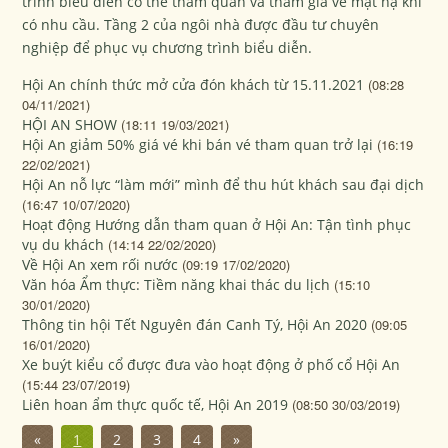
trình biểu diễn có thể tham quan và tham gia vẽ mặt nạ khi
có nhu cầu. Tầng 2 của ngôi nhà được đầu tư chuyên
nghiệp để phục vụ chương trình biểu diễn.
Hội An chính thức mở cửa đón khách từ 15.11.2021
(08:28
04/11/2021)
HỘI AN SHOW
(18:11 19/03/2021)
Hội An giảm 50% giá vé khi bán vé tham quan trở lại
(16:19
22/02/2021)
Hội An nỗ lực “làm mới” mình để thu hút khách sau đại dịch
(16:47 10/07/2020)
Hoạt động Hướng dẫn tham quan ở Hội An: Tận tình phục
vụ du khách
(14:14 22/02/2020)
Về Hội An xem rối nước
(09:19 17/02/2020)
Văn hóa Ẩm thực: Tiềm năng khai thác du lịch
(15:10
30/01/2020)
Thông tin hội Tết Nguyên đán Canh Tý, Hội An 2020
(09:05
16/01/2020)
Xe buýt kiểu cổ được đưa vào hoạt động ở phố cổ Hội An
(15:44 23/07/2019)
Liên hoan ẩm thực quốc tế, Hội An 2019
(08:50 30/03/2019)
«
1
2
3
4
»