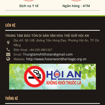
Dịch vụ Y tế
Ngân hàng - ATM
LIÊN HỆ
TRUNG TÂM BẢO TỒN DI SẢN VĂN HÓA THẾ GIỚI HỘI AN
Địa chỉ:
Số 10B, đường Trần Hưng Đạo, Phường Hội An, TP. Đà
Nẵng
Điện thoại:
+84-235-3861327
Trungtamvhtthoian@gmail.com
Email:
http://www.hoianworldheritage.org.vn
Website:
THỐNG KÊ