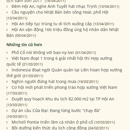
lịch Sầm Sơn 2011”
(14/04/2011)
Đêm Hội An, nghe Ánh Tuyết hát nhạc Trịnh
(13/04/2011)
Cầu nguyện cho Nhật Bản bên sông Hoài, phố Hội
(13/04/2011)
Hội An tiếp tục trùng tu di tích xuống cấp
(13/04/2011)
Hội An vận động 166 triệu đồng ủng hộ nhân dân Nhật
Bản
(05/04/2011)
Những tin cũ hơn
Phố Cổ nói không với bao ny-lon
(01/04/2011)
Việt Nam đoạt 1 trong 6 giải nhất hội thi Hợp xướng
quốc tế
(21/03/2011)
Indonesia đoạt ngôi Quán quân tại Liên hoan hợp xướng
thế giới
(21/03/2011)
Nghìn người đứng hát trong mưa
(19/03/2011)
Cơ hội mới phát triển phong trào hợp xướng Việt Nam
(17/03/2011)
Duyệt quy hoạch khu du lịch 82.000 m2 tại TP Hội An
(13/03/2011)
Dự án cầu Cửa Đại: Đang từng bước “chạy đà”
(10/03/2011)
Michell Pontie triển lãm cá nhân ở phố cổ
(10/03/2011)
Bồi dưỡng kiến thức du lịch cộng đồng
(24/02/2011)