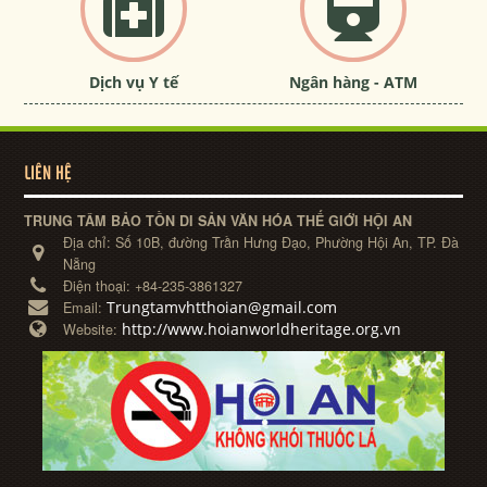
Dịch vụ Y tế
Ngân hàng - ATM
LIÊN HỆ
TRUNG TÂM BẢO TỒN DI SẢN VĂN HÓA THẾ GIỚI HỘI AN
Địa chỉ:
Số 10B, đường Trần Hưng Đạo, Phường Hội An, TP. Đà
Nẵng
Điện thoại:
+84-235-3861327
Trungtamvhtthoian@gmail.com
Email:
http://www.hoianworldheritage.org.vn
Website: