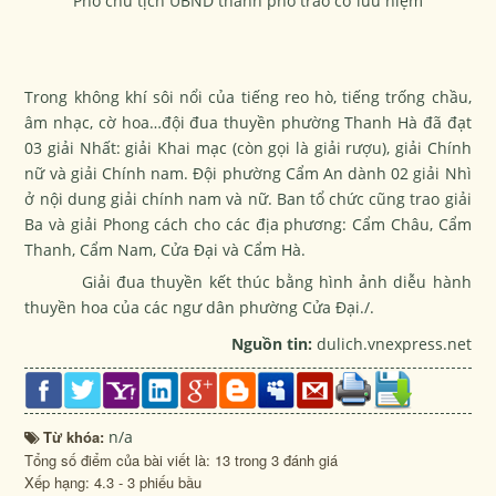
Phó chủ tịch UBND thành phố trao cờ lưu niệm
Trong không khí sôi nổi của tiếng reo hò, tiếng trống chầu,
âm nhạc, cờ hoa…đội đua thuyền phường Thanh Hà đã đạt
03 giải Nhất: giải Khai mạc (còn gọi là giải rượu), giải Chính
nữ và giải Chính nam. Đội phường Cẩm An dành 02 giải Nhì
ở nội dung giải chính nam và nữ. Ban tổ chức cũng trao giải
Ba và giải Phong cách cho các địa phương: Cẩm Châu, Cẩm
Thanh, Cẩm Nam, Cửa Đại và Cẩm Hà.
Giải đua thuyền kết thúc bằng hình ảnh diễu hành
thuyền hoa của các ngư dân phường Cửa Đại./.
Nguồn tin:
dulich.vnexpress.net
Từ khóa:
n/a
Tổng số điểm của bài viết là: 13 trong 3 đánh giá
Xếp hạng:
4.3
-
3
phiếu bầu