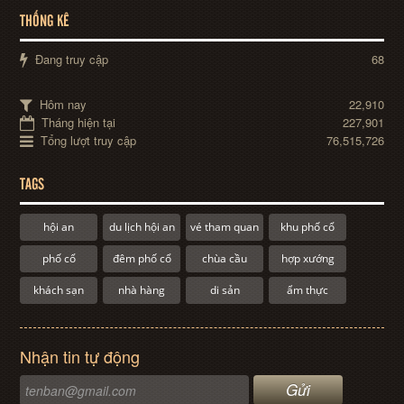
THỐNG KÊ
Đang truy cập
68
Hôm nay
22,910
Tháng hiện tại
227,901
Tổng lượt truy cập
76,515,726
TAGS
hội an
du lịch hội an
vé tham quan
khu phố cổ
phố cổ
đêm phố cổ
chùa cầu
hợp xướng
khách sạn
nhà hàng
di sản
ẩm thực
Nhận tin tự động