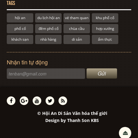
TAGS
hội an
du lịch hội an
vé tham quan
khu phố cổ
phố cổ
đêm phố cổ
chùa cầu
hợp xướng
khách sạn
nhà hàng
di sản
ẩm thực
Nhận tin tự động
© Hội An Di Sản Văn hóa thế giới
Design by
Thanh Son KBS