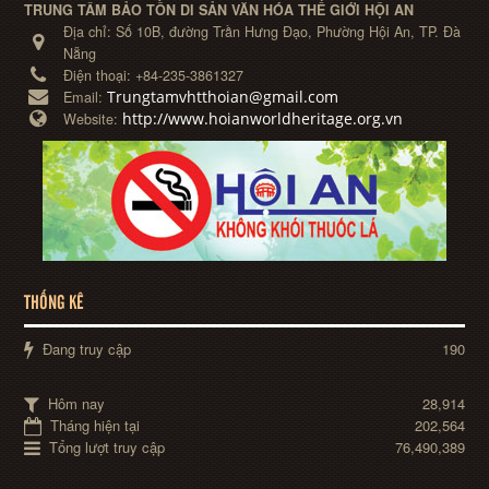
TRUNG TÂM BẢO TỒN DI SẢN VĂN HÓA THẾ GIỚI HỘI AN
Địa chỉ:
Số 10B, đường Trần Hưng Đạo, Phường Hội An, TP. Đà
Nẵng
Điện thoại:
+84-235-3861327
Trungtamvhtthoian@gmail.com
Email:
http://www.hoianworldheritage.org.vn
Website:
THỐNG KÊ
Đang truy cập
190
Hôm nay
28,914
Tháng hiện tại
202,564
Tổng lượt truy cập
76,490,389