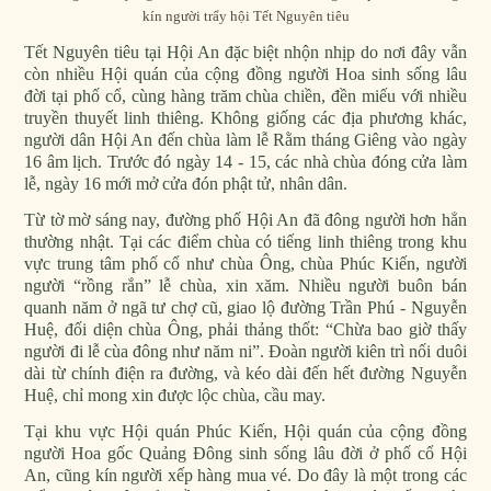
kín người trẩy hội Tết Nguyên tiêu
Tết Nguyên tiêu tại Hội An đặc biệt nhộn nhịp do nơi đây vẫn
còn nhiều Hội quán của cộng đồng người Hoa sinh sống lâu
đời tại phố cổ, cùng hàng trăm chùa chiền, đền miếu với nhiều
truyền thuyết linh thiêng. Không giống các địa phương khác,
người dân Hội An đến chùa làm lễ Rằm tháng Giêng vào ngày
16 âm lịch. Trước đó ngày 14 - 15, các nhà chùa đóng cửa làm
lễ, ngày 16 mới mở cửa đón phật tử, nhân dân.
Từ tờ mờ sáng nay, đường phố Hội An đã đông người hơn hẳn
thường nhật. Tại các điểm chùa có tiếng linh thiêng trong khu
vực trung tâm phố cổ như chùa Ông, chùa Phúc Kiến, người
người “rồng rắn” lễ chùa, xin xăm. Nhiều người buôn bán
quanh năm ở ngã tư chợ cũ, giao lộ đường Trần Phú - Nguyễn
Huệ, đối diện chùa Ông, phải thảng thốt: “Chừa bao giờ thấy
người đi lễ cùa đông như năm ni”. Đoàn người kiên trì nối duôi
dài từ chính điện ra đường, và kéo dài đến hết đường Nguyễn
Huệ, chỉ mong xin được lộc chùa, cầu may.
Tại khu vực Hội quán Phúc Kiến, Hội quán của cộng đồng
người Hoa gốc Quảng Đông sinh sống lâu đời ở phố cổ Hội
An, cũng kín người xếp hàng mua vé. Do đây là một trong các