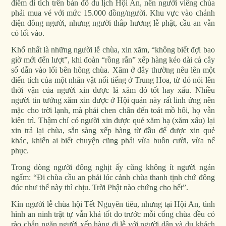
điểm di tích trên bản đồ du lịch Hội An, nên người viếng chùa
phải mua vé với mức 15.000 đồng/người. Khu vực vào chánh
điện đông người, nhưng người thắp hương lễ phật, cầu an vẫn
có lối vào.
Khổ nhất là những người lễ chùa, xin xăm, “không biết đợi bao
giờ mới đến lượt”, khi đoàn “rồng rắn” xếp hàng kéo dài cả cây
số dẫn vào lối bên hông chùa. Xăm ở đây thường nêu lên một
điển tích của một nhân vật nổi tiếng ở Trung Hoa, từ đó nói lên
thời vận của người xin được lá xăm đó tốt hay xấu. Nhiều
người tin tưởng xăm xin được ở Hội quán này rất linh ứng nên
mặc cho trời lạnh, mà phải chen chân đến toát mồ hôi, họ vẫn
kiên trì. Thậm chí có người xin được quẻ xăm hạ (xăm xấu) lại
xin trả lại chùa, sẵn sàng xếp hàng từ đầu để được xin quẻ
khác, khiến ai biết chuyện cũng phải vừa buồn cười, vừa nể
phục.
Trong dòng người đông nghịt ấy cũng không ít người ngán
ngẩm: “Đi chùa cầu an phải lúc cảnh chùa thanh tịnh chứ đông
đúc như thế này thì chịu. Trời Phật nào chứng cho hết”.
Kín người lễ chùa hội Tết Nguyên tiêu, nhưng tại Hội An, tình
hình an ninh trật tự vẫn khá tốt do trước mỗi cổng chùa đều có
rào chắn ngăn người xếp hàng đi lễ với người dân và du khách