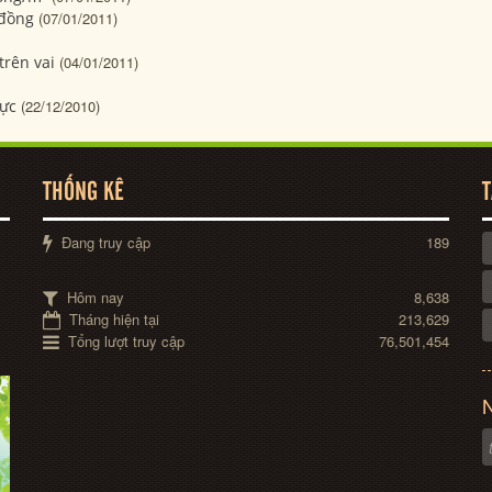
 đồng
(07/01/2011)
trên vai
(04/01/2011)
vực
(22/12/2010)
THỐNG KÊ
T
Đang truy cập
189
Hôm nay
8,638
Tháng hiện tại
213,629
Tổng lượt truy cập
76,501,454
N