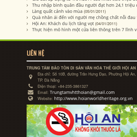
Thu nhập bình quân đầu người đạt hơn 24,1 triệu
Làng quất cảnh vào mùa
(05/01/2011)
Quà nhân ái đến với người mẹ chồng chất nỗi đau 
Hội An: Khách du lịch tăng vọt
(04/01/2011)
Thực hiện mô hình một cửa liên thông trên 7 lĩnh 
LIÊN HỆ
TRUNG TÂM BẢO TỒN DI SẢN VĂN HÓA THẾ GIỚI HỘI AN
Địa chỉ:
Số 10B, đường Trần Hưng Đạo, Phường Hội An,
TP. Đà Nẵng
Điện thoại:
+84-235-3861327
Trungtamvhtthoian@gmail.com
Email:
http://www.hoianworldheritage.org.vn
Website: