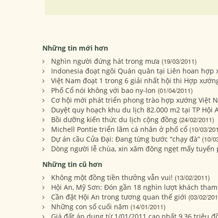
Những tin mới hơn
Nghìn người đứng hát trong mưa
(19/03/2011)
Indonesia đoạt ngôi Quán quân tại Liên hoan hợp 
Việt Nam đoạt 1 trong 6 giải nhất hội thi Hợp xướn
Phố Cổ nói không với bao ny-lon
(01/04/2011)
Cơ hội mới phát triển phong trào hợp xướng Việt 
Duyệt quy hoạch khu du lịch 82.000 m2 tại TP Hội 
Bồi dưỡng kiến thức du lịch cộng đồng
(24/02/2011)
Michell Pontie triển lãm cá nhân ở phố cổ
(10/03/20
Dự án cầu Cửa Đại: Đang từng bước “chạy đà”
(10/0
Dòng người lễ chùa, xin xăm đông ngẹt mấy tuyến
Những tin cũ hơn
Không một đồng tiền thưởng vẫn vui!
(13/02/2011)
Hội An, Mỹ Sơn: Đón gần 18 nghìn lượt khách tham
Cần đặt Hội An trong tương quan thế giới
(03/02/201
Những con số cuối năm
(14/01/2011)
Giá đất áp dụng từ 1/01/2011 cao nhất 9,36 triệu 