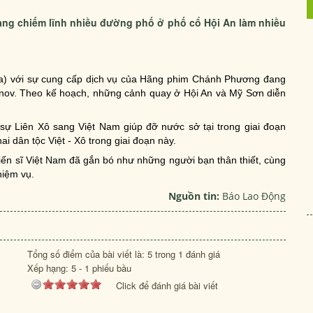
đang chiếm lĩnh nhiều đường phố ở phố cổ Hội An làm nhiều
ga) với sự cung cấp dịch vụ của Hãng phim Chánh Phương đang
anov. Theo kế hoạch, những cảnh quay ở Hội An và Mỹ Sơn diễn
ự Liên Xô sang Việt Nam giúp đỡ nước sở tại trong giai đoạn
i dân tộc Việt - Xô trong giai đoạn này.
ến sĩ Việt Nam đã gắn bó như những người bạn thân thiết, cùng
hiệm vụ.
Nguồn tin:
Báo Lao Động
Tổng số điểm của bài viết là: 5 trong 1 đánh giá
Xếp hạng:
5
-
1
phiếu bầu
Click để đánh giá bài viết