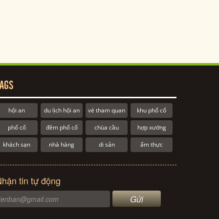
AGS
hội an
du lịch hội an
vé tham quan
khu phố cổ
phố cổ
đêm phố cổ
chùa cầu
hợp xướng
khách sạn
nhà hàng
di sản
ẩm thực
hận tin tự động