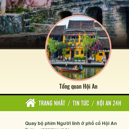
Tổng quan Hội An
TRANG NHẤT
/
TIN TỨC
/
HỘI AN 24H
Quay bộ phim Người lính ở phố cổ Hội An