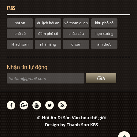
TAGS
hội an
du lịch hội an
vé tham quan
khu phố cổ
phố cổ
đêm phố cổ
chùa cầu
hợp xướng
khách sạn
nhà hàng
di sản
ẩm thực
Nhận tin tự động
© Hội An Di Sản Văn hóa thế giới
Design by
Thanh Son KBS