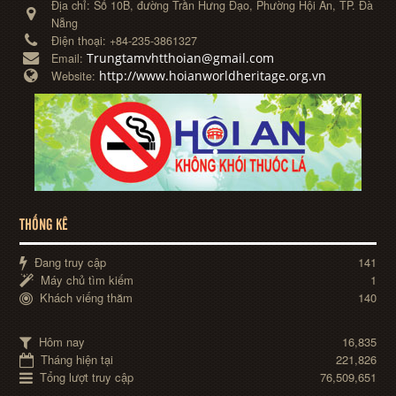
Địa chỉ:
Số 10B, đường Trần Hưng Đạo, Phường Hội An, TP. Đà
Nẵng
Điện thoại:
+84-235-3861327
Trungtamvhtthoian@gmail.com
Email:
http://www.hoianworldheritage.org.vn
Website:
THỐNG KÊ
Đang truy cập
141
Máy chủ tìm kiếm
1
Khách viếng thăm
140
Hôm nay
16,835
Tháng hiện tại
221,826
Tổng lượt truy cập
76,509,651