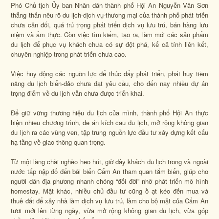
Phó Chủ tịch Ủy ban Nhân dân thành phố Hội An Nguyễn Văn Sơn
thẳng thắn nêu rõ du lịch-dịch vụ-thương mại của thành phố phát triển
chưa cân đối, quá trú trọng phát triển dịch vụ lưu trú, bán hàng lưu
niệm và ẩm thực. Còn việc tìm kiếm, tạo ra, làm mới các sản phẩm
du lịch để phục vụ khách chưa có sự đột phá, kể cả tính liên kết,
chuyên nghiệp trong phát triển chưa cao.
Việc huy động các nguồn lực để thúc đẩy phát triển, phát huy tiềm
năng du lịch biển-đảo chưa đạt yêu cầu, cho đến nay nhiều dự án
trọng điểm về du lịch vẫn chưa được triển khai.
Để giữ vững thương hiệu du lịch của mình, thành phố Hội An thực
hiện nhiều chương trình, đề án kích cầu du lịch, mở rộng không gian
du lịch ra các vùng ven, tập trung nguồn lực đầu tư xây dựng kết cấu
hạ tầng về giao thông quan trọng.
Từ một làng chài nghèo heo hút, giờ đây khách du lịch trong và ngoài
nước tấp nập đổ đến bãi biển Cẩm An tham quan tắm biển, giúp cho
người dân địa phương nhanh chóng “đổi đời” nhờ phát triển mô hình
homestay. Mặt khác, nhiều chủ đầu tư cũng ồ ạt kéo đến mua và
thuê đất để xây nhà làm dịch vụ lưu trú, làm cho bộ mặt của Cẩm An
tươi mới lên từng ngày, vừa mở rộng không gian du lịch, vừa góp