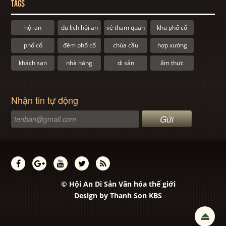
TAGS
hội an
du lịch hội an
vé tham quan
khu phố cổ
phố cổ
đêm phố cổ
chùa cầu
hợp xướng
khách sạn
nhà hàng
di sản
ẩm thực
Nhận tin tự động
© Hội An Di Sản Văn hóa thế giới
Design by
Thanh Son KBS