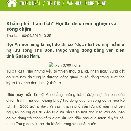
TRANG NHẤT
/
TIN TỨC
/
VĂN HOÁ - NGHỆ THUẬT
Khám phá "trầm tích" Hội An để chiêm nghiệm và
sống chậm
Thứ ba - 08/09/2015 10:35
Hội An nổi tiếng là một đô thị cổ “độc nhất vô nhị” nằm ở
hạ lưu sông Thu Bồn, thuộc vùng đồng bằng ven biển
tỉnh Quảng Nam.
Từ xa xưa, nhờ những yếu tố “thiên thời, địa lợi, nhân hòa,” vùng đất
cổ xưa này đã từng là thương cảng quốc tế sôi động trong suốt thế
kỷ thứ 17 cho đến thế kỷ thứ 18.
Điều may mắn là Hội An chẳng những tránh được sự tàn phá của
chiến tranh, mà còn không bị sự tác động của làn sóng đô thị hóa kể
từ năm 2000 trở lại đây. Vì vậy, thành phố vẫn lưu giữ gần như vẹn
nguyên những giá trị kiến trúc và nền văn hóa độc đáo vốn có, nên
đã và đang trở thành tâm điểm du lịch đặc sắc của miền duyên hải
miền Trung đối với mọi du khách trong và ngoài nước.