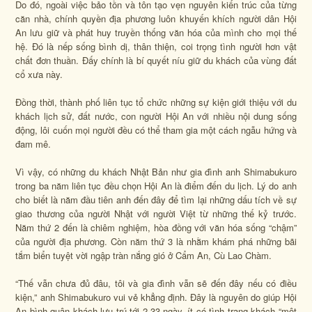
Do đó, ngoài việc bảo tồn và tôn tạo vẹn nguyên kiến trúc của từng
căn nhà, chính quyền địa phương luôn khuyến khích người dân Hội
An lưu giữ và phát huy truyền thống văn hóa của mình cho mọi thế
hệ. Đó là nếp sống bình dị, thân thiện, coi trọng tình người hơn vật
chất đơn thuần. Đấy chính là bí quyết níu giữ du khách của vùng đất
cổ xưa này.
Đồng thời, thành phố liên tục tổ chức những sự kiện giới thiệu với du
khách lịch sử, đất nước, con người Hội An với nhiều nội dung sống
động, lôi cuốn mọi người đều có thể tham gia một cách ngẫu hứng và
đam mê.
Vì vậy, có những du khách Nhật Bản như gia đình anh Shimabukuro
trong ba năm liên tục đều chọn Hội An là điểm đến du lịch. Lý do anh
cho biết là năm đầu tiên anh đến đây để tìm lại những dấu tích về sự
giao thương của người Nhật với người Việt từ những thế kỷ trước.
Năm thứ 2 đến là chiêm nghiệm, hòa đồng với văn hóa sống “chậm”
của người địa phương. Còn năm thứ 3 là nhằm khám phá những bãi
tắm biển tuyệt vời ngập tràn nắng gió ở Cẩm An, Cù Lao Chàm.
“Thế vẫn chưa đủ đâu, tôi và gia đình vẫn sẽ đến đây nếu có điều
kiện,” anh Shimabukuro vui vẻ khẳng định. Đây là nguyên do giúp Hội
An bình quân khách lưu trú tới 2,33 ngày, ít có tình trạng khách “một