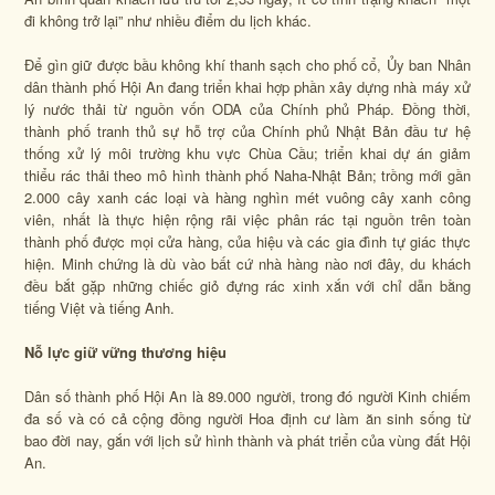
đi không trở lại” như nhiều điểm du lịch khác.
Để gìn giữ được bầu không khí thanh sạch cho phố cổ, Ủy ban Nhân
dân thành phố Hội An đang triển khai hợp phần xây dựng nhà máy xử
lý nước thải từ nguồn vốn ODA của Chính phủ Pháp. Đồng thời,
thành phố tranh thủ sự hỗ trợ của Chính phủ Nhật Bản đầu tư hệ
thống xử lý môi trường khu vực Chùa Cầu; triển khai dự án giảm
thiểu rác thải theo mô hình thành phố Naha-Nhật Bản; trồng mới gần
2.000 cây xanh các loại và hàng nghìn mét vuông cây xanh công
viên, nhất là thực hiện rộng rãi việc phân rác tại nguồn trên toàn
thành phố được mọi cửa hàng, của hiệu và các gia đình tự giác thực
hiện. Minh chứng là dù vào bất cứ nhà hàng nào nơi đây, du khách
đều bắt gặp những chiếc giỏ đựng rác xinh xắn với chỉ dẫn bằng
tiếng Việt và tiếng Anh.
Nỗ lực giữ vững thương hiệu
Dân số thành phố Hội An là 89.000 người, trong đó người Kinh chiếm
đa số và ​có cả cộng đồng người Hoa định cư làm ăn sinh sống từ
bao đời nay, gắn với lịch sử hình thành và phát triển của vùng đất Hội
An.