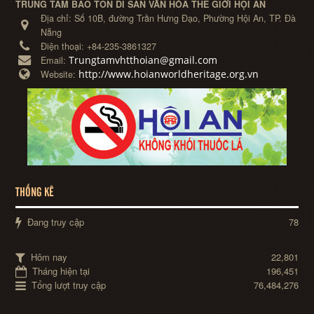
TRUNG TÂM BẢO TỒN DI SẢN VĂN HÓA THẾ GIỚI HỘI AN
Địa chỉ:
Số 10B, đường Trần Hưng Đạo, Phường Hội An, TP. Đà
Nẵng
Điện thoại:
+84-235-3861327
Trungtamvhtthoian@gmail.com
Email:
http://www.hoianworldheritage.org.vn
Website:
THỐNG KÊ
Đang truy cập
78
Hôm nay
22,801
Tháng hiện tại
196,451
Tổng lượt truy cập
76,484,276