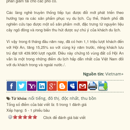
phần giảm tải cho các phố cổ.
Các làng nghề truyền thống tiếp tục được đổi mới phát triển theo
hướng tạo ra các sản phẩm phục vụ du lịch. Cụ thể, thành phố đã
nghiên cứu tạo được một số sản phẩm mới, đặc trưng từ nguyên liệu
cây ngô đồng và rong biển thu hút được sự chú ý của khách du lịch.
Vì vậy trong 6 tháng đầu năm nay​, đã có hơn 1​,1 triệu lượt khách đến
với Hội An, tăng 15,25% so với cùng kỳ năm trước​, riêng khách lưu
trú đạt tới 439.900 lượt người. Điều ​này chứng tỏ vùng đất cổ Hội An
vẫn là một trong những điểm du lịch hấp dẫn nhất của Việt Nam đối
với du khách trong và ngoài nước./.
Nguồn tin:
Vietnam+
Từ khóa:
nổi tiếng
,
đô thị
,
độc nhất
,
thu bồn
Tổng số điểm của bài viết là: 5 trong 1 đánh giá
Xếp hạng:
5
-
1
phiếu bầu
Click để đánh giá bài viết