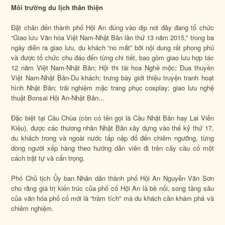
Môi trường du lịch thân thiện
Đặt chân đến thành phố Hội An đúng vào dịp nơi đây đang tổ chức
“Giao lưu Văn hóa Việt Nam-Nhật Bản lần thứ 13 năm 2015,” trong ba
ngày diễn ra giao lưu, du khách “no mắt” bởi nội dung rất phong phú
và được tổ chức chu đáo đến từng chi tiết, bao gồm giao lưu hợp tác
12 năm Việt Nam-Nhật Bản; Hội thi tài hoa Nghề mộc; Đua thuyền
Việt Nam-Nhật Bản-Du khách; trưng bày giới thiệu truyện tranh hoạt
hình Nhật Bản; trải nghiệm mặc trang phục cosplay; giao lưu nghệ
thuật Bonsai Hội An-Nhật Bản...
Đặc biệt tại Cầu Chùa (còn có tên gọi là Cầu Nhật Bản hay Lai Viễn
Kiều), được các thương nhân Nhật Bản xây dựng vào thế kỷ thứ 17,
du khách trong và ngoài nước tấp nập đổ đến chiêm ngưỡng, từng
dòng người xếp hàng theo hướng dẫn viên đi trên cây cầu cổ một
cách trật tự và cẩn trọng.
Phó Chủ tịch Ủy ban Nhân dân thành phố Hội An Nguyễn Văn Sơn
cho rằng giá trị kiến trúc của phố cổ Hội An là bề nổi, song tầng sâu
của văn hóa phố cổ mới là “trầm tích" mà du khách cần khám phá và
chiêm nghiệm.