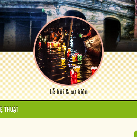
Lễ hội & sự kiện
Ệ THUẬT