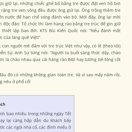
c giữ lại, những chiếc ghế bố bằng tre được đặt ven hồ bơi
ặng tre ven sông đều được ông giữ lại. Ông trồng thêm tre
 bến nước để hạn chế sóng đánh vào bờ. Mới đây, ông lại mời
độc đáo: Tổ chức thi làm hàng rào bằng tre trúc để gìn giữ
thiết lập bao đời. KTS Bùi Kiến Quốc nói: “Nếu đánh mất
 của làng quê Việt!”.
on người mê đắm với tre trúc Việt như vậy, có lẽ (theo tôi)
n Sự. Anh Sự từng nói: “Người ta buổi sáng thức dậy, chào
hơn là chào nhau qua cái hàng rào B40 hay tường bê-tông cốt
âu đó có những không gian toàn tre. Và vì sao mấy năm rồi,
g nêu ở phố cổ!
ách
tình bao nhiêu trong những ngày Tết
ay lại càng hấp dẫn du khách bấy
ớc các ngôi nhà cổ, các đình miếu ở