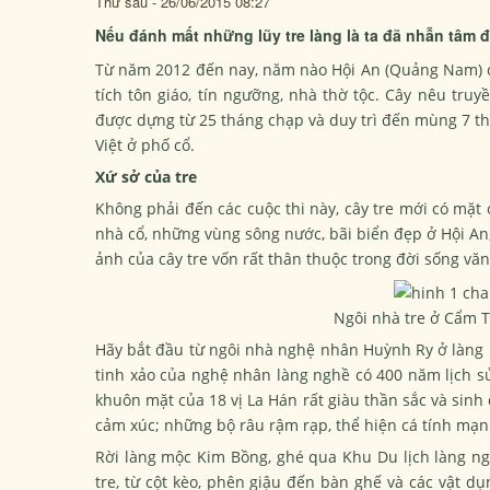
Thứ sáu - 26/06/2015 08:27
Nếu đánh mất những lũy tre làng là ta đã nhẫn tâm đ
Từ năm 2012 đến nay, năm nào Hội An (Quảng Nam) cũn
tích tôn giáo, tín ngưỡng, nhà thờ tộc. Cây nêu truy
được dựng từ 25 tháng chạp và duy trì đến mùng 7 thá
Việt ở phố cổ.
Xứ sở của tre
Không phải đến các cuộc thi này, cây tre mới có mặt 
nhà cổ, những vùng sông nước, bãi biển đẹp ở Hội An,
ảnh của cây tre vốn rất thân thuộc trong đời sống văn
Ngôi nhà tre ở Cẩm 
Hãy bắt đầu từ ngôi nhà nghệ nhân Huỳnh Ry ở làn
tinh xảo của nghệ nhân làng nghề có 400 năm lịch sử
khuôn mặt của 18 vị La Hán rất giàu thần sắc và sinh
cảm xúc; những bộ râu rậm rạp, thể hiện cá tính mạnh
Rời làng mộc Kim Bồng, ghé qua Khu Du lịch làng ng
tre, từ cột kèo, phên giậu đến bàn ghế và các vật d