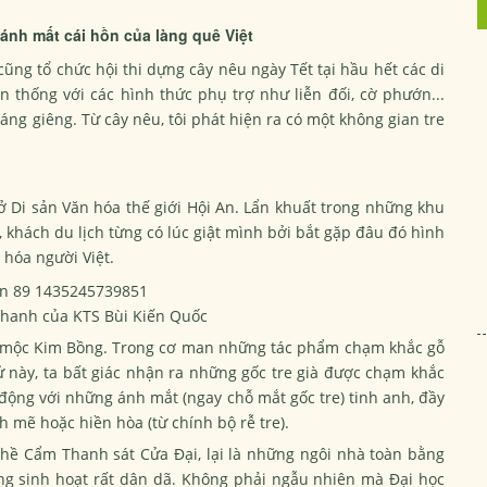
ánh mất cái hồn của làng quê Việt
g tổ chức hội thi dựng cây nêu ngày Tết tại hầu hết các di
ền thống với các hình thức phụ trợ như liễn đối, cờ phướn...
ng giêng. Từ cây nêu, tôi phát hiện ra có một không gian tre
ở Di sản Văn hóa thế giới Hội An. Lẩn khuất trong những khu
 khách du lịch từng có lúc giật mình bởi bắt gặp đâu đó hình
 hóa người Việt.
Thanh của KTS Bùi Kiến Quốc
g mộc Kim Bồng. Trong cơ man những tác phẩm chạm khắc gỗ
 này, ta bất giác nhận ra những gốc tre già được chạm khắc
 động với những ánh mắt (ngay chỗ mắt gốc tre) tinh anh, đầy
 mẽ hoặc hiền hòa (từ chính bộ rễ tre).
hề Cẩm Thanh sát Cửa Đại, lại là những ngôi nhà toàn bằng
ụng sinh hoạt rất dân dã. Không phải ngẫu nhiên mà Đại học