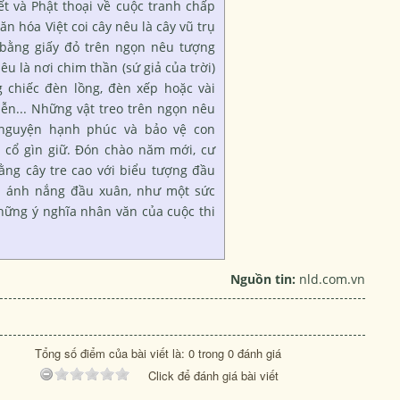
t và Phật thoại về cuộc tranh chấp
ăn hóa Việt coi cây nêu là cây vũ trụ
n bằng giấy đỏ trên ngọn nêu tượng
êu là nơi chim thần (sứ giả của trời)
 chiếc đèn lồng, đèn xếp hoặc vài
liễn... Những vật treo trên ngọn nêu
nguyện hạnh phúc và bảo vệ con
 cổ gìn giữ. Đón chào năm mới, cư
ằng cây tre cao với biểu tượng đầu
n ánh nắng đầu xuân, như một sức
hững ý nghĩa nhân văn của cuộc thi
Nguồn tin:
nld.com.vn
Tổng số điểm của bài viết là: 0 trong 0 đánh giá
Click để đánh giá bài viết