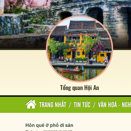
Tổng quan Hội An
TRANG NHẤT
/
TIN TỨC
/
VĂN HOÁ - NGH
Hồn quê ở phố di sản