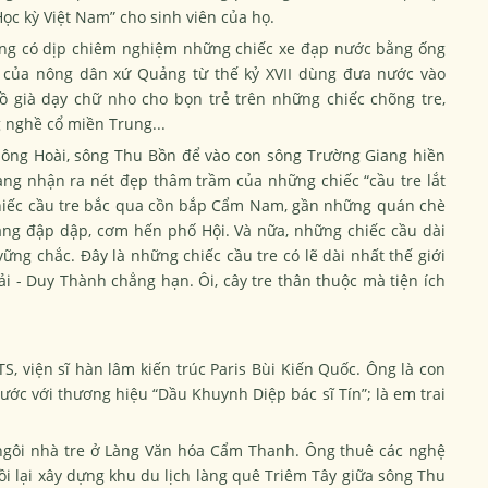
ọc kỳ Việt Nam” cho sinh viên của họ.
cũng có dịp chiêm nghiệm những chiếc xe đạp nước bằng ống
n của nông dân xứ Quảng từ thế kỷ XVII dùng đưa nước vào
ồ già dạy chữ nho cho bọn trẻ trên những chiếc chõng tre,
 nghề cổ miền Trung...
 sông Hoài, sông Thu Bồn để vào con sông Trường Giang hiền
ng nhận ra nét đẹp thâm trầm của những chiếc “cầu tre lắt
Chiếc cầu tre bắc qua cồn bắp Cẩm Nam, gần những quán chè
ng đập dập, cơm hến phố Hội. Và nữa, những chiếc cầu dài
g chắc. Đây là những chiếc cầu tre có lẽ dài nhất thế giới
i - Duy Thành chẳng hạn. Ôi, cây tre thân thuộc mà tiện ích
TS, viện sĩ hàn lâm kiến trúc Paris Bùi Kiến Quốc. Ông là con
trước với thương hiệu “Dầu Khuynh Diệp bác sĩ Tín”; là em trai
ngôi nhà tre ở Làng Văn hóa Cẩm Thanh. Ông thuê các nghệ
i lại xây dựng khu du lịch làng quê Triêm Tây giữa sông Thu