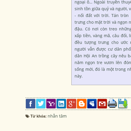
ngoại ô… Ngoài truyền thuyế
sinh tồn giữa quỷ và người, v
- nối đất với trời. Tán trò
trưng cho mặt trời và ngọn n
đậu. Có nơi còn treo những
xấp tiền, vàng mã, câu đối, 
đều tượng trưng cho ước 
người vẫn được cư dân phố
dân Hội An trồng cây nêu b
năm ngọn tre vươn lên đó
sống mới, đó là một trong n
này.
Từ khóa:
nhẫn tâm