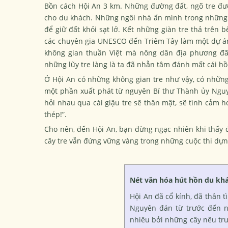
Bồn cách Hội An 3 km. Những đường đất, ngõ tre đượ
cho du khách. Những ngôi nhà ẩn mình trong những r
để giữ đất khỏi sạt lở. Kết những giàn tre thả trên
các chuyên gia UNESCO đến Triêm Tây làm một dự án 
không gian thuần Việt mà nông dân địa phương đã 
những lũy tre làng là ta đã nhẫn tâm đánh mất cái hồn
Ở Hội An có những không gian tre như vậy, có những c
một phần xuất phát từ nguyên Bí thư Thành ủy Nguyễ
hỏi nhau qua cái giậu tre sẽ thân mật, sẽ tình cảm 
thép!”.
Cho nên, đến Hội An, bạn đừng ngạc nhiên khi thấy đ
cây tre vẫn đứng vững vàng trong những cuộc thi dựn
Nét văn hóa hút hồn du kh
Hội An đã cổ kính, đã thân 
Nguyên đán từ trước đến n
nhiêu bởi những cây nêu trư