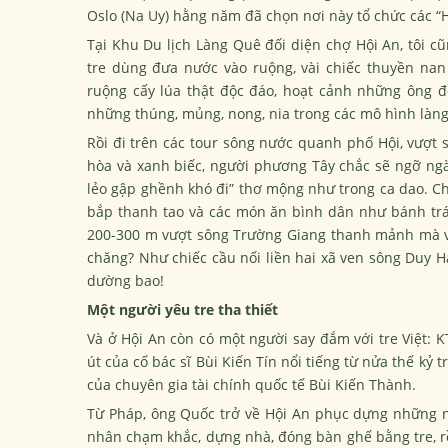
Oslo (Na Uy) hằng năm đã chọn nơi này tổ chức các “H
Tại Khu Du lịch Làng Quê đối diện chợ Hội An, tôi 
tre dùng đưa nước vào ruộng, vài chiếc thuyền na
ruộng cấy lúa thật độc đáo, hoạt cảnh những ông đ
những thúng, mủng, nong, nia trong các mô hình làng
Rồi đi trên các tour sông nước quanh phố Hội, vượt
hòa và xanh biếc, người phương Tây chắc sẽ ngỡ ngà
lẻo gập ghềnh khó đi” thơ mộng như trong ca dao. 
bắp thanh tao và các món ăn bình dân như bánh trá
200-300 m vượt sông Trường Giang thanh mảnh mà vữn
chăng? Như chiếc cầu nối liền hai xã ven sông Duy Hả
dường bao!
Một người yêu tre tha thiết
Và ở Hội An còn có một người say đắm với tre Việt: K
út của cố bác sĩ Bùi Kiến Tín nổi tiếng từ nửa thế kỷ 
của chuyên gia tài chính quốc tế Bùi Kiến Thành.
Từ Pháp, ông Quốc trở về Hội An phục dựng những 
nhân chạm khắc, dựng nhà, đóng bàn ghế bằng tre, rồ