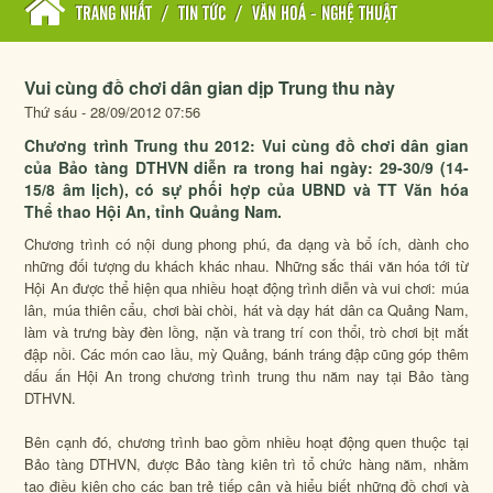
TRANG NHẤT
/
TIN TỨC
/
VĂN HOÁ - NGHỆ THUẬT
Vui cùng đồ chơi dân gian dịp Trung thu này
Thứ sáu - 28/09/2012 07:56
Chương trình Trung thu 2012: Vui cùng đồ chơi dân gian
của Bảo tàng DTHVN diễn ra trong hai ngày: 29-30/9 (14-
15/8 âm lịch), có sự phối hợp của UBND và TT Văn hóa
Thể thao Hội An, tỉnh Quảng Nam.
Chương trình có nội dung phong phú, đa dạng và bổ ích, dành cho
những đối tượng du khách khác nhau. Những sắc thái văn hóa tới từ
Hội An được thể hiện qua nhiều hoạt động trình diễn và vui chơi: múa
lân, múa thiên cẩu, chơi bài chòi, hát và dạy hát dân ca Quảng Nam,
làm và trưng bày đèn lồng, nặn và trang trí con thổi, trò chơi bịt mắt
đập nồi. Các món cao lầu, mỳ Quảng, bánh tráng đập cũng góp thêm
dấu ấn Hội An trong chương trình trung thu năm nay tại Bảo tàng
DTHVN.
Bên cạnh đó, chương trình bao gồm nhiều hoạt động quen thuộc tại
Bảo tàng DTHVN, được Bảo tàng kiên trì tổ chức hàng năm, nhằm
tạo điều kiện cho các bạn trẻ tiếp cận và hiểu biết những đồ chơi và