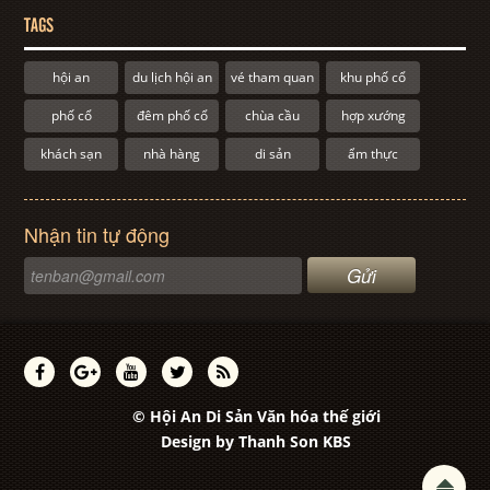
TAGS
hội an
du lịch hội an
vé tham quan
khu phố cổ
phố cổ
đêm phố cổ
chùa cầu
hợp xướng
khách sạn
nhà hàng
di sản
ẩm thực
Nhận tin tự động
© Hội An Di Sản Văn hóa thế giới
Design by
Thanh Son KBS