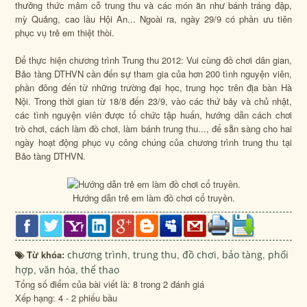
thưởng thức mâm cỗ trung thu và các món ăn như bánh tráng đập,
mỳ Quảng, cao lầu Hội An... Ngoài ra, ngày 29/9 có phần ưu tiên
phục vụ trẻ em thiệt thòi.
Để thực hiện chương trình Trung thu 2012: Vui cùng đồ chơi dân gian,
Bảo tàng DTHVN cần đến sự tham gia của hơn 200 tình nguyện viên,
phần đông đến từ những trường đại học, trung học trên địa bàn Hà
Nội. Trong thời gian từ 18/8 đến 23/9, vào các thứ bảy và chủ nhật,
các tình nguyện viên được tổ chức tập huấn, hướng dẫn cách chơi
trò chơi, cách làm đồ chơi, làm bánh trung thu..., để sẵn sàng cho hai
ngày hoạt động phục vụ công chúng của chương trình trung thu tại
Bảo tàng DTHVN.
Hướng dẫn trẻ em làm đồ chơi cổ truyền.
Từ khóa:
chương trình
,
trung thu
,
đồ chơi
,
bảo tàng
,
phối
hợp
,
văn hóa
,
thể thao
Tổng số điểm của bài viết là: 8 trong 2 đánh giá
Xếp hạng:
4
-
2
phiếu bầu