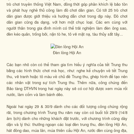
trò chơi truyền thống Việt Nam, đồng thời góp phần khích lệ bảo tồn
và phát huy nghề thủ công làm đồ chơi dân gian. Có tới 25 trò chơi
dân gian được giới thiệu và hướng dẫn chơi trong dịp này. Đồ chơi
dân gian cũng đa dạng, với hơn một chục loại. Các em cùng với
người thân trong gia đình mình có thể trải nghiệm làm đèn ông sao,
đèn kéo quân, trống bỏi, nặn tò he, tô vẽ mặt nạ, tàu thủy sắt tây...
Đèn lồng Hội An
Các bạn nhỏ còn có thể tham gia tìm hiểu ý nghĩa của tết Trung thu
bằng các hình thức chơi mà học, như: nghe kể chuyện về tết Trung
thu, vẽ tranh hoặc tô màu về chủ đề Trung thu, ghép hình để tạo nên
các nhân vật trong sự tích Trung thu. Thêm nữa, công chúng đến
Bảo tàng DTHVN trong hai ngày này sẽ có cơ hội được xem múa rối
nước, làm cốm và làm bánh dẻo.
Ngoài hai ngày 29 & 30/9 dành cho các đối tượng công chúng rộng
rãi, trong chương trình Trung thu năm nay còn có buổi tối 29/9 (14/8
âm lịch) dành cho những khách đặt trước, với chương trình cũng dày
dặn và lý thú: thưởng ngoạn các loại đèn trung thu, đèn lồng Hội An,
hát đồng dao, múa lân, múa thiên cẩu Hội An, rước đèn cùng ông địa,