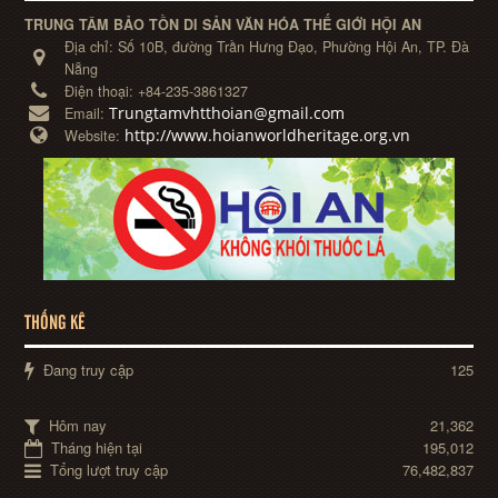
TRUNG TÂM BẢO TỒN DI SẢN VĂN HÓA THẾ GIỚI HỘI AN
Địa chỉ:
Số 10B, đường Trần Hưng Đạo, Phường Hội An, TP. Đà
Nẵng
Điện thoại:
+84-235-3861327
Trungtamvhtthoian@gmail.com
Email:
http://www.hoianworldheritage.org.vn
Website:
THỐNG KÊ
Đang truy cập
125
Hôm nay
21,362
Tháng hiện tại
195,012
Tổng lượt truy cập
76,482,837