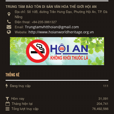
TRUNG TÂM BẢO TỒN DI SẢN VĂN HÓA THẾ GIỚI HỘI AN
Địa chỉ:
Số 10B, đường Trần Hưng Đạo, Phường Hội An, TP. Đà
Nẵng
Điện thoại:
+84-235-3861327
Trungtamvhtthoian@gmail.com
Email:
http://www.hoianworldheritage.org.vn
Website:
THỐNG KÊ
Đang truy cập
111
Hôm nay
31,091
Tháng hiện tại
204,741
Tổng lượt truy cập
76,492,566