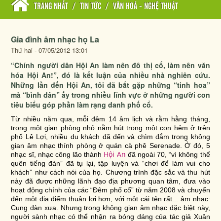
TRANG NHẤT
/
TIN TỨC
/
VĂN HOÁ - NGHỆ THUẬT
Gia đình âm nhạc họ La
Thứ hai - 07/05/2012 13:01
“Chính người dân Hội An làm nên đô thị cổ, làm nên văn
hóa Hội An!”, đó là kết luận của nhiều nhà nghiên cứu.
Những lần đến Hội An, tôi đã bắt gặp những “tinh hoa”
mà “bình dân” ấy trong nhiều lĩnh vực ở những người con
tiêu biểu góp phần làm rạng danh phố cổ.
Từ nhiều năm qua, mỗi đêm 14 âm lịch và rằm hằng tháng,
trong một gian phòng nhỏ nằm hút trong một con hẻm ở trên
phố Lê Lợi, nhiều du khách đã đến và chìm đắm trong không
gian âm nhạc thính phòng ở quán cà phê Serenade. Ở đó, 5
Hội An
nhạc sĩ, nhạc công lão thành
đã ngoài 70, “vì không thể
quên tiếng đàn” đã tụ lại, tập luyện và “chơi để làm vui cho
khách” như cách nói của họ. Chương trình đặc sắc và thu hút
này đã được những lãnh đạo địa phương quan tâm, đưa vào
hoạt động chính của các “Đêm phố cổ” từ năm 2008 và chuyển
đến một địa điểm thuận lợi hơn, với một cái tên rất... âm nhạc:
Cung đàn xưa. Nhưng trong không gian âm nhạc đặc biệt này,
người sành nhạc có thể nhận ra bóng dáng của tác giả
Xuân