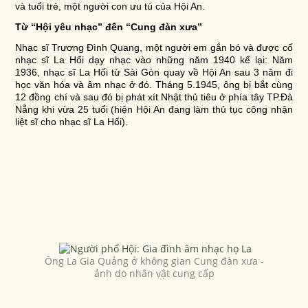
và tuổi trẻ
, một người con ưu tú của Hội An.
Từ “Hội yêu nhạc” đến “Cung đàn xưa”
Nhạc sĩ Trương Đình Quang, một người em gắn bó và được cố
nhạc sĩ La Hối dạy nhạc vào những năm 1940 kể lại: Năm
1936, nhạc sĩ La Hối từ Sài Gòn quay về Hội An sau 3 năm đi
học văn hóa và âm nhạc ở đó. Tháng 5.1945, ông bị bắt cùng
12 đồng chí và sau đó bị phát xít Nhật thủ tiêu ở phía tây TP.Đà
Nẵng khi vừa 25 tuổi (hiện Hội An đang làm thủ tục công nhận
liệt sĩ cho nhạc sĩ La Hối).
Ông La Gia Quảng ở không gian Cung đàn xưa -
ảnh do nhân vật cung cấp