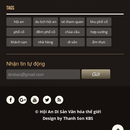
TAGS
hội an
du lịch hội an
vé tham quan
khu phố cổ
phố cổ
đêm phố cổ
chùa cầu
hợp xướng
khách sạn
nhà hàng
di sản
ẩm thực
Nhận tin tự động
© Hội An Di Sản Văn hóa thế giới
Design by
Thanh Son KBS