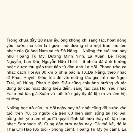
Trong chưa đầy 10 năm ấy, ông không chỉ sáng tác, hoạt động
yêu nước mà còn là người mở đường cho một trào lưu âm
nhạc của Quảng Nam và cả Đà Nẵng… Những tên tuổi sau này
như Hoàng Tú Mỹ, Dương Minh Ninh, La Xuân, Lê Trọng
Nguyễn, Lan Đài, Nguyễn Hữu Thiết… ít nhiều đã ảnh hưởng
hoặc được thụ giáo trực tiếp từ đàn anh La Hối. Phong trào ca
nhạc cách Hội An 30 km ở phía bắc là TX.Đà Nẵng, theo nhạc
sĩ Phan Huỳnh Điểu, lúc đó với những tác giả trẻ như Ngọc
Trai, Vũ Hùng, Phan Huỳnh Điểu cũng chịu ảnh hưởng và tác
động từ các hoạt động biểu diễn, sáng tác của Hội Yêu nhạc
Faifo mà tác giả Xuân và tuổi trẻ ngày ấy đã lập ra và làm hội
trưởng…
Những học trò của La Hối ngày nay trẻ nhất cũng đã bước vào
tuổi trên 70, có người đã trên 80 hiện sinh sống tại Hội An,
bằng tình yêu âm nhạc đã quyết định kế thừa thầy cũ, lập ban
nhạc Serenade rồi Cung đàn xưa ngày nay. Có thể kể, đó là
Thái Chí Hao (85 tuổi - phong cầm), Hoàng Tú Mỹ (vĩ cầm), La