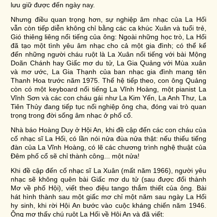
lưu giữ được đến ngày nay.
Nhưng điều quan trọng hơn, sự nghiệp âm nhạc của La Hối
vẫn còn tiếp diễn không chỉ bằng các ca khúc
Xuân và tuổi trẻ
,
Gió thiêng liêng nổi tiếng của ông: Ngoài những học trò, La Hối
đã tạo một tình yêu âm nhạc cho cả một gia đình; có thể kể
đến những người cháu ruột là La Xuân nổi tiếng với bài
Mộng
Doãn Chánh
hay
Giấc mơ du tử
, La Gia Quảng với Mùa xuân
và mơ ước, La Gia Thạnh của ban nhạc gia đình mang tên
Thanh Hoa trước năm 1975. Thế hệ tiếp theo, con ông Quảng
còn có một keyboard nổi tiếng La Vĩnh Hoàng, một pianist La
Vĩnh Sơn và các con cháu gái như La Kim Yến, La Anh Thư, La
Tiên Thủy đang tiếp tục nối nghiệp ông cha, đóng vai trò quan
trọng trong đời sống âm nhạc ở phố cổ.
Nhà báo Hoàng Duy ở Hội An, khi đề cập đến các con cháu của
cố nhạc sĩ La Hối, có lần nói nửa đùa nửa thật: nếu thiếu tiếng
đàn của La Vĩnh Hoàng, có lẽ các chương trình nghệ thuật của
Đêm phố cổ sẽ chỉ thành công... một nửa!
Khi đề cập đến cố nhạc sĩ La Xuân (mất năm 1966), người yêu
nhạc sẽ không quên bài Giấc mơ du tử (sau được đổi thành
Mơ về phố Hội), viết theo điệu tango thắm thiết của ông. Bài
hát hình thành sau một giấc mơ chỉ một năm sau ngày La Hối
hy sinh, khi rời Hội An bước vào cuộc kháng chiến năm 1946.
Ông mơ thấy chú ruột La Hối về Hội An và đã viết: