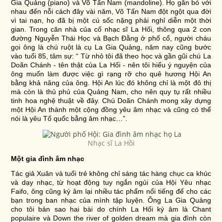
Gia Quảng (piano) và Võ Tấn Nam (mandoline). Họ gắn bó với
nhau đến nỗi cách đây vài năm, Võ Tấn Nam đột ngột qua đời
vì tai nạn, họ đã bị một cú sốc nặng phải nghỉ diễn một thời
gian. Trong căn nhà của cố nhạc sĩ La Hối, thông qua 2 con
đường Nguyễn Thái Học và Bạch Đằng ở phố cổ, người cháu
gọi ông là chú ruột là cụ La Gia Quảng, năm nay cũng bước
vào tuổi 85, tâm sự: “ Từ nhỏ tôi đã theo học và gần gũi chú La
Doãn Chánh - tên thật của La Hối - nên tôi hiểu ý nguyện của
ông muốn làm được việc gì rạng rỡ cho quê hương Hội An
bằng khả năng của ông. Hội An lúc đó không chỉ là một đô thị
mà còn là thủ phủ của Quảng Nam, cho nên quy tụ rất nhiều
tinh hoa nghệ thuật về đây. Chú Doãn Chánh mong xây dựng
một Hội An thành một cộng đồng yêu âm nhạc và cũng có thể
nói là yêu Tổ quốc bằng âm nhạc…”.
Nhạc sĩ La Hồi
Một gia đình âm nhạc
Tác giả
Xuân và tuổi trẻ
không chỉ sáng tác hàng chục ca khúc
và dạy nhạc, từ hoạt động tuy ngắn ngủi của Hội Yêu nhạc
Faifo, ông cũng ký âm lại nhiều tác phẩm nổi tiếng để cho các
bạn trong ban nhạc của mình tập luyện. Ông La Gia Quảng
cho tôi bản sao hai bài do chính La Hối ký âm là
Chant
populaire
và
Down the river of golden dream
mà gia đình còn