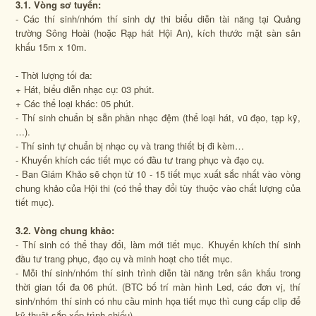
3.1. Vòng sơ tuyển:
- Các thí sinh/nhóm thí sinh dự thi biểu diễn tài năng tại Quảng
trường Sông Hoài (hoặc Rạp hát Hội An), kích thước mặt sàn sân
khấu 15m x 10m.
- Thời lượng tối đa:
+ Hát, biểu diễn nhạc cụ: 03 phút.
+ Các thể loại khác: 05 phút.
- Thí sinh chuẩn bị sẵn phần nhạc đệm (thể loại hát, vũ đạo, tạp kỹ,
…).
- Thí sinh tự chuẩn bị nhạc cụ và trang thiết bị đi kèm…
- Khuyến khích các tiết mục có đầu tư trang phục và đạo cụ.
- Ban Giám Khảo sẽ chọn từ 10 - 15 tiết mục xuất sắc nhất vào vòng
chung khảo của Hội thi (có thể thay đổi tùy thuộc vào chất lượng của
tiết mục).
3.2. Vòng chung khảo:
- Thí sinh có thể thay đổi, làm mới tiết mục. Khuyến khích thí sinh
đầu tư trang phục, đạo cụ và minh hoạt cho tiết mục.
- Mỗi thí sinh/nhóm thí sinh trình diễn tài năng trên sân khấu trong
thời gian tối đa 06 phút.
(BTC bố trí màn hình Led, các đơn vị, thí
sinh/nhóm thí sinh có nhu cầu minh họa tiết mục thì cung cấp clip để
kỹ thuật sắp xếp trình chiếu)