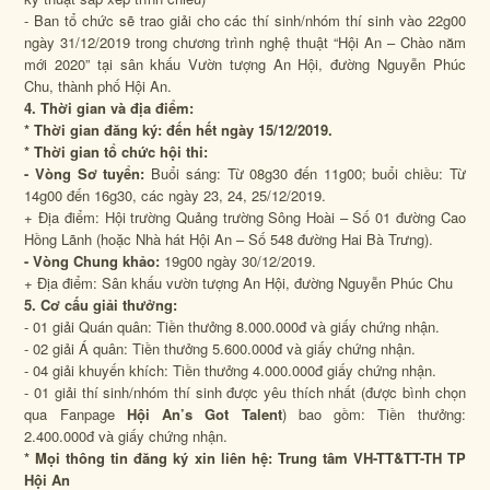
- Ban tổ chức sẽ trao giải cho các thí sinh/nhóm thí sinh vào 22g00
ngày 31/12/2019 trong chương trình nghệ thuật “
Hội An – Chào năm
mới 2020”
tại sân khấu Vườn tượng An Hội, đường Nguyễn Phúc
Chu, thành phố Hội An.
4. Thời gian và địa điểm:
* Thời gian đăng ký:
đến hết ngày 15/12/2019.
* Thời gian tổ chức hội thi:
- Vòng Sơ tuyển
:
Buổi sáng: Từ 08g30 đến 11g00; buổi chiều: Từ
14g00 đến 16g30, các ngày 23, 24, 25/12/2019.
+ Địa điểm: Hội trường Quảng trường Sông Hoài – Số 01 đường Cao
Hồng Lãnh (hoặc Nhà hát Hội An – Số 548 đường Hai Bà Trưng).
- Vòng Chung khảo
:
19g00 ngày 30/12/2019.
+ Địa điểm: Sân khấu vườn tượng An Hội, đường Nguyễn Phúc Chu
5. Cơ cấu giải thưởng:
- 01 giải Quán quân: Tiền thưởng 8.000.000đ và giấy chứng nhận.
- 02 giải Á quân: Tiền thưởng 5.600.000đ và giấy chứng nhận.
- 04 giải khuyến khích: Tiền thưởng 4.000.000đ giấy chứng nhận.
- 01 giải thí sinh/nhóm thí sinh được yêu thích nhất (được bình chọn
qua Fanpage
Hội An’s Got Talent
) bao gồm: Tiền thưởng:
2.400.000đ và giấy chứng nhận.
* Mọi thông tin đăng ký xin liên hệ: Trung tâm VH-TT&TT-TH TP
Hội An