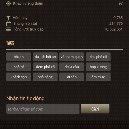
Khách viếng thăm
97
Hôm nay
9,785
Tháng hiện tại
214,776
Tổng lượt truy cập
76,502,601
TAGS
hội an
du lịch hội an
vé tham quan
khu phố cổ
phố cổ
đêm phố cổ
chùa cầu
hợp xướng
khách sạn
nhà hàng
di sản
ẩm thực
Nhận tin tự động