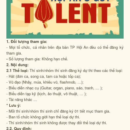
1. Đối tượng tham gia:
- Mọi tổ chức, cá nhân trên địa bàn TP Hội An đều có thể đăng ký
tham gia.
-
Số lượng tham gia: Không hạn chế.
2. Nội dung:
2.1 Thể loại:
Thí sinh/nhóm thí sinh đăng ký dự thi theo các thể loại:
- Hát (đơn ca, song ca, tam ca hoặc tốp ca);
- Vũ đạo (Nhảy, múa, khiêu vũ, flashmob, …);
- Biểu diễn nhạc cụ (Guitar, organ, piano, sáo, tranh, … );
- Biểu diễn tạp kỹ (kịch, ảo thuật, võ thuật, … );
- Tài năng khác …
* Lưu ý:
- Mỗi thí sinh/nhóm thí sinh chỉ đăng ký 01 tiết mục tham gia.
- Ban tổ chức không giới hạn thể loại dự thi.
- Thí sinh/nhóm thí sinh không được thay đổi thể loại dự thi.
2.2. Quy định: