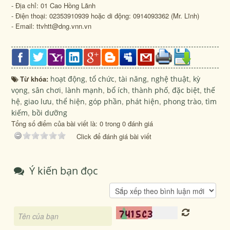
- Địa chỉ: 01 Cao Hồng Lãnh
- Điện thoại: 02353910939 hoặc di động: 0914093362 (Mr. Lĩnh)
- Email: ttvhtt@dng.vnn.vn
Từ khóa:
hoạt động
,
tổ chức
,
tài năng
,
nghệ thuật
,
kỳ
vọng
,
sân chơi
,
lành mạnh
,
bổ ích
,
thành phố
,
đặc biệt
,
thế
hệ
,
giao lưu
,
thể hiện
,
góp phần
,
phát hiện
,
phong trào
,
tìm
kiếm
,
bồi dưỡng
Tổng số điểm của bài viết là: 0 trong 0 đánh giá
Click để đánh giá bài viết
Ý kiến bạn đọc