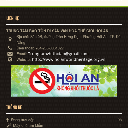
LIÊN HỆ
TRUNG TÂM BẢO TỒN DI SẢN VĂN HÓA THẾ GIỚI HỘI AN
Địa chỉ:
Số 10B, đường Trần Hưng Đạo, Phường Hội An, TP. Đà
Nẵng
Điện thoại:
+84-235-3861327
Trungtamvhtthoian@gmail.com
Email:
http://www.hoianworldheritage.org.vn
Website:
THỐNG KÊ
Đang truy cập
98
Máy chủ tìm kiếm
1