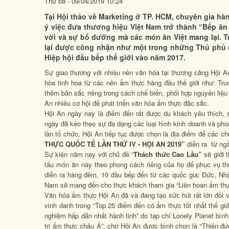
Thứ ba - 09/04/2019 10:24
Tại Hội thảo về Marketing ở TP. HCM, chuyên gia hàng
ý việc đưa thương hiệu Việt Nam trở thành “Bếp ăn 
vời và sự bổ dưỡng mà các món ăn Việt mang lại. T
lại được công nhận như một trong những Thủ phủ c
Hiệp hội đầu bếp thế giới vào năm 2017.
Sự giao thương với nhiều nền văn hóa tại thương cảng Hội A
hòa tinh hoa từ các nền ẩm thực hàng đầu thế giới như: T
thêm bản sắc riêng trong cách chế biến, phối hợp nguyên liệ
An nhiều cơ hội để phát triển văn hóa ẩm thực đặc sắc.
Hội An ngày nay là điểm đến rất được du khách yêu thích, s
ngày đã kéo theo sự đa dạng các loại hình kinh doanh và pho
lần tổ chức, Hội An tiếp tục được chọn là địa điểm để các ch
THỰC QUỐC TẾ LẦN THỨ IV - HỘI AN 2019”
diễn ra từ ng
Sự kiện năm nay với chủ đề “
Thách thức Cao Lầu”
sẽ giới 
tấu món ăn này theo phong cách riêng của họ để phục vụ th
diễn ra hàng đêm, 10 đầu bếp đến từ các quốc gia: Đức, Nhật
Nam sẽ mang đến cho thực khách tham gia “Liên hoan ẩm thực
Văn hóa ẩm thực Hội An đã và đang tạo sức hút rất lớn đối vớ
vinh danh trong “Top 25 điểm đến có ẩm thực tốt nhất thế giới
nghiệm hấp dẫn nhất hành tinh” do tạp chí Lonely Planet bì
trị ẩm thực châu Á”, chợ Hội An được bình chọn là “Thiên đ