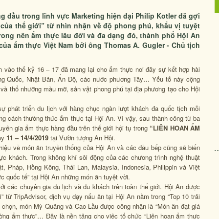
 đầu trong lĩnh vực Marketing hiện đại Philip Kotler đã gợi
của thế giới” từ nhìn nhận về độ phong phú, khẩu vị tuyệt
rong nền ẩm thực lâu đời và đa dạng đó, thành phố Hội An
ủa ẩm thực Việt Nam bởi ông Thomas A. Gugler - Chủ tịch
n vào thế kỷ 16 – 17 đã mang lại cho ẩm thực nơi đây sự kết hợp hài
rung Quốc, Nhật Bản, Ấn Độ, các nước phương Tây… Yếu tố này cộng
u và thổ nhưỡng màu mỡ, sản vật phong phú tại địa phương tạo cho Hội
ự phát triển du lịch với hàng chục ngàn lượt khách đa quốc tịch mỗi
ng cách thưởng thức ẩm thực tại Hội An. Vì vậy, sau thành công từ ba
uyên gia ẩm thực hàng đầu trên thế giới hội tụ trong
“LIÊN HOAN ẨM
ày
11 – 14/4/2019
tại Vườn tượng An Hội.
thiệu về món ăn truyền thống của Hội An và các đầu bếp cũng sẽ biến
ực khách. Trong không khí sôi động của các chương trình nghệ thuật
, Pháp, Hồng Kông, Thái Lan, Malaysia, Indonesia, Philippin và Việt
 quốc tế” tại Hội An những món ăn tuyệt vời.
i các chuyên gia du lịch và du khách trên toàn thế giới. Hội An được
” từ TripAdvisor, dịch vụ dạy nấu ăn tại Hội An nằm trong “Top 10 trải
nh chọn, món Mỳ Quảng và Cao Lầu được công nhận là “Món ăn đạt giá
ường ẩm thực”… Đây là nền tảng cho việc tổ chức “Liên hoan ẩm thực