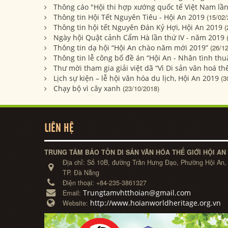
Thông cáo "Hội thi hợp xướng quốc tế Việt Nam lần
Thông tin Hội Tết Nguyên Tiêu - Hội An 2019
(15/02/
Thông tin hội tết Nguyên Đán Kỷ Hợi, Hội An 2019
(
Ngày hội Quật cảnh Cẩm Hà lần thứ IV - năm 2019
Thông tin dạ hội “Hội An chào năm mới 2019”
(26/1
Thông tin lễ công bố đề án “Hội An - Nhân tình th
Thư mời tham gia giải việt dã “Vì Di sản văn hoá t
Lịch sự kiện – lễ hội văn hóa du lịch, Hội An 2019
(3
Chạy bộ vì cây xanh
(23/10/2018)
LIÊN HỆ
TRUNG TÂM BẢO TỒN DI SẢN VĂN HÓA THẾ GIỚI HỘI AN
Địa chỉ:
Số 10B, đường Trần Hưng Đạo, Phường Hội An,
TP. Đà Nẵng
Điện thoại:
+84-235-3861327
Trungtamvhtthoian@gmail.com
Email:
http://www.hoianworldheritage.org.vn
Website: