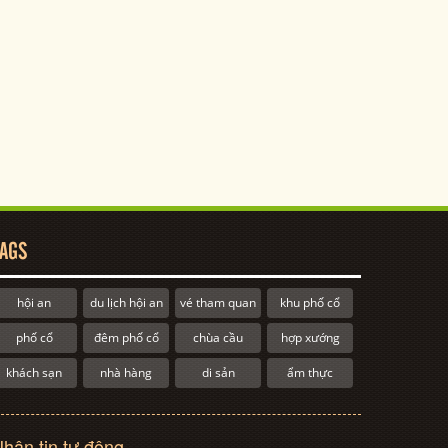
AGS
hội an
du lịch hội an
vé tham quan
khu phố cổ
phố cổ
đêm phố cổ
chùa cầu
hợp xướng
khách sạn
nhà hàng
di sản
ẩm thực
hận tin tự động