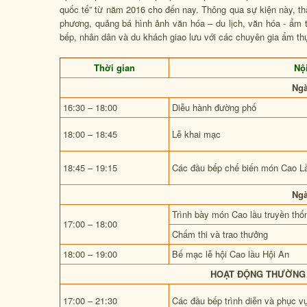
quốc tế” từ năm 2016 cho đến nay. Thông qua sự kiện này, thà
phương, quảng bá hình ảnh văn hóa – du lịch, văn hóa - ẩm 
bếp, nhân dân và du khách giao lưu với các chuyên gia ẩm th
Thời gian
Nộ
Ngà
16:30 – 18:00
Diễu hành đường phố
18:00 – 18:45
Lễ khai mạc
18:45 – 19:15
Các đầu bếp chế biến món Cao L
Ngà
Trình bày món Cao lầu truyền thố
17:00 – 18:00
Chấm thi và trao thưởng
18:00 – 19:00
Bế mạc lễ hội Cao lầu Hội An
HOẠT ĐỘNG THƯỜNG XU
17:00 – 21:30
Các đầu bếp trình diễn và phục vụ