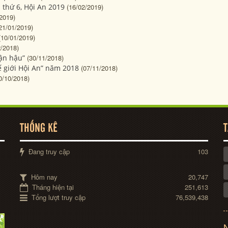
 thứ 6, Hội An 2019
(16/02/2019)
2019)
21/01/2019)
(10/01/2019)
2/2018)
uận hậu”
(30/11/2018)
hế giới Hội An” năm 2018
(07/11/2018)
0/10/2018)
THỐNG KÊ
T
Đang truy cập
103
Hôm nay
20,747
Tháng hiện tại
251,613
Tổng lượt truy cập
76,539,438
N