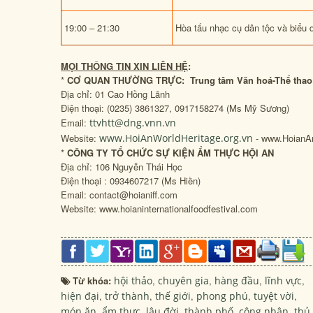
19:00 – 21:30
Hòa tấu nhạc cụ dân tộc và biểu 
MỌI THÔNG TIN XIN LIÊN HỆ
:
*
CƠ QUAN THƯỜNG TRỰC:
Trung tâm Văn hoá-Thể thao
Địa chỉ: 01 Cao Hồng Lãnh
Điện thoại: (0235) 3861327, 0917158274 (Ms Mỹ Sương)
Email:
ttvhtt@dng.vnn.vn
Website:
www.HoiAnWorldHeritage.org.vn
- www.HoianA
*
CÔNG TY TỔ CHỨC SỰ KIỆN ẨM THỰC HỘI AN
Địa chỉ: 106 Nguyễn Thái Học
Điện thoại : 0934607217 (Ms Hiền)
Email: contact@hoianiff.com
Website: www.hoianinternationalfoodfestival.com
Từ khóa:
hội thảo
,
chuyên gia
,
hàng đầu
,
lĩnh vực
,
hiện đại
,
trở thành
,
thế giới
,
phong phú
,
tuyệt vời
,
món ăn
,
ẩm thực
,
lâu đời
,
thành phố
,
công nhận
,
thủ