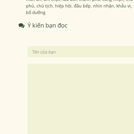
phủ
,
chủ tịch
,
hiệp hội
,
đầu bếp
,
nhìn nhận
,
khẩu vị
,
bổ dưỡng
Ý kiến bạn đọc