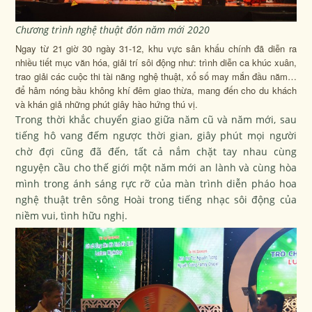
Chương trình nghệ thuật đón năm mới 2020
Ngay từ 21 giờ 30 ngày 31-12, khu vực sân khấu chính đã diễn ra
nhiều tiết mục văn hóa, giải trí sôi động như: trình diễn ca khúc xuân,
trao giải các cuộc thi tài năng nghệ thuật, xổ số may mắn đầu năm…
để hâm nóng bầu không khí đêm giao thừa, mang đến cho du khách
và khán giả những phút giây hào hứng thú vị.
Trong thời khắc chuyển giao giữa năm cũ và năm mới, sau
tiếng hô vang đếm ngược thời gian, giây phút mọi người
chờ đợi cũng đã đến, tất cả nắm chặt tay nhau cùng
nguyện cầu cho thế giới một năm mới an lành và cùng hòa
mình trong ánh sáng rực rỡ của màn trình diễn pháo hoa
nghệ thuật trên sông Hoài trong tiếng nhạc sôi động của
niềm vui, tình hữu nghị.