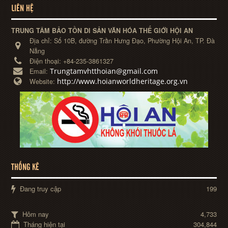
LIÊN HỆ
TRUNG TÂM BẢO TỒN DI SẢN VĂN HÓA THẾ GIỚI HỘI AN
Địa chỉ:
Số 10B, đường Trần Hưng Đạo, Phường Hội An, TP. Đà
Nẵng
Điện thoại:
+84-235-3861327
Trungtamvhtthoian@gmail.com
Email:
http://www.hoianworldheritage.org.vn
Website:
THỐNG KÊ
Đang truy cập
199
Hôm nay
4,733
Tháng hiện tại
304,844