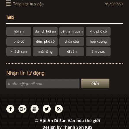
Tổng lượt truy cập
76,592,669
TAGS
hội an
du lịch hội an
vé tham quan
khu phố cổ
phố cổ
đêm phố cổ
chùa cầu
hợp xướng
khách sạn
nhà hàng
di sản
ẩm thực
Nhận tin tự động
© Hội An Di Sản Văn hóa thế giới
Design by
Thanh Son KBS