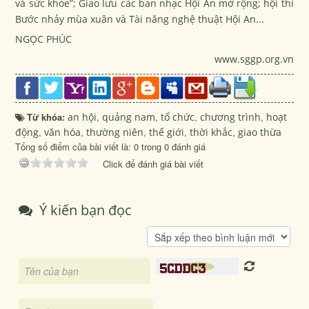
và sức khỏe”; Giao lưu các ban nhạc Hội An mở rộng; hội thi
Bước nhảy mùa xuân và Tài năng nghệ thuật Hội An...
NGỌC PHÚC
www.sggp.org.vn
Từ khóa:
an hội
,
quảng nam
,
tổ chức
,
chương trình
,
hoạt
động
,
văn hóa
,
thường niên
,
thế giới
,
thời khắc
,
giao thừa
Tổng số điểm của bài viết là: 0 trong 0 đánh giá
Click để đánh giá bài viết
Ý kiến bạn đọc