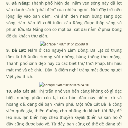
8. Đà Nẵng:
Thành phố hiện đại nằm ven sông này đã lọt
vào danh sách “phải đến” của nhiều người. Nơi đây trở nên
lộng lẫy vào ban đêm, khi ánh đèn neon bừng sáng dọc
sông Hàn. Vào tối cuối tuần, cầu Rồng được thắp sáng và
phun lửa. Đà Nẵng còn có một bãi cát dài nằm ở phía Đông
để du khách thư giãn.
9. Đà Lạt:
Nằm ở cao nguyên Lâm Đồng, Đà Lạt có trung
tâm là hồ Xuân Hương với những hàng thông thơ mộng.
Thành phố xinh đẹp này có các biệt thự thời Pháp, khí hậu
mát mẻ và dễ chịu. Đây là điểm nghỉ trăng mật được người
Việt yêu thích.
10. Đảo Cát Bà:
Thị trấn nhỏ ven bến cảng không có gì đặc
biệt, nhưng phần còn lại của hòn đảo này hiểm trở và
hoang dã, đáng để bạn khám phá. Một nửa Cát Bà là công
viên quốc gia, thiên đường cho những du khách tới đây để
leo núi, lặn biển hay chèo thuyền kayak (biển và san hô ở
đây cũng được bảo vệ. Từ đây, bạn cũng có thể dễ dàng tới