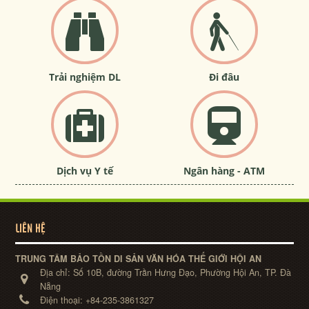
Trải nghiệm DL
Đi đâu
Dịch vụ Y tế
Ngân hàng - ATM
LIÊN HỆ
TRUNG TÂM BẢO TỒN DI SẢN VĂN HÓA THẾ GIỚI HỘI AN
Địa chỉ:
Số 10B, đường Trần Hưng Đạo, Phường Hội An, TP. Đà
Nẵng
Điện thoại:
+84-235-3861327