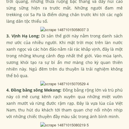
trời quang, những thửa ruộng bậc thang và dãy núi cao
sừng sững hiện ra trước mắt. Những người đam mê
trekking coi Sa Pa là điểm dừng chân trước khi tới các ngôi
làng dân tộc thiểu số.
3. Vịnh Hạ Long:
Di sản thế giới này nằm trong danh sách
mơ ước của nhiều người. Khi mặt trời mọc trên làn nước
xanh ngọc và các hòn đảo nằm rải rác khắp vịnh, đây là một
trong những khung cảnh đẹp nhất thế giới. Vào mùa lạnh,
sương khói tạo ra sự bí ẩn mơ màng cho kỳ quan thiên
nhiên này. Ngủ đêm trên du thuyền là trải nghiệm không
thể bỏ qua.
4. Đồng bằng sông Mekong:
Đồng bằng rộng lớn và trù phú
này có mê cung kênh rạch xuyên qua những miệt vườn
xanh mướt và rừng đước rậm rạp. Đây là vựa lúa của Việt
Nam, thu hút du khách tới tham quan chợ nổi nhộn nhịp
với những chiếc thuyền đầy màu sắc trong ánh bình minh.