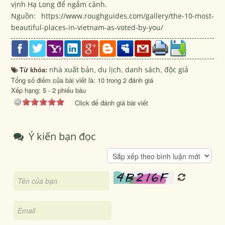
vịnh Hạ Long để ngắm cảnh.
Nguồn: https://www.roughguides.com/gallery/the-10-most-
beautiful-places-in-vietnam-as-voted-by-you/
Từ khóa:
nhà xuất bản
,
du lịch
,
danh sách
,
độc giả
Tổng số điểm của bài viết là: 10 trong 2 đánh giá
Xếp hạng:
5
-
2
phiếu bầu
Click để đánh giá bài viết
Ý kiến bạn đọc