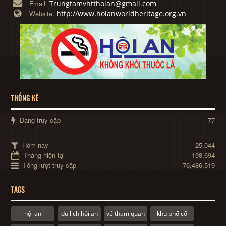
Trungtamvhtthoian@gmail.com
Email:
http://www.hoianworldheritage.org.vn
Website:
THỐNG KÊ
Đang truy cập
77
Hôm nay
25,044
Tháng hiện tại
198,694
Tổng lượt truy cập
76,486,519
TAGS
hội an
du lịch hội an
vé tham quan
khu phố cổ