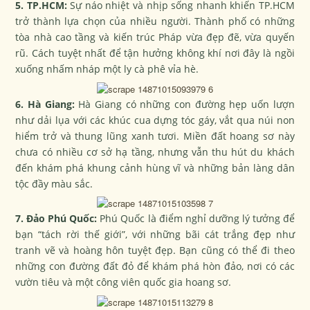
5. TP.HCM:
Sự náo nhiệt và nhịp sống nhanh khiến TP.HCM
trở thành lựa chọn của nhiều người. Thành phố có những
tòa nhà cao tầng và kiến trúc Pháp vừa đẹp đẽ, vừa quyến
rũ. Cách tuyệt nhất để tận hưởng không khí nơi đây là ngồi
xuống nhấm nháp một ly cà phê vỉa hè.
6. Hà Giang:
Hà Giang có những con đường hẹp uốn lượn
như dải lụa với các khúc cua dựng tóc gáy, vắt qua núi non
hiểm trở và thung lũng xanh tươi. Miền đất hoang sơ này
chưa có nhiều cơ sở hạ tầng, nhưng vẫn thu hút du khách
đến khám phá khung cảnh hùng vĩ và những bản làng dân
tộc đầy màu sắc.
7. Đảo Phú Quốc:
Phú Quốc là điểm nghỉ dưỡng lý tưởng để
bạn “tách rời thế giới”, với những bãi cát trắng đẹp như
tranh vẽ và hoàng hôn tuyệt đẹp. Bạn cũng có thể đi theo
những con đường đất đỏ để khám phá hòn đảo, nơi có các
vườn tiêu và một công viên quốc gia hoang sơ.