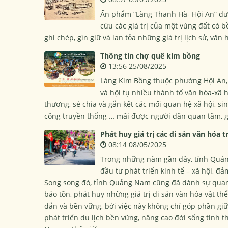
Ấn phẩm “Làng Thanh Hà- Hội An” đượ
cứu các giá trị của một vùng đất có b
ghi chép, gìn giữ và lan tỏa những giá trị lịch sử, văn
Thông tin chợ quê kim bồng
13:56 25/08/2025
Làng Kim Bồng thuộc phường Hội An, t
và hội tụ nhiều thành tố văn hóa-xã h
thương, sẻ chia và gắn kết các mối quan hệ xã hội, s
công truyền thống … mãi được người dân quan tâm, g
Phát huy giá trị các di sản văn hóa 
08:14 08/05/2025
Trong những năm gần đây, tỉnh Quản
đầu tư phát triển kinh tế – xã hội, 
Song song đó, tỉnh Quảng Nam cũng đã dành sự quan t
bảo tồn, phát huy những giá trị di sản văn hóa vật th
đắn và bền vững, bởi việc này không chỉ góp phần gi
phát triển du lịch bền vững, nâng cao đời sống tinh