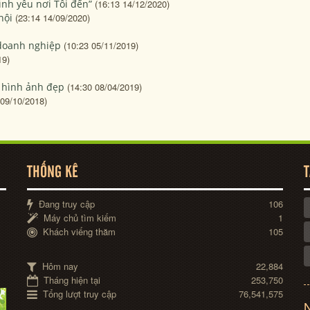
Tình yêu nơi Tôi đến”
(16:13 14/12/2020)
hội
(23:14 14/09/2020)
doanh nghiệp
(10:23 05/11/2019)
19)
 hình ảnh đẹp
(14:30 08/04/2019)
 09/10/2018)
THỐNG KÊ
T
Đang truy cập
106
Máy chủ tìm kiếm
1
Khách viếng thăm
105
Hôm nay
22,884
Tháng hiện tại
253,750
Tổng lượt truy cập
76,541,575
N