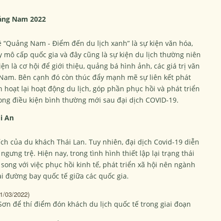
uảng Nam 2022
ề “Quảng Nam - Điểm đến du lịch xanh” là sự kiện văn hóa,
quy mô cấp quốc gia và đây cũng là sự kiện du lịch thường niên
n là cơ hội để giới thiệu, quảng bá hình ảnh, các giá trị văn
t Nam. Bên cạnh đó còn thúc đẩy mạnh mẽ sự liên kết phát
 hoạt lại hoạt động du lịch, góp phần phục hồi và phát triển
ong điều kiện bình thường mới sau đại dịch COVID-19.
i An
ích của du khách Thái Lan. Tuy nhiên, đại dịch Covid-19 diễn
 ngưng trệ. Hiện nay, trong tình hình thiết lập lại trạng thái
ong với việc phục hồi kinh tế, phát triển xã hội nên ngành
ại đường bay quốc tế giữa các quốc gia.
1/03/2022)
n để thí điểm đón khách du lịch quốc tế trong giai đoạn