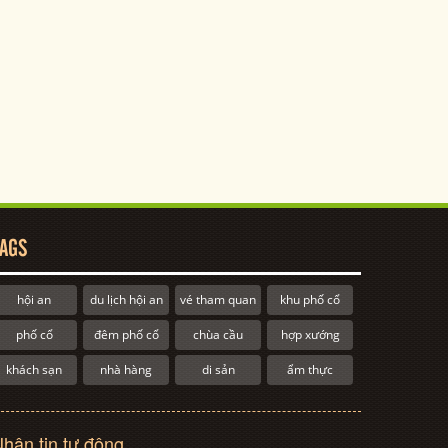
AGS
hội an
du lịch hội an
vé tham quan
khu phố cổ
phố cổ
đêm phố cổ
chùa cầu
hợp xướng
khách sạn
nhà hàng
di sản
ẩm thực
hận tin tự động