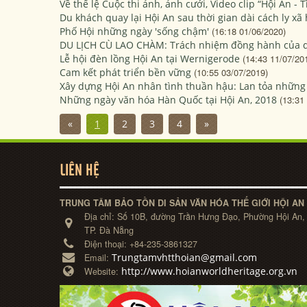
Về thể lệ Cuộc thi ảnh, ảnh cưới, Video clip “Hội An - 
Du khách quay lại Hội An sau thời gian dài cách ly xã 
Phố Hội những ngày 'sống chậm'
(16:18 01/06/2020)
DU LỊCH CÙ LAO CHÀM: Trách nhiệm đồng hành của 
Lễ hội đèn lồng Hội An tại Wernigerode
(14:43 11/07/20
Cam kết phát triển bền vững
(10:55 03/07/2019)
Xây dựng Hội An nhân tình thuần hậu: Lan tỏa những
Những ngày văn hóa Hàn Quốc tại Hội An, 2018
(13:31
«
1
2
3
4
»
LIÊN HỆ
TRUNG TÂM BẢO TỒN DI SẢN VĂN HÓA THẾ GIỚI HỘI AN
Địa chỉ:
Số 10B, đường Trần Hưng Đạo, Phường Hội An,
TP. Đà Nẵng
Điện thoại:
+84-235-3861327
Trungtamvhtthoian@gmail.com
Email:
http://www.hoianworldheritage.org.vn
Website: