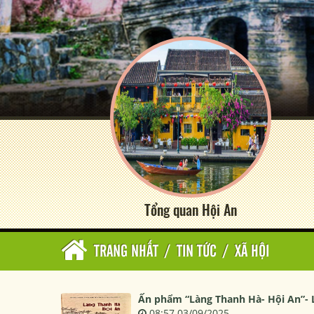
Tổng quan Hội An
TRANG NHẤT
/
TIN TỨC
/
XÃ HỘI
Ấn phẩm “Làng Thanh Hà- Hội An”- L
08:57 03/09/2025