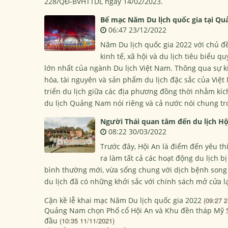
228/QĐ-BVHTTDL ngày 14/02/2023.
Bế mạc Năm Du lịch quốc gia tại Q
06:47 23/12/2022
Năm Du lịch quốc gia 2022 với chủ đ
kinh tế, xã hội và du lịch tiêu biểu 
lớn nhất của ngành Du lịch Việt Nam. Thông qua sự kiệ
hóa, tài nguyên và sản phẩm du lịch đặc sắc của Việ
triển du lịch giữa các địa phương đồng thời nhằm kích
du lịch Quảng Nam nói riêng và cả nước nói chung tr
Người Thái quan tâm đến du lịch Hộ
08:22 30/03/2022
Trước đây, Hội An là điểm đến yêu th
ra làm tất cả các hoạt động du lịch bị
bình thường mới, vừa sống chung với dịch bệnh song s
du lịch đã có những khởi sắc với chính sách mở cửa l
Cận kề lễ khai mạc Năm Du lịch quốc gia 2022
(09:27 2
Quảng Nam chọn Phố cổ Hội An và Khu đền tháp Mỹ Sơ
đầu
(10:35 11/11/2021)