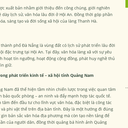
c xuất bản nhằm giới thiệu đến công chúng, giới nghiên
ề dày lịch sử, văn hóa lâu đời ở Hội An. Đồng thời góp phần
 hóa, sáng tạo và đời sống xã hội của làng Thanh Hà.
hành phố Đà Nẵng là vùng đất có lịch sử phát triển lâu đời
ội đặc trưng tại Hội An. Tại đây, văn hóa làng xã với sự yêu
inh hoạt tín ngưỡng, hoạt động cộng đồng, phát huy nghề thủ
ìn giữ.
trong phát triển kinh tế – xã hội tỉnh Quảng Nam
g Nam đã thể hiện tầm nhìn chiến lược trong việc quan tâm
đảm bảo quốc phòng – an ninh và đẩy mạnh hợp tác quốc tế.
âm đến đầu tư cho lĩnh vực văn hóa, đặc biệt là công tác
ể và phi vật thể trên địa bàn tỉnh. Đây là một hướng đi đúng
ữ gìn bản sắc văn hóa địa phương mà còn tạo nền tảng để
 thần của người dân, đồng thời quảng bá hình ảnh Quảng