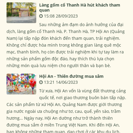
Làng gốm cổ Thanh Hà hút khách tham
quan
15:08 28/09/2023
Sau những ảm đạm do ảnh hưởng của đại
dịch, làng gốm cổ Thanh Hà, P. Thanh Hà, TP Hội An (Quảng
Nam) lại tấp nập đón khách đến tham quan, trải nghiệm.
Không chỉ được hòa mình trong không gian làng quê mộc
mạc, thanh bình, họ còn được trải nghiệm khi tự tay làm ra
những sản phẩm gốm độc đáo, hay thích thú lựa chọn
những món quà lưu niệm cho người thân và bạn bè.
Hội An - Thiên đường mua sắm
13:21 14/06/2023
Từ xưa, Hội An vốn là vùng đất thương cảng
quốc tế, nơi giao thương buôn bán tấp nập.
Các sản phẩm từ xứ Hội An, Quảng Nam được giới thương
gia nước ngoài ưa chuộng như tơ, cau, quế, yến sào, trầm
hương… Ngày nay, Hội An dường như trở thành thiên
đường mua sắm ở miền Trung Việt Nam. Khi đến Hội An,
bạn không những tham quan, dạo chơi ở các khu du lịch,