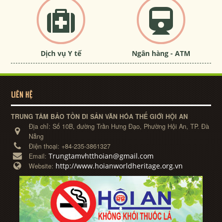
Dịch vụ Y tế
Ngân hàng - ATM
LIÊN HỆ
TRUNG TÂM BẢO TỒN DI SẢN VĂN HÓA THẾ GIỚI HỘI AN
Địa chỉ:
Số 10B, đường Trần Hưng Đạo, Phường Hội An, TP. Đà
Nẵng
Điện thoại:
+84-235-3861327
Trungtamvhtthoian@gmail.com
Email:
http://www.hoianworldheritage.org.vn
Website: