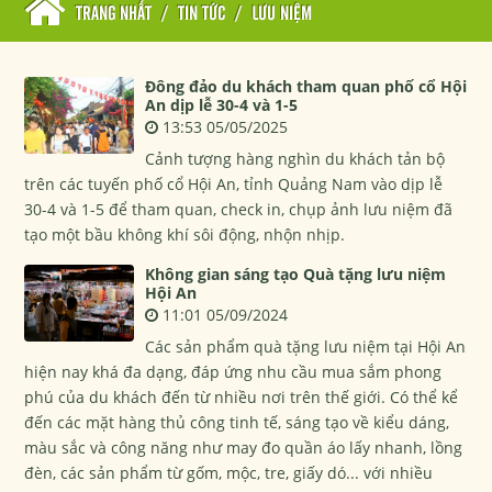
TRANG NHẤT
/
TIN TỨC
/
LƯU NIỆM
Đông đảo du khách tham quan phố cổ Hội
An dịp lễ 30-4 và 1-5
13:53 05/05/2025
Cảnh tượng hàng nghìn du khách tản bộ
trên các tuyến phố cổ Hội An, tỉnh Quảng Nam vào dịp lễ
30-4 và 1-5 để tham quan, check in, chụp ảnh lưu niệm đã
tạo một bầu không khí sôi động, nhộn nhịp.
Không gian sáng tạo Quà tặng lưu niệm
Hội An
11:01 05/09/2024
Các sản phẩm quà tặng lưu niệm tại Hội An
hiện nay khá đa dạng, đáp ứng nhu cầu mua sắm phong
phú của du khách đến từ nhiều nơi trên thế giới. Có thể kể
đến các mặt hàng thủ công tinh tế, sáng tạo về kiểu dáng,
màu sắc và công năng như may đo quần áo lấy nhanh, lồng
đèn, các sản phẩm từ gốm, mộc, tre, giấy dó... với nhiều