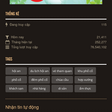
THỐNG KÊ
Đang truy cập
115
Hôm nay
21,411
Tháng hiện tại
252,277
Tổng lượt truy cập
76,540,102
TAGS
hội an
du lịch hội an
vé tham quan
khu phố cổ
phố cổ
đêm phố cổ
chùa cầu
hợp xướng
khách sạn
nhà hàng
di sản
ẩm thực
Nhận tin tự động