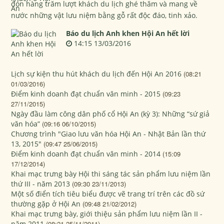
đón hàng trăm lượt khách du lịch ghé thăm và mang về
nước những vật lưu niệm bằng gỗ rất độc đáo, tinh xảo.
Báo du lịch Anh khen Hội An hết lời
14:15 13/03/2016
Lịch sự kiện thu hút khách du lịch đến Hội An 2016
(08:21
01/03/2016)
Điểm kinh doanh đạt chuẩn văn minh - 2015
(09:23
27/11/2015)
Ngày đầu làm công dân phố cổ Hội An (kỳ 3): Những “sứ giả
văn hóa”
(09:16 06/10/2015)
Chương trình "Giao lưu văn hóa Hội An - Nhật Bản lần thứ
13, 2015"
(09:47 25/06/2015)
Điểm kinh doanh đạt chuẩn văn minh - 2014
(15:09
17/12/2014)
Khai mạc trưng bày Hội thi sáng tác sản phẩm lưu niệm lần
thứ III - năm 2013
(09:30 23/11/2013)
Một số điển tích tiêu biểu được vẽ trang trí trên các đồ sứ
thường gặp ở Hội An
(09:48 21/02/2012)
Khai mạc trưng bày, giới thiệu sản phẩm lưu niệm lần II -
năm 2011
(08:21 25/11/2011)