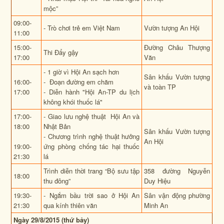
mộc”
09:00-
- Trò chơi trẻ em Việt Nam
Vườn tượng An Hội
11:00
15:00-
Đường Châu Thượng
Thi Đẩy gậy
17:00
Văn
- 1 giờ vì Hội An sạch hơn
Sân khấu Vườn tượng
16:00-
- Đoạn đường em chăm
và toàn TP
17:00
- Diễn hành "Hội An-TP du lịch
không khói thuốc lá"
17:00-
- Giao lưu nghệ thuật Hội An và
18:00
Nhật Bản
Sân khấu Vườn tượng
- Chương trình nghệ thuật hưởng
An Hội
19:00-
ứng phòng chống tác hại thuốc
21:30
lá
Trình diễn thời trang “Bộ sưu tập
358 đường Nguyễn
18:00
thu đông”
Duy Hiệu
19:30-
- Ngắm bầu trời sao ở Hội An
Sân vận động phường
21:30
qua kính thiên văn
Minh An
Ngày 29/8/2015 (thứ bảy)