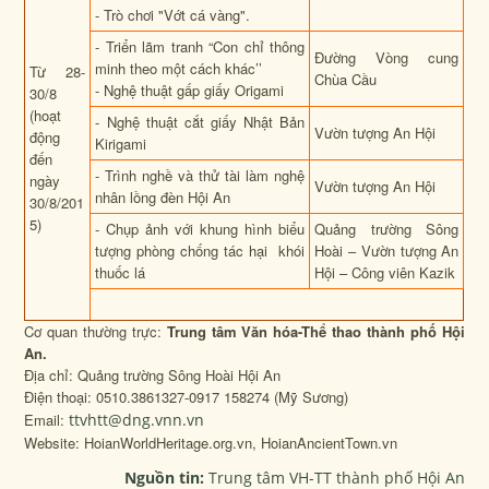
- Trò chơi "Vớt cá vàng".
- Triển lãm tranh “Con chỉ thông
Đường Vòng cung
minh theo một cách khác’’
Từ 28-
Chùa Cầu
- Nghệ thuật gấp giấy Origami
30/8
(hoạt
- Nghệ thuật cắt giấy Nhật Bản
Vườn tượng An Hội
động
Kirigami
đến
- Trình nghề và thử tài làm nghệ
ngày
Vườn tượng An Hội
nhân lồng đèn Hội An
30/8/201
5)
- Chụp ảnh với khung hình biểu
Quảng trường Sông
tượng phòng chống tác hại khói
Hoài – Vườn tượng An
thuốc lá
Hội – Công viên Kazik
Cơ quan thường trực:
Trung tâm Văn hóa-Thể thao thành phố Hội
An.
Địa chỉ: Quảng trường Sông Hoài Hội An
Điện thoại: 0510.3861327-0917 158274 (Mỹ Sương)
Email:
ttvhtt@dng.vnn.vn
Website: HoianWorldHeritage.org.vn, HoianAncientTown.vn
Nguồn tin:
Trung tâm VH-TT thành phố Hội An