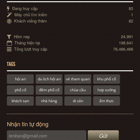
Đang truy cập
83
Máy chủ tìm kiếm
1
Khách viếng thăm
82
Hôm nay
24,991
Tháng hiện tại
198,641
Tổng lượt truy cập
76,486,466
TAGS
hội an
du lịch hội an
vé tham quan
khu phố cổ
phố cổ
đêm phố cổ
chùa cầu
hợp xướng
khách sạn
nhà hàng
di sản
ẩm thực
Nhận tin tự động