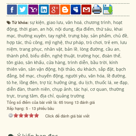
Từ khóa:
sự kiện
,
giao lưu
,
văn hoá
,
chương trình
,
hoạt
động
,
thời gian
,
an hội
,
nội dung
,
địa điểm
,
thứ sáu
,
khai
mạc
,
thường xuyên
,
tay nghề
,
trưng bày
,
sản phẩm
,
chủ đề
,
hợp tác
,
thủ công
,
mỹ nghệ
,
thư pháp
,
trò chơi
,
trẻ em
,
lưu
niệm
,
trang phục
,
nhân vật
,
bản lề
,
lòng đường
,
cầu an
,
thành phố
,
biểu diễn
,
nghệ thuật
,
trường học
,
đoàn thể
,
tôn giáo
,
sân khấu
,
cửa hàng
,
trình diễn
,
bầu trời
,
kính
thiên văn
,
sân vận động
,
hội thảo
,
du khách
,
sắp đặt
,
bạch
đằng
,
bế mạc
,
chuyển động
,
người yêu
,
văn hóa
,
lề đường
,
tò he
,
lồng đèn
,
trợ từ
,
hưởng ứng
,
du lịch
,
thuốc lá
,
xe đạp
,
diễn đàn
,
thanh niên
,
chụp ảnh
,
tác hại
,
cơ quan
,
thường
trực
,
trung tâm
,
địa chỉ
,
quảng trường
Tổng số điểm của bài viết là: 65 trong 13 đánh giá
Xếp hạng:
5
-
13
phiếu bầu
Click để đánh giá bài viết