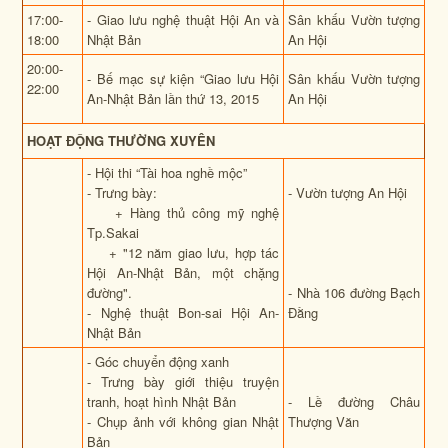
17:00-
- Giao lưu nghệ thuật Hội An và
Sân khấu Vườn tượng
18:00
Nhật Bản
An Hội
20:00-
- Bế mạc sự kiện
“Giao lưu Hội
Sân khấu Vườn tượng
22:00
An-Nhật Bản lần thứ 13, 2015
An Hội
HOẠT ĐỘNG THƯỜNG XUYÊN
- Hội thi
“Tài hoa nghề mộc”
-
Trưng bày:
- Vườn tượng An Hội
+ Hàng thủ công mỹ nghệ
Tp.Sakai
+ "12 năm giao lưu, hợp tác
Hội An-Nhật Bản, một chặng
đường".
- Nhà 106 đường Bạch
- Nghệ thuật Bon-sai Hội An-
Đằng
Nhật Bản
- Góc chuyển động xanh
- Trưng bày giới thiệu truyện
tranh, hoạt hình Nhật Bản
- Lề đường Châu
- Chụp ảnh với không gian Nhật
Thượng Văn
Bản