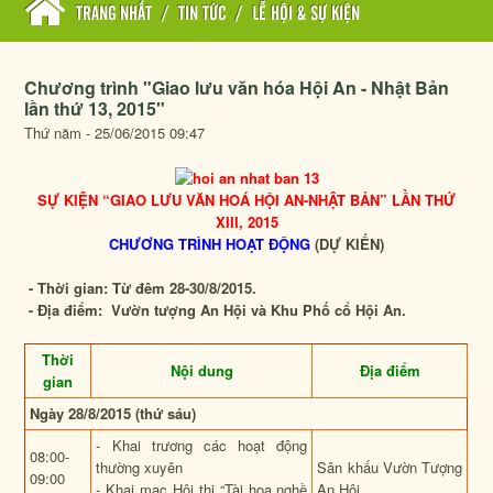
TRANG NHẤT
/
TIN TỨC
/
LỄ HỘI & SỰ KIỆN
Chương trình "Giao lưu văn hóa Hội An - Nhật Bản
lần thứ 13, 2015"
Thứ năm - 25/06/2015 09:47
SỰ KIỆN “GIAO LƯU VĂN HOÁ HỘI AN-NHẬT BẢN” LẦN THỨ
X
III
, 201
5
CHƯƠNG TRÌNH HOẠT ĐỘNG
(
DỰ KIẾN)
- Thời gian: Từ đêm 28-30/8/2015.
- Địa điểm: Vườn tượng An Hội và Khu Phố cổ Hội An.
Thời
Nội dung
Địa điểm
gian
Ngày 28/8/2015 (thứ sáu)
- Khai trương các hoạt động
08:00-
thường xuyên
Sân khấu Vườn Tượng
09:00
- Khai mạc Hội thi
“Tài hoa nghề
An Hội