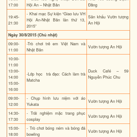
17:00
Hội An – Nhật Bản
Đằng
- Khai mạc Sự kiện
“Giao lưu VH
19:45-
Sân khấu Vườn tượng
Hội An-Nhật Bản lần thứ 13,
21:30
An Hội
2015”
Ngày 30/8/2015 (Chủ nhật)
09:00-
-Trò chơi trẻ em Việt Nam và
Vườn tượng An Hội
11:00
Nhật Bản
10:00-
11:00
13:00-
Duck Café – 59
-Lớp học trà đạo: Cách làm trà
14:00
Nguyễn Phúc Chu
Matcha
15:00-
16:00
09:00-
- Chụp hình lưu niệm với áo
Vườn tượng An Hội
12:00
Yukata
14:30-
- Trải nghiệm mặc trang phục
Vườn tượng An Hội
17:30
cosplay
15:00-
- Trò chơi bóng ném và bóng đá
Vườn tượng An Hội
18:00
bowling