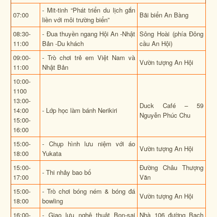
- Mit-tinh “Phát triển du lịch gắn
07:00
Bãi biển An Bàng
liền với môi trường biển”
08:30-
- Đua thuyền ngang Hội An -Nhật
Sông Hoài (phía Đông
11:00
Bản -Du khách
cầu An Hội)
09:00-
- Trò chơi trẻ em Việt Nam và
Vườn tượng An Hội
11:00
Nhật Bản
10:00-
1100
13:00-
Duck Café – 59
14:00
- Lớp học làm bánh Nerikiri
Nguyễn Phúc Chu
15:00-
16:00
15:00-
- Chụp hình lưu niệm với áo
Vườn tượng An Hội
18:00
Yukata
15:00-
Đường Châu Thượng
- Thi nhảy bao bố
17:00
Văn
15:00-
- Trò chơi bóng ném & bóng đá
Vườn tượng An Hội
18:00
bowling
16:00-
- Giao lưu nghệ thuật Bon-sai
Nhà 106 đường Bạch