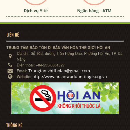
Dịch vụ Y tế
Ngân hàng - ATM
LIÊN HỆ
TRUNG TÂM BẢO TỒN DI SẢN VĂN HÓA THẾ GIỚI HỘI AN
Địa chỉ:
Số 10B, đường Trần Hưng Đạo, Phường Hội An, TP. Đà
Nẵng
Điện thoại:
+84-235-3861327
Trungtamvhtthoian@gmail.com
Email:
http://www.hoianworldheritage.org.vn
Website:
THỐNG KÊ