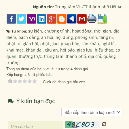
Nguồn tin:
Trung tâm VH-TT thành phố Hội An
Từ khóa:
sự kiện
,
chương trình
,
hoạt động
,
thời gian
,
địa
điểm
,
bạch đằng
,
an hội
,
nội dung
,
phóng sinh
,
tăng ni
,
phật tử
,
giáo hội
,
phật giáo
,
pháp bảo
,
sân khấu
,
nghi lễ
,
khai mạc
,
khán đài
,
cầu an
,
hội báo
,
giao lưu
,
hiếu thảo
,
cơ
quan
,
thường trực
,
trung tâm
,
thành phố
,
địa chỉ
,
quảng
trường
Tổng số điểm của bài viết là: 19 trong 4 đánh giá
Xếp hạng:
4.8
-
4
phiếu bầu
Click để đánh giá bài viết
Ý kiến bạn đọc