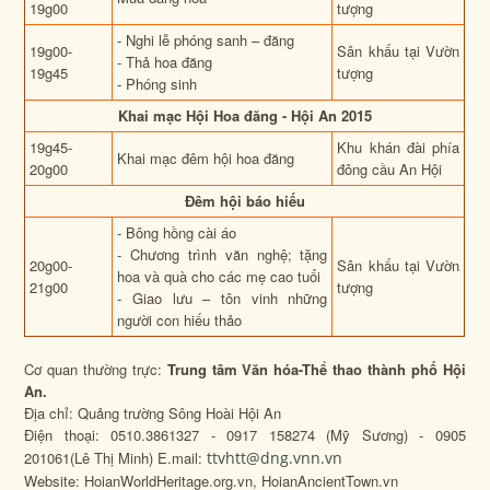
19g00
tượng
- Nghi lễ phóng sanh – đăng
19g00-
Sân khấu tại Vườn
- Thả hoa đăng
19g45
tượng
- Phóng sinh
Khai mạc Hội Hoa đăng - Hội An 2015
19g45-
Khu khán đài phía
Khai mạc đêm hội hoa đăng
20g00
đông cầu An Hội
Đêm hội báo hiếu
- Bông hồng cài áo
- Chương trình văn nghệ; tặng
20g00-
Sân khấu tại Vườn
hoa và quà cho các mẹ cao tuổi
21g00
tượng
- Giao lưu – tôn vinh những
người con hiếu thảo
Cơ quan thường trực:
Trung tâm Văn hóa-Thể thao thành phố Hội
An.
Địa chỉ: Quảng trường Sông Hoài Hội An
Điện thoại: 0510.3861327 - 0917 158274 (Mỹ Sương) - 0905
201061(Lê Thị Minh) E.mail:
ttvhtt@dng.vnn.vn
Website: HoianWorldHeritage.org.vn, HoianAncientTown.vn