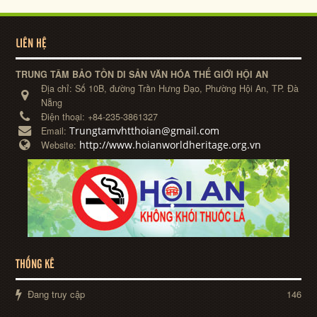
LIÊN HỆ
TRUNG TÂM BẢO TỒN DI SẢN VĂN HÓA THẾ GIỚI HỘI AN
Địa chỉ:
Số 10B, đường Trần Hưng Đạo, Phường Hội An, TP. Đà
Nẵng
Điện thoại:
+84-235-3861327
Trungtamvhtthoian@gmail.com
Email:
http://www.hoianworldheritage.org.vn
Website:
THỐNG KÊ
Đang truy cập
146