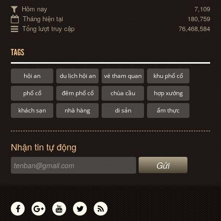
Hôm nay
7,109
Tháng hiện tại
180,759
Tổng lượt truy cập
76,468,584
TAGS
hội an
du lịch hội an
vé tham quan
khu phố cổ
phố cổ
đêm phố cổ
chùa cầu
hợp xướng
khách sạn
nhà hàng
di sản
ẩm thực
Nhận tin tự động