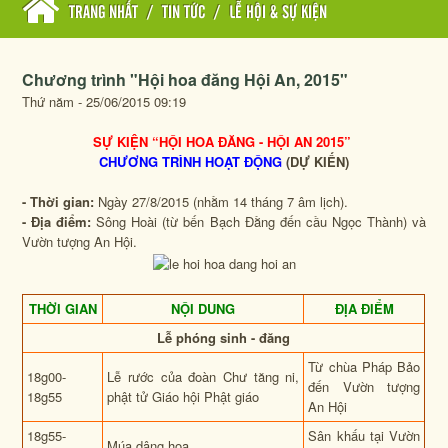
TRANG NHẤT
/
TIN TỨC
/
LỄ HỘI & SỰ KIỆN
Chương trình "Hội hoa đăng Hội An, 2015"
Thứ năm - 25/06/2015 09:19
SỰ KIỆN
“HỘI HOA ĐĂNG - HỘI AN 2015”
CHƯƠNG TRÌNH HOẠT ĐỘNG
(
DỰ KIẾN)
- Thời gian:
Ngày 27/8/2015 (nhằm 14 tháng 7 âm lịch).
- Địa điểm:
Sông Hoài (từ bến Bạch Đằng đến cầu Ngọc Thành) và
Vườn tượng An Hội.
THỜI GIAN
NỘI DUNG
ĐỊA ĐIỂM
Lễ phóng sinh - đăng
Từ chùa Pháp Bảo
18g00-
Lễ rước của đoàn Chư tăng ni,
đến Vườn tượng
18g55
phật tử Giáo hội Phật giáo
An Hội
18g55-
Sân khấu tại Vườn
Múa dâng hoa