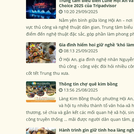
Trung tâm biểu diễn Lune Hội An và 
Choice 2025 của Tripadvisor
10:20 29/09/2025
Nằm yên bình giữa lòng Hội An – nơi
vực thủ công và nghệ thuật dân gian, Trung tâm biểu 
điểm đến nghệ thuật đặc sắc, góp phần làm phong phú
Gia đình hiếm hoi giữ nghề 'khó làm
08:13 25/09/2025
Ở Hội An, gia đình nghệ nhân Nguyễn
thủ công - công việc đòi hỏi nhiều c
cốt tết Trung thu xưa.
Thông tin chợ quê kim bồng
13:56 25/08/2025
Làng Kim Bồng thuộc phường Hội An, t
và hội tụ nhiều thành tố văn hóa-xã h
thương, sẻ chia và gắn kết các mối quan hệ xã hội, s
công truyền thống … mãi được người dân quan tâm, g
Hành trình gìn giữ tinh hoa làng n