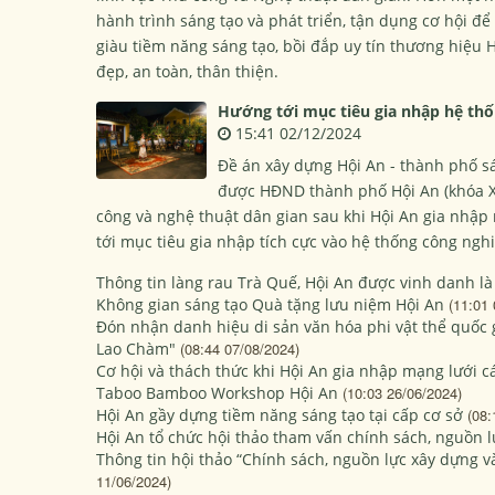
hành trình sáng tạo và phát triển, tận dụng cơ hội đ
giàu tiềm năng sáng tạo, bồi đắp uy tín thương hiệu H
đẹp, an toàn, thân thiện.
Hướng tới mục tiêu gia nhập hệ thố
15:41 02/12/2024
Đề án xây dựng Hội An - thành phố s
được HĐND thành phố Hội An (khóa XII
công và nghệ thuật dân gian sau khi Hội An gia nhậ
tới mục tiêu gia nhập tích cực vào hệ thống công ngh
Thông tin làng rau Trà Quế, Hội An được vinh danh là
Không gian sáng tạo Quà tặng lưu niệm Hội An
(11:01 
Đón nhận danh hiệu di sản văn hóa phi vật thể quốc
Lao Chàm"
(08:44 07/08/2024)
Cơ hội và thách thức khi Hội An gia nhập mạng lưới
Taboo Bamboo Workshop Hội An
(10:03 26/06/2024)
Hội An gầy dựng tiềm năng sáng tạo tại cấp cơ sở
(08:
Hội An tổ chức hội thảo tham vấn chính sách, nguồn l
Thông tin hội thảo “Chính sách, nguồn lực xây dựng v
11/06/2024)