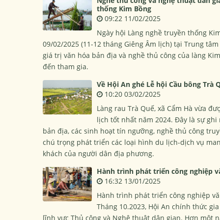
Nghề thủ công và nghệ thuật dân gi
thống Kim Bồng
09:22 11/02/2025
Ngày hội Làng nghề truyền thống Kim
09/02/2025 (11-12 tháng Giêng Âm lịch) tại Trung tâ
giá trị văn hóa bản địa và nghề thủ công của làng K
đến tham gia.
Về Hội An ghé Lễ hội Cầu bông Trà 
10:20 03/02/2025
Làng rau Trà Quế, xã Cẩm Hà vừa đượ
lịch tốt nhất năm 2024. Đây là sự ghi
bản địa, các sinh hoạt tín ngưỡng, nghề thủ công truy
chú trọng phát triển các loại hình du lịch-dịch vụ ma
khách của người dân địa phương.
Hành trình phát triển công nghiệp 
16:32 13/01/2025
Hành trình phát triển công nghiệp v
Tháng 10.2023, Hội An chính thức gi
lĩnh vực Thủ công và Nghệ thuật dân gian. Hơn một nă