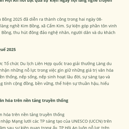
an Hội An nổi bật qua sự kiện Ngày hội làng nghề truyền
 Bồng 2025 đã diễn ra thành công trong hai ngày 08-
m làng nghề Kim Bồng, xã Cẩm Kim. Sự kiện góp phần tôn vinh
im Bồng, thu hút đông đảo nghệ nhân, người dân và du khách
Quế 2025
c Tổ chức Du lịch Liên Hợp quốc trao giải thưởng Làng du
 nhận những nỗ lực trong việc gìn giữ những giá trị văn hóa
ền thống, nếp sống, nếp sinh hoạt lâu đời, sự sáng tạo và
ng tính cộng đồng, bền vững, thể hiện sự thuần hậu, hiếu
văn hóa trên nền tảng truyền thống
ăn hóa trên nền tảng truyền thống
a nhập Mạng lưới các TP sáng tạo của UNESCO (UCCN) trên
m sau sự kiện quan trọng ấy, TP Hội An luôn nỗ lực trên