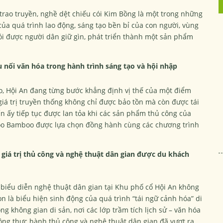
trao truyền, nghề dệt chiếu cói Kim Bồng là một trong những
của quá trình lao động, sáng tạo bền bỉ của con người, vùng
cói được người dân giữ gìn, phát triển thành một sản phẩm
 nối văn hóa trong hành trình sáng tạo và hội nhập
o, Hội An đang từng bước khẳng định vị thế của một điểm
 giá trị truyền thống không chỉ được bảo tồn mà còn được tái
 ấy tiếp tục được lan tỏa khi các sản phẩm thủ công của
aboo Bamboo được lựa chọn đồng hành cùng các chương trình
 giá trị thủ công và nghệ thuật dân gian được du khách
 biểu diễn nghệ thuật dân gian tại Khu phố cổ Hội An không
 là biểu hiện sinh động của quá trình “tái ngữ cảnh hóa” di
ng không gian di sản, nơi các lớp trầm tích lịch sử – văn hóa
ộng thực hành thủ công và nghệ thuật dân gian đã vượt ra