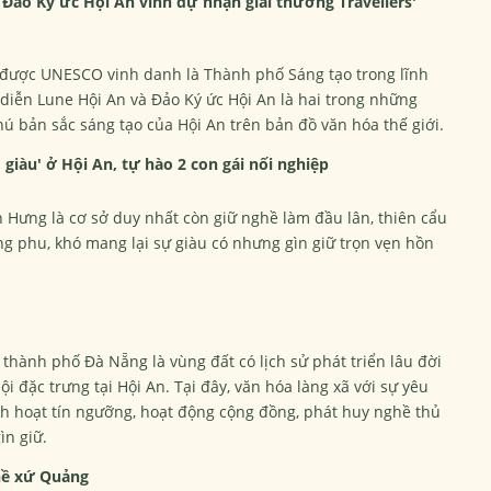
Đảo Ký ức Hội An vinh dự nhận giải thưởng Travellers'
 được UNESCO vinh danh là Thành phố Sáng tạo trong lĩnh
diễn Lune Hội An và Đảo Ký ức Hội An là hai trong những
 bản sắc sáng tạo của Hội An trên bản đồ văn hóa thế giới.
 giàu' ở Hội An, tự hào 2 con gái nối nghiệp
 Hưng là cơ sở duy nhất còn giữ nghề làm đầu lân, thiên cẩu
ông phu, khó mang lại sự giàu có nhưng gìn giữ trọn vẹn hồn
hành phố Đà Nẵng là vùng đất có lịch sử phát triển lâu đời
ội đặc trưng tại Hội An. Tại đây, văn hóa làng xã với sự yêu
inh hoạt tín ngưỡng, hoạt động cộng đồng, phát huy nghề thủ
ìn giữ.
ghề xứ Quảng