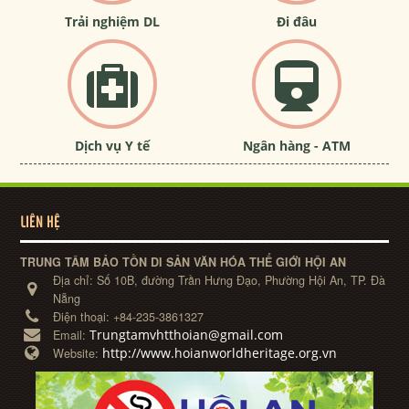
Trải nghiệm DL
Đi đâu
Dịch vụ Y tế
Ngân hàng - ATM
LIÊN HỆ
TRUNG TÂM BẢO TỒN DI SẢN VĂN HÓA THẾ GIỚI HỘI AN
Địa chỉ:
Số 10B, đường Trần Hưng Đạo, Phường Hội An, TP. Đà
Nẵng
Điện thoại:
+84-235-3861327
Trungtamvhtthoian@gmail.com
Email:
http://www.hoianworldheritage.org.vn
Website: