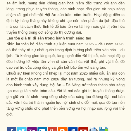
14 âm lịch, mang đến không gian hoài niệm đặc trưng với ánh đèn
lồng, trang phục truyền thống, các sinh hoạt dân gian và nhịp sống
chậm rãi gợi nhớ một Hội An của trăm năm trước. Hoạt động diễn ra
định kỳ hằng tháng này không chỉ tạo nên sản phẩm du lịch đặc thù
mà còn là cách thức tinh tế để bảo tồn và tái hiện các giá trị văn hóa
truyền thống trong đời sống đô thị đương đại.
Lan tỏa giá trị di sản trong hành trình sáng tạo
Nhìn lại toàn bộ diễn trình sự kiện cuối năm 2025 – đầu năm 2026,
có thể thấy rõ sự nhất quán trong định hướng phát triển văn hóa – du
lịch. Từ không gian làng quê, làng nghề đến Đô thị cổ, các hoạt động
đều hướng tới việc tôn vinh di sản văn hóa vật thể, phi vật thể, đề
cao vai trò của cộng đồng và gắn kết bảo tồn với sáng tạo.
Chuỗi sự kiện không chỉ khép lại một năm 2025 nhiều dấu ấn mà còn
là một lời chào năm mới 2026 đầy ấn tượng, mở ra những kỳ vọng
cho hành trình xây dựng Hội An – Đà Nẵng trở thành thành phố sáng
tạo mang tầm vóc toàn cầu. Đó là nơi các giá trị truyền thống được
gìn giữ và tái sinh trong dòng chảy của sáng tạo đương đại, nơi bản
sắc văn hóa trở thành nguồn lực nội sinh cho đổi mới, qua đó tạo nền
tảng vững chắc cho phát triển bền vững và hội nhập sâu rộng với thế
giới.