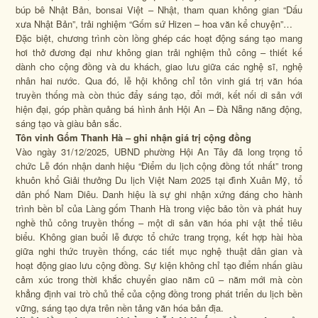
búp bê Nhật Bản, bonsai Việt – Nhật, tham quan không gian “Dấu
xưa Nhật Bản”, trải nghiệm “Gốm sứ Hizen – hoa văn kể chuyện”…
Đặc biệt, chương trình còn lồng ghép các hoạt động sáng tạo mang
hơi thở đương đại như không gian trải nghiệm thủ công – thiết kế
dành cho cộng đồng và du khách, giao lưu giữa các nghệ sĩ, nghệ
nhân hai nước. Qua đó, lễ hội không chỉ tôn vinh giá trị văn hóa
truyền thống mà còn thúc đẩy sáng tạo, đổi mới, kết nối di sản với
hiện đại, góp phần quảng bá hình ảnh Hội An – Đà Nẵng năng động,
sáng tạo và giàu bản sắc.
Tôn vinh Gốm Thanh Hà – ghi nhận giá trị cộng đồng
Vào ngày 31/12/2025, UBND phường Hội An Tây đã long trọng tổ
chức Lễ đón nhận danh hiệu “Điểm du lịch cộng đồng tốt nhất” trong
khuôn khổ Giải thưởng Du lịch Việt Nam 2025 tại đình Xuân Mỹ, tổ
dân phố Nam Diêu. Danh hiệu là sự ghi nhận xứng đáng cho hành
trình bền bỉ của Làng gốm Thanh Hà trong việc bảo tồn và phát huy
nghề thủ công truyền thống – một di sản văn hóa phi vật thể tiêu
biểu. Không gian buổi lễ được tổ chức trang trọng, kết hợp hài hòa
giữa nghi thức truyền thống, các tiết mục nghệ thuật dân gian và
hoạt động giao lưu cộng đồng. Sự kiện không chỉ tạo điểm nhấn giàu
cảm xúc trong thời khắc chuyển giao năm cũ – năm mới mà còn
khẳng định vai trò chủ thể của cộng đồng trong phát triển du lịch bền
vững, sáng tạo dựa trên nền tảng văn hóa bản địa.