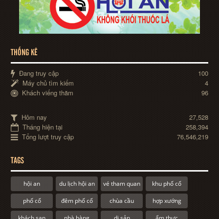
THỐNG KÊ
Đang truy cập
100
Máy chủ tìm kiếm
4
Khách viếng thăm
96
Hôm nay
27,528
Tháng hiện tại
258,394
Tổng lượt truy cập
76,546,219
TAGS
hội an
du lịch hội an
vé tham quan
khu phố cổ
phố cổ
đêm phố cổ
chùa cầu
hợp xướng
khách sạn
nhà hàng
di sản
ẩm thực