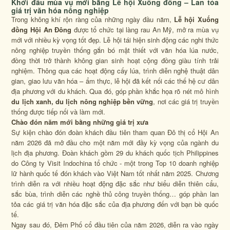
Khởi đầu mùa vụ mới bằng Lễ hội Xuống đồng – Lan tỏa
giá trị văn hóa nông nghiệp
Trong không khí rộn ràng của những ngày đầu năm,
Lễ hội Xuống
đồng Hội An Đông
được tổ chức tại làng rau An Mỹ, mở ra mùa vụ
mới với nhiều kỳ vọng tốt đẹp. Lễ hội tái hiện sinh động các nghi thức
nông nghiệp truyền thống gắn bó mật thiết với văn hóa lúa nước,
đồng thời trở thành không gian sinh hoạt cộng đồng giàu tính trải
nghiệm. Thông qua các hoạt động cấy lúa, trình diễn nghệ thuật dân
gian, giao lưu văn hóa – ẩm thực, lễ hội đã kết nối các thế hệ cư dân
địa phương với du khách. Qua đó, góp phần khắc họa rõ nét mô hình
du lịch xanh, du lịch nông nghiệp bền vững
, nơi các giá trị truyền
thống được tiếp nối và làm mới.
Chào đón năm mới bằng những giá trị xưa
Sự kiện chào đón đoàn khách đầu tiên tham quan Đô thị cổ Hội An
năm 2026 đã mở đầu cho một năm mới đầy kỳ vọng của ngành du
lịch địa phương. Đoàn khách gồm 29 du khách quốc tịch Philippines
do Công ty Visit Indochina tổ chức - một trong Top 10 doanh nghiệp
lữ hành quốc tế đón khách vào Việt Nam tốt nhất năm 2025. Chương
trình diễn ra với nhiều hoạt động đặc sắc như biểu diễn thiên cẩu,
sắc bùa, trình diễn các nghề thủ công truyền thống… góp phần lan
tỏa các giá trị văn hóa đặc sắc của địa phương đến với bạn bè quốc
tế.
Ngay sau đó, Đêm Phố cổ đầu tiên của năm 2026, diễn ra vào ngày