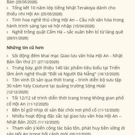
Bản
(25/05/2026)
Tổng kết 10 năm lớp tiếng Nhật Terakoya dành cho
thiếu nhi Hội An
(25/05/2026)
Tinh hoa nghề thủ công Hội An – Cầu nối văn hóa trong
hành trình sáng tạo và hội nhập
(15/04/2026)
Nghề trồng quật Cẩm Hà – sắc xuân bền bỉ từ làng quê
(29/01/2026)
Những tin cũ hơn
Sôi động đêm khai mạc Giao lưu văn hóa Hội An - Nhật
Bản lần thứ 21
(27/12/2025)
Trưng bày, giới thiệu 140 tác phẩm tiêu biểu tại Triển
lãm ảnh nghệ thuật "Đất và Người Đà Nẵng"
(16/12/2025)
Tôn vinh Di sản qua thời trang – trình diễn bộ sưu tập
30 năm Yaly Couture tại quảng trường Sông Hoài
(12/12/2025)
Tối 12/12 sẽ trình diễn thời trang trong không gian phố
cổ Hội An
(11/12/2025)
Bền bỉ giữ nhịp di sản Bài chòi nơi phố cổ
(11/12/2025)
Nhiều hoạt động đặc sắc tại giao lưu văn hóa Hội An –
Nhật Bản 2025
(11/12/2025)
Tham vấn ý kiến công tác bảo tồn, phát huy bền vững di
sản Hội An trong bối cảnh mới
(05/12/2025)