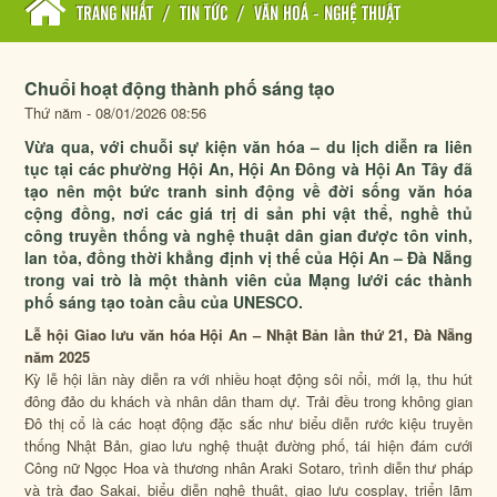
TRANG NHẤT
/
TIN TỨC
/
VĂN HOÁ - NGHỆ THUẬT
Chuổi hoạt động thành phố sáng tạo
Thứ năm - 08/01/2026 08:56
Vừa qua, với chuỗi sự kiện văn hóa – du lịch diễn ra liên
tục tại các phường Hội An, Hội An Đông và Hội An Tây đã
tạo nên một bức tranh sinh động về đời sống văn hóa
cộng đồng, nơi các giá trị di sản phi vật thể, nghề thủ
công truyền thống và nghệ thuật dân gian được tôn vinh,
lan tỏa, đồng thời khẳng định vị thế của Hội An – Đà Nẵng
trong vai trò là một thành viên của Mạng lưới các thành
phố sáng tạo toàn cầu của UNESCO.
Lễ hội Giao lưu văn hóa Hội An – Nhật Bản lần thứ 21, Đà Nẵng
năm 2025
Kỳ lễ hội lần này diễn ra với nhiều hoạt động sôi nổi, mới lạ, thu hút
đông đảo du khách và nhân dân tham dự. Trải đều trong không gian
Đô thị cổ là các hoạt động đặc sắc như biểu diễn rước kiệu truyền
thống Nhật Bản, giao lưu nghệ thuật đường phố, tái hiện đám cưới
Công nữ Ngọc Hoa và thương nhân Araki Sotaro, trình diễn thư pháp
và trà đạo Sakai, biểu diễn nghệ thuật, giao lưu cosplay, triển lãm