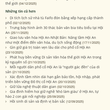
thế giới
(04/12/2025)
Những tin cũ hơn
Di tích lịch sử nhà tù Faifo đón bằng xếp hạng cấp thành
phố
(02/12/2025)
Trưng bày hình ảnh 30 thác bản văn bia tiêu biểu tại Hội
An
(25/11/2025)
Giao lưu văn hóa Hội An-Nhật Bản: Nâng tầm Hội An
như một điểm đến văn hóa, du lịch sống động
(17/11/2025)
Gìn giữ giá trị toàn vẹn lâu dài cho phố cổ Hội An
(23/10/2025)
Phát huy bền vững Di sản Văn hóa thế giới Hội An trong
kỷ nguyên số
(21/10/2025)
Mỗi người dân phố cổ Hội An là “người gác đền” của di
sản
(21/10/2025)
Xác định tầm nhìn dài hạn gắn bảo tồn, hội nhập, phát
triển bền vững Đô thị cổ Hội An
(20/10/2025)
Giữ lửa nghệ thuật dân gian
(02/10/2025)
Gia đình hiếm hoi giữ nghề 'khó làm giàu' ở Hội An, tự
hào 2 con gái nối nghiệp
(25/09/2025)
Hồi sinh di sản và định vị bản sắc
(12/09/2025)