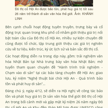
Đô thị cổ Hội An được bảo tồn, phát huy giá trị tốt sau
26 năm trở thành di sản văn hóa thế giới. Ảnh: KHÁNH
LINH
Bên cạnh chuỗi hoạt động tuyên truyền, trưng bày và cổ
động trực quan trong khu phố cổ nhằm giới thiệu giá trị nổi
bật toàn cầu của Đô thị cổ Hội An, nhiều sự kiện chuyên đề
cũng được tổ chức, tập trung giới thiệu các giá trị nghiên
cứu về tư liệu, kiến trúc, ký ức lịch sử và bản sắc đô thị cổ.
Các hoạt động diễn ra trong dịp này, gồm: trải nghiệm văn
hóa Nhật Bản tại Nhà trưng bày văn hóa Nhật Bản; mở
tuyến tham quan chuyên đề “Hành trình trải nghiệm -
Chạm vào di sản” tại các bảo tàng chuyên đề Hội An; giao
lưu, kỷ niệm “Nghệ thuật bài chòi Hội An - Quá trình bảo
tồn và phát huy di sản”…
Đáng chú ý, ngày 4/12, sẽ diễn ra Hội nghị về công tác bảo
tồn và phát huy giá trị Di sản văn hóa thế giới Đô thị cổ Hội
An trong bối cảnh mới và gặp mặt kỷ niệm 26 năm ngày Đô
thị cổ Hội An và Khu đền tháp Mỹ Sơn được UNESCO công