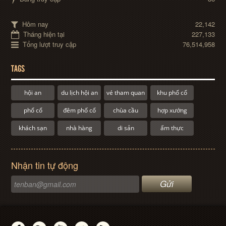
Hôm nay
22,142
Tháng hiện tại
227,133
Tổng lượt truy cập
76,514,958
TAGS
hội an
du lịch hội an
vé tham quan
khu phố cổ
phố cổ
đêm phố cổ
chùa cầu
hợp xướng
khách sạn
nhà hàng
di sản
ẩm thực
Nhận tin tự động