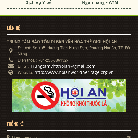
Dịch vụ Y tế
Ngân hàng - ATM
LIÊN HỆ
TRUNG TÂM BẢO TỒN DI SẢN VĂN HÓA THẾ GIỚI HỘI AN
Địa chỉ:
Số 10B, đường Trần Hưng Đạo, Phường Hội An, TP. Đà
Nẵng
Điện thoại:
+84-235-3861327
Trungtamvhtthoian@gmail.com
Email:
http://www.hoianworldheritage.org.vn
Website:
THỐNG KÊ
Đang truy cập
86