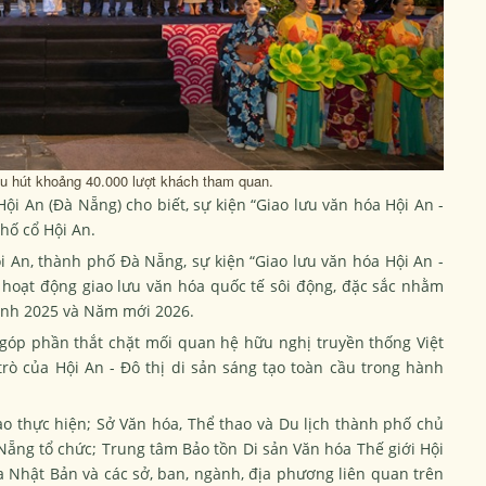
hu hút khoảng 40.000 lượt khách tham quan.
ội An (Đà Nẵng) cho biết, sự kiện “Giao lưu văn hóa Hội An -
hố cổ Hội An.
i An, thành phố Đà Nẵng, sự kiện “Giao lưu văn hóa Hội An -
 hoạt động giao lưu văn hóa quốc tế sôi động, đặc sắc nhằm
inh 2025 và Năm mới 2026.
 góp phần thắt chặt mối quan hệ hữu nghị truyền thống Việt
trò của Hội An - Đô thị di sản sáng tạo toàn cầu trong hành
 thực hiện; Sở Văn hóa, Thể thao và Du lịch thành phố chủ
Nẵng tổ chức; Trung tâm Bảo tồn Di sản Văn hóa Thế giới Hội
a Nhật Bản và các sở, ban, ngành, địa phương liên quan trên