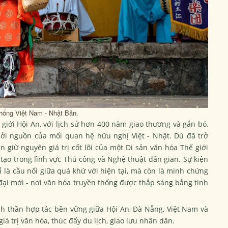
thống Việt Nam - Nhật Bản.
giới Hội An, với lịch sử hơn 400 năm giao thương và gắn bó,
hởi nguồn của mối quan hệ hữu nghị Việt - Nhật. Dù đã trở
 giữ nguyên giá trị cốt lõi của một Di sản văn hóa Thế giới
ạo trong lĩnh vực Thủ công và Nghệ thuật dân gian. Sự kiện
ỉ là cầu nối giữa quá khứ với hiện tại, mà còn là minh chứng
đại mới - nơi văn hóa truyền thống được thắp sáng bằng tinh
inh thần hợp tác bền vững giữa Hội An, Đà Nẵng, Việt Nam và
giá trị văn hóa, thúc đẩy du lịch, giao lưu nhân dân.