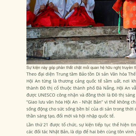
Sự kiện này góp phần thắt chặt mối quan hệ hữu nghị truyền 
Theo đại diện Trung tâm Bảo tồn Di sản Văn hóa Thế 
Hội An từng là thương cảng quốc tế sầm uất, nơi k
thành Đô thị cổ thuộc thành phố Đà Nẵng, Hội An vẫn
được UNESCO công nhận và đồng thời là Đô thị sáng t
“Giao lưu văn hóa Hội An - Nhật Bản” vì thế không ch
sống động cho sức sống bền bỉ của di sản trong thời 
thần sáng tạo, đổi mới và hội nhập quốc tế.
Lần thứ 21 được tổ chức, sự kiện tiếp tục thể hiện t
các đối tác Nhật Bản, là dịp để hai bên cùng tôn vinh 