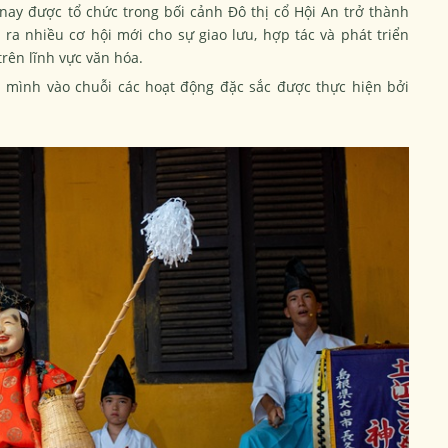
nay được tổ chức trong bối cảnh Đô thị cổ Hội An trở thành
 nhiều cơ hội mới cho sự giao lưu, hợp tác và phát triển
trên lĩnh vực văn hóa.
a mình vào chuỗi các hoạt động đặc sắc được thực hiện bởi