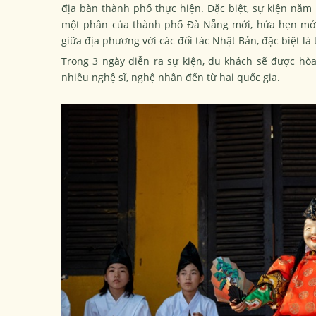
địa bàn thành phố thực hiện. Đặc biệt, sự kiện năm 
một phần của thành phố Đà Nẵng mới, hứa hẹn mở ra
giữa địa phương với các đối tác Nhật Bản, đặc biệt là 
Trong 3 ngày diễn ra sự kiện, du khách sẽ được hò
nhiều nghệ sĩ, nghệ nhân đến từ hai quốc gia.