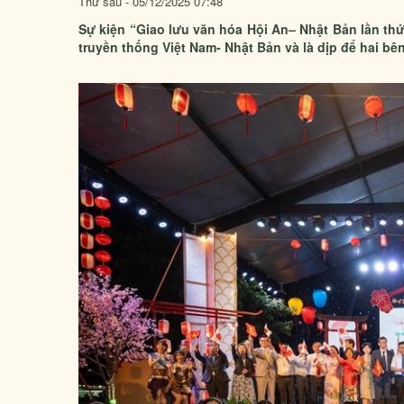
Thứ sáu - 05/12/2025 07:48
Sự kiện “Giao lưu văn hóa Hội An– Nhật Bản lần th
truyền thống Việt Nam- Nhật Bản và là dịp để hai bên 