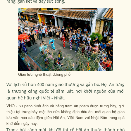
ràng, gắn kết và đầy sức sống.
Giao lưu nghệ thuật đường phố
Với lịch sử hơn 400 năm giao thương và gắn bó, Hội An từng
là thương cảng quốc tế sầm uất, nơi khởi nguồn của mối
quan hệ hữu nghị Việt - Nhật.
VHO - 60 pano hình ảnh và hàng trăm ấn phẩm được trưng bày, giới
thiệu tại trưng bày một lần nữa khẳng định dấu ấn, mối quan hệ giao
lưu văn hóa sâu đậm giữa Hội An, Việt Nam với Nhật Bản trong quá
khứ đến ngày nay.
Trong bối cảnh mới, khi đô thị cổ Hội An thuộc thành phố