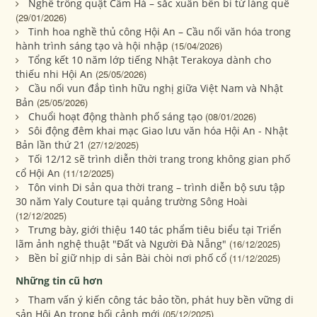
Nghề trồng quật Cẩm Hà – sắc xuân bền bỉ từ làng quê
(29/01/2026)
Tinh hoa nghề thủ công Hội An – Cầu nối văn hóa trong
hành trình sáng tạo và hội nhập
(15/04/2026)
Tổng kết 10 năm lớp tiếng Nhật Terakoya dành cho
thiếu nhi Hội An
(25/05/2026)
Cầu nối vun đắp tình hữu nghị giữa Việt Nam và Nhật
Bản
(25/05/2026)
Chuổi hoạt động thành phố sáng tạo
(08/01/2026)
Sôi động đêm khai mạc Giao lưu văn hóa Hội An - Nhật
Bản lần thứ 21
(27/12/2025)
Tối 12/12 sẽ trình diễn thời trang trong không gian phố
cổ Hội An
(11/12/2025)
Tôn vinh Di sản qua thời trang – trình diễn bộ sưu tập
30 năm Yaly Couture tại quảng trường Sông Hoài
(12/12/2025)
Trưng bày, giới thiệu 140 tác phẩm tiêu biểu tại Triển
lãm ảnh nghệ thuật "Đất và Người Đà Nẵng"
(16/12/2025)
Bền bỉ giữ nhịp di sản Bài chòi nơi phố cổ
(11/12/2025)
Những tin cũ hơn
Tham vấn ý kiến công tác bảo tồn, phát huy bền vững di
sản Hội An trong bối cảnh mới
(05/12/2025)