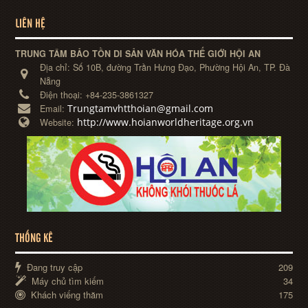
LIÊN HỆ
TRUNG TÂM BẢO TỒN DI SẢN VĂN HÓA THẾ GIỚI HỘI AN
Địa chỉ:
Số 10B, đường Trần Hưng Đạo, Phường Hội An, TP. Đà
Nẵng
Điện thoại:
+84-235-3861327
Trungtamvhtthoian@gmail.com
Email:
http://www.hoianworldheritage.org.vn
Website:
THỐNG KÊ
Đang truy cập
209
Máy chủ tìm kiếm
34
Khách viếng thăm
175