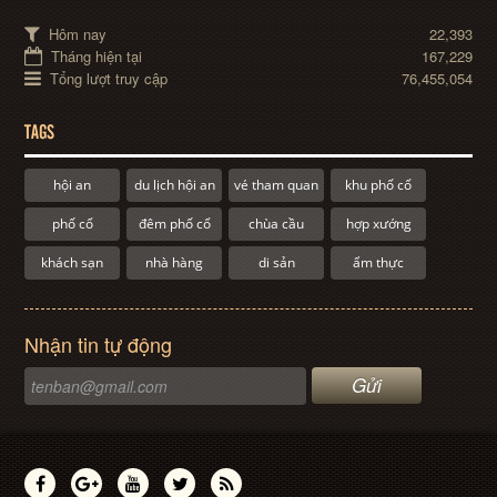
Hôm nay
22,393
Tháng hiện tại
167,229
Tổng lượt truy cập
76,455,054
TAGS
hội an
du lịch hội an
vé tham quan
khu phố cổ
phố cổ
đêm phố cổ
chùa cầu
hợp xướng
khách sạn
nhà hàng
di sản
ẩm thực
Nhận tin tự động