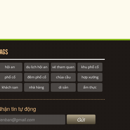
AGS
hội an
du lịch hội an
vé tham quan
khu phố cổ
phố cổ
đêm phố cổ
chùa cầu
hợp xướng
khách sạn
nhà hàng
di sản
ẩm thực
hận tin tự động