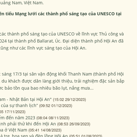
Quảng Nam, Việt Nam.
n tiểu Mạng lưới các thành phố sáng tạo của UNESCO tại
 các thành phố sáng tạo của UNESCO về lĩnh vực Thủ công và
024 tại thành phố Ballarat, Úc. Đại diện thành phố Hội An đã
cũng như các lĩnh vực sáng tạo của Hội An.
sáng 17/3 tại sân vận động khối Thanh Nam (thành phố Hội
 du khách được dân làng giới thiệu, trải nghiệm đặc sản bắp
 bảo tồn qua bao nhiêu bão lụt, nắng mưa...
am - Nhật Bản tại Hội An"
(15:02 29/12/2023)
 của sự thanh lịch”
(09:52 01/12/2023)
55 17/11/2023)
điểm đến năm 2023
(08:04 08/11/2023)
nh phải thử khi đến Hội An
(08:53 26/09/2023)
ua ở Việt Nam
(05:41 14/08/2023)
á tre, hoa sen và đèn lồng Hội An
(05:51 01/08/2023)