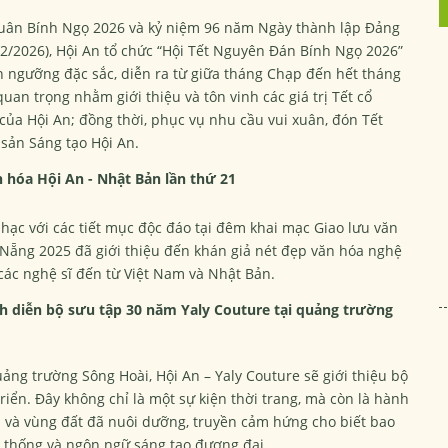
Xuân Bính Ngọ 2026 và kỷ niệm 96 năm Ngày thành lập Đảng
2/2026), Hội An tổ chức “Hội Tết Nguyên Đán Bính Ngọ 2026”
ín ngưỡng đặc sắc, diễn ra từ giữa tháng Chạp đến hết tháng
uan trọng nhằm giới thiệu và tôn vinh các giá trị Tết cổ
 của Hội An; đồng thời, phục vụ nhu cầu vui xuân, đón Tết
 sản Sáng tạo Hội An.
 hóa Hội An - Nhật Bản lần thứ 21
hạc với các tiết mục độc đáo tại đêm khai mạc Giao lưu văn
 Nẵng 2025 đã giới thiệu đến khán giả nét đẹp văn hóa nghệ
các nghệ sĩ đến từ Việt Nam và Nhật Bản.
ình diễn bộ sưu tập 30 năm Yaly Couture tại quảng trường
uảng trường Sông Hoài, Hội An – Yaly Couture sẽ giới thiệu bộ
riển. Đây không chỉ là một sự kiện thời trang, mà còn là hành
u và vùng đất đã nuôi dưỡng, truyền cảm hứng cho biết bao
ền thống và ngôn ngữ sáng tạo đương đại.