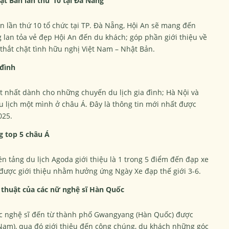
ật Bản lần thứ 10 tại Đà Nẵng
ản lần thứ 10 tổ chức tại TP. Đà Nẵng, Hội An sẽ mang đến
 lan tỏa vẻ đẹp Hội An đến du khách; góp phần giới thiệu về
 thắt chặt tình hữu nghị Việt Nam – Nhật Bản.
 đình
ốt nhất dành cho những chuyến du lịch gia đình; Hà Nội và
u lịch một mình ở châu Á. Đây là thông tin mới nhất được
025.
g top 5 châu Á
 tảng du lịch Agoda giới thiệu là 1 trong 5 điểm đến đạp xe
 được giới thiệu nhằm hưởng ứng Ngày Xe đạp thế giới 3-6.
thuật của các nữ nghệ sĩ Hàn Quốc
ác nghệ sĩ đến từ thành phố Gwangyang (Hàn Quốc) được
 Nam), qua đó giới thiệu đến công chúng, du khách những góc