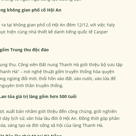
rong không gian phố cổ Hội An
 ra tại không gian phố cổ Hội An đêm 12/12, với việc Yaly
hực hiện cùng nhà thiết kế danh tiếng quốc tế Casper
 gốm Trung thu độc đáo
ung thu, Công viên Đất nung Thanh Hà giới thiệu bộ sưu tập
Thanh Hà” – nơi nghệ thuật gốm truyền thống hòa quyện
ng ngừng đổi mới, thổi hồn vào đất, vào nước, vào lửa để
nguyên tinh thần truyền thống.
an tỏa giá trị làng gốm hơn 500 tuổi
c xuất bản nhằm giới thiệu đến công chúng, giới nghiên
ề dày lịch sử, văn hóa lâu đời ở Hội An. Đồng thời góp phần
 hóa, sáng tạo và đời sống xã hội của làng Thanh Hà.