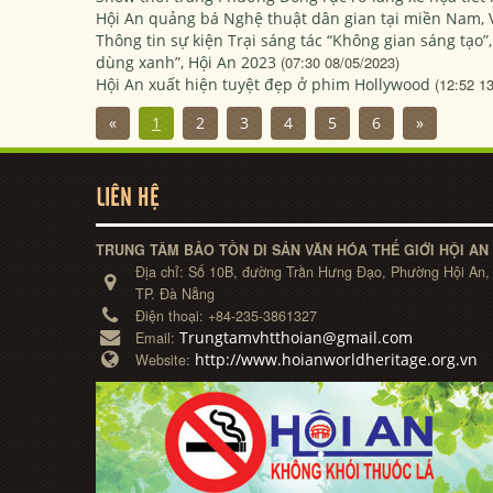
Hội An quảng bá Nghệ thuật dân gian tại miền Nam, 
Thông tin sự kiện Trại sáng tác “Không gian sáng tạo”,
dùng xanh”, Hội An 2023
(07:30 08/05/2023)
Hội An xuất hiện tuyệt đẹp ở phim Hollywood
(12:52 1
«
1
2
3
4
5
6
»
LIÊN HỆ
TRUNG TÂM BẢO TỒN DI SẢN VĂN HÓA THẾ GIỚI HỘI AN
Địa chỉ:
Số 10B, đường Trần Hưng Đạo, Phường Hội An,
TP. Đà Nẵng
Điện thoại:
+84-235-3861327
Trungtamvhtthoian@gmail.com
Email:
http://www.hoianworldheritage.org.vn
Website: