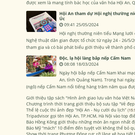
được xem là mang tính bác học của văn hóa Hội An, 
Hội An tham dự Hội nghị thường niê
Úc
09:41 25/05/2024
Hội nghị thường niên tiểu Mạng lưới
Nghệ thuật dân gian được tổ chức từ ngày 24 - 26/5/2
tham gia và có bài phát biểu giới thiệu về thành phố 
Độc, lạ hội làng bắp nếp Cẩm Nam
08:08 18/03/2024
Ngày hội bắp nếp Cẩm Nam khai mạc 
An, tỉnh Quảng Nam). Trong hai ngày,
(ngô) nếp Cẩm Nam nổi tiếng hàng trăm năm qua được
Giới thiệu tập sách "Hình ảnh giao lưu văn hóa Việt N
Chương trình thời trang giới thiệu bộ sưu tập “Vẻ đẹp
Thể lệ cuộc thi ảnh đẹp “Hội An - Nụ cười du lịch”
(15:
Tripadvisor gọi tên Hội An, TP.HCM, Hà Nội vào top 
Báo Hồng Kông giới thiệu những món ăn ngon nhất đị
Báo Mỹ “mách” 10 điểm đến tuyệt vời không thể bỏ q
Show thời trang Phương Đông rực rỡ lăng xê họa tiết l