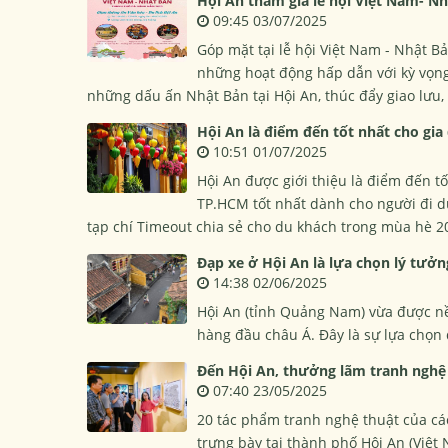
Hội An tham gia lễ hội Việt Nam- Nh
09:45 03/07/2025
Góp mặt tại lễ hội Việt Nam - Nhật B
những hoạt động hấp dẫn với kỳ vọng
những dấu ấn Nhật Bản tại Hội An, thúc đẩy giao lưu,
Hội An là điểm đến tốt nhất cho gia
10:51 01/07/2025
Hội An được giới thiệu là điểm đến t
TP.HCM tốt nhất dành cho người đi d
tạp chí Timeout chia sẻ cho du khách trong mùa hè 2
Đạp xe ở Hội An là lựa chọn lý tưởn
14:38 02/06/2025
Hội An (tỉnh Quảng Nam) vừa được nền
hàng đầu châu Á. Đây là sự lựa chọn
Đến Hội An, thưởng lãm tranh nghệ 
07:40 23/05/2025
20 tác phẩm tranh nghệ thuật của c
trưng bày tại thành phố Hội An (Việt