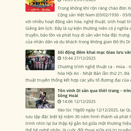
Trong không khí rộn ràng chào đón 
Cộng sản Việt Nam (03/02/1930 - 03/0
với nhiều hoạt động văn hóa, nghệ thuật, sinh hoạt t
Giêng âm lịch. Đây là sự kiện thường niên có ý nghĩa q
truyền, bảo tồn và phát huy di sản văn hóa đặc trưng
của nhân dân và du khách trong không gian Đô thị Di
Sôi động đêm khai mạc Giao lưu văn
10:44 27/12/2025
Chương trình nghệ thuật ca - múa - n
hóa Hội An - Nhật Bản lần thứ 21, Đà
thuật truyền thống kết hợp các yếu tố đương đại của 
Tôn vinh Di sản qua thời trang – tr
Sông Hoài
14:06 12/12/2025
Vào lúc 19g00 ngày 12/12/2025, tại Q
sưu tập đặc biệt kỷ niệm 30 năm hình thành và phát t
trình nhìn lại ba thập kỷ gắn bó giữa một thương hiệ
thế hệ nghệ nhân, là cuộc đối thoại giữa giá trị truy