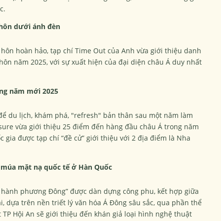
c.
 hôn dưới ánh đèn
 hôn hoàn hảo, tạp chí Time Out của Anh vừa giới thiệu danh
hôn năm 2025, với sự xuất hiện của đại diện châu Á duy nhất
ong năm mới 2025
ể du lịch, khám phá, "refresh" bản thân sau một năm làm
Leisure vừa giới thiệu 25 điểm đến hàng đầu châu Á trong năm
gia được tạp chí “đề cử” giới thiệu với 2 địa điểm là Nha
i múa mặt nạ quốc tế ở Hàn Quốc
ũ hành phương Đông” được dàn dựng công phu, kết hợp giữa
, dựa trên nền triết lý văn hóa Á Đông sâu sắc, qua phần thể
 TP Hội An sẽ giới thiệu đến khán giả loại hình nghệ thuật