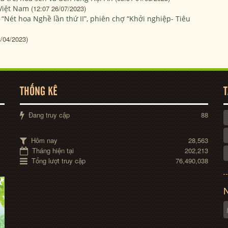
Việt Nam
(12:07 26/07/2023)
 “Nét hoa Nghề lần thứ II”, phiên chợ “Khởi nghiệp- Tiêu
3/04/2023)
THỐNG KÊ
T
Đang truy cập
88
Hôm nay
28,563
Tháng hiện tại
202,213
Tổng lượt truy cập
76,490,038
N