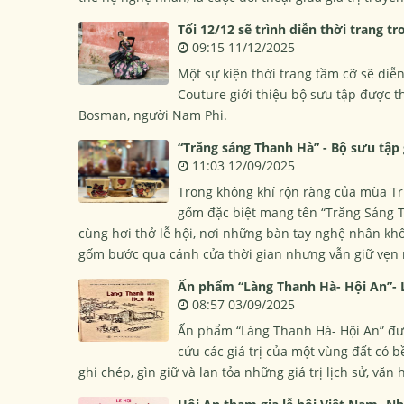
Tối 12/12 sẽ trình diễn thời trang t
09:15 11/12/2025
Một sự kiện thời trang tầm cỡ sẽ diễn
Couture giới thiệu bộ sưu tập được t
Bosman, người Nam Phi.
“Trăng sáng Thanh Hà” - Bộ sưu tập
11:03 12/09/2025
Trong không khí rộn ràng của mùa Tr
gốm đặc biệt mang tên “Trăng Sáng 
cùng hơi thở lễ hội, nơi những bàn tay nghệ nhân khô
gốm bước qua cánh cửa thời gian nhưng vẫn giữ vẹn 
Ấn phẩm “Làng Thanh Hà- Hội An”- L
08:57 03/09/2025
Ấn phẩm “Làng Thanh Hà- Hội An” đượ
cứu các giá trị của một vùng đất có b
ghi chép, gìn giữ và lan tỏa những giá trị lịch sử, văn