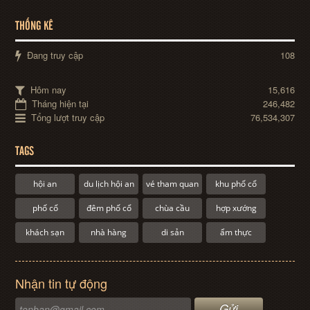
THỐNG KÊ
Đang truy cập
108
Hôm nay
15,616
Tháng hiện tại
246,482
Tổng lượt truy cập
76,534,307
TAGS
hội an
du lịch hội an
vé tham quan
khu phố cổ
phố cổ
đêm phố cổ
chùa cầu
hợp xướng
khách sạn
nhà hàng
di sản
ẩm thực
Nhận tin tự động