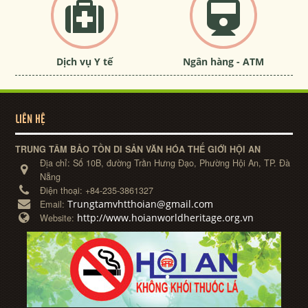
Dịch vụ Y tế
Ngân hàng - ATM
LIÊN HỆ
TRUNG TÂM BẢO TỒN DI SẢN VĂN HÓA THẾ GIỚI HỘI AN
Địa chỉ:
Số 10B, đường Trần Hưng Đạo, Phường Hội An, TP. Đà
Nẵng
Điện thoại:
+84-235-3861327
Trungtamvhtthoian@gmail.com
Email:
http://www.hoianworldheritage.org.vn
Website: