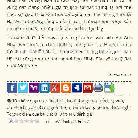
Nhật Bản và Việt Nam từ cách đây hơn 400 năm, Hội An là
vùng đất mang nhiều giá trị lịch sử đặc trưng, là nơi thể
hiện sự giao thoa văn hóa đa dạng, đặc biệt trong thời kỳ
Hội An là thương cảng quốc tế, các thương nhân Nhật Bản
đã đến và để lại những dấu ấn văn hóa tại đây.
Từ năm 2003 đến nay, sự kiện giao lưu văn hóa Hội An-
Nhật Bản được tổ chức định kỳ hàng năm tại Hội An và đã
trở thành một lễ hội có “thương hiệu” trong lòng người dân
Hội An cũng như những người bạn Nhật Bản yêu quý đất
nước Việt Nam.
baovanhoa
Từ khóa:
góp mặt
,
tổ chức
,
hoạt động
,
hấp dẫn
,
kỳ vọng
,
du khách
,
góp phần
,
giới thiệu
,
thúc đẩy
,
giao lưu
,
hữu nghị
Tổng số điểm của bài viết là: 0 trong 0 đánh giá
Click để đánh giá bài viết