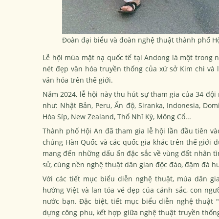
Đoàn đại biểu và đoàn nghệ thuật thành phố H
Lễ hội múa mặt nạ quốc tế tại Andong là một trong nh
nét đẹp văn hóa truyền thống của xứ sở Kim chi và l
văn hóa trên thế giới.
Năm 2024, lễ hội này thu hút sự tham gia của 34 đội 
như: Nhật Bản, Peru, Ấn độ, Siranka, Indonesia, Domi
Hòa Síp, New Zealand, Thổ Nhĩ Kỳ, Mông Cổ...
Thành phố Hội An đã tham gia lễ hội lần đầu tiên v
chúng Hàn Quốc và các quốc gia khác trên thế giới d
mang đến những dấu ấn đặc sắc về vùng đất nhân tình
sử, cùng nền nghệ thuật dân gian độc đáo, đậm đà hư
Với các tiết mục biểu diễn nghệ thuật, múa dân gia
hưởng Việt và lan tỏa vẻ đẹp của cảnh sắc, con ng
nước bạn. Đặc biệt, tiết mục biểu diễn nghệ thuậ
dựng công phu, kết hợp giữa nghệ thuật truyền thống 