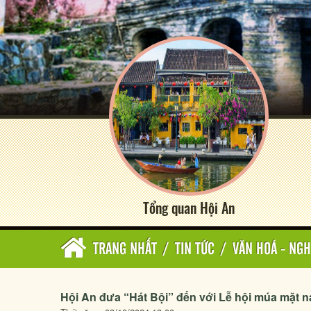
Tổng quan Hội An
TRANG NHẤT
/
TIN TỨC
/
VĂN HOÁ - NGH
Hội An đưa “Hát Bội” đến với Lễ hội múa mặt 