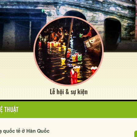
Lễ hội & sự kiện
Ệ THUẬT
nạ quốc tế ở Hàn Quốc