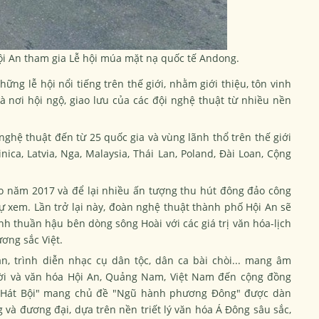
ội An tham gia Lễ hội múa mặt nạ quốc tế Andong.
ững lễ hội nổi tiếng trên thế giới, nhằm giới thiệu, tôn vinh
à nơi hội ngộ, giao lưu của các đội nghệ thuật từ nhiều nền
nghệ thuật đến từ 25 quốc gia và vùng lãnh thổ trên thế giới
nica, Latvia, Nga, Malaysia, Thái Lan, Poland, Đài Loan, Cộng
ào năm 2017 và để lại nhiều ấn tượng thu hút đông đảo công
ự xem. Lần trở lại này, đoàn nghệ thuật thành phố Hội An sẽ
 thuần hậu bên dòng sông Hoài với các giá trị văn hóa-lịch
ơng sắc Việt.
n, trình diễn nhạc cụ dân tộc, dân ca bài chòi... mang âm
ười và văn hóa Hội An, Quảng Nam, Việt Nam đến cộng đồng
t "Hát Bội" mang chủ đề "Ngũ hành phương Đông" được dàn
và đương đại, dựa trên nền triết lý văn hóa Á Đông sâu sắc,