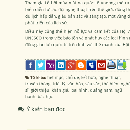
Tham gia Lễ hội múa mặt nạ quốc tế Andong mở ra c
biểu diễn từ các đội nghệ thuật trên thế giới; đồng 
du lịch hấp dẫn, giàu bản sắc và sáng tạo, một vùng đ
phát triển của lịch sử.
Điều này cũng thể hiện nỗ lực và cam kết của Hội 
UNESCO trong việc bảo tồn và phát huy các loại hình
động giao lưu quốc tế trên lĩnh vực thế mạnh của Hội
Từ khóa:
tiết mục
,
chủ đề
,
kết hợp
,
nghệ thuật
,
truyền thống
,
triết lý
,
văn hóa
,
sâu sắc
,
thể hiện
,
ngh
sĩ
,
giới thiệu
,
khán giả
,
loại hình
,
quảng nam
,
ngũ
hành
,
bác học
Ý kiến bạn đọc